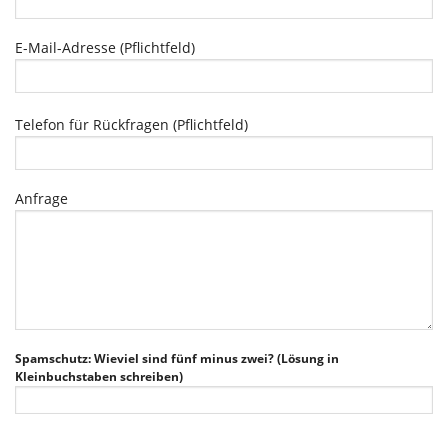
E-Mail-Adresse (Pflichtfeld)
Bitte
Telefon für Rückfragen (Pflichtfeld)
lasse
dieses
Feld
leer.
Anfrage
Bitte
Spamschutz: Wieviel sind fünf minus zwei? (Lösung in
lasse
Kleinbuchstaben schreiben)
dieses
Feld
leer.