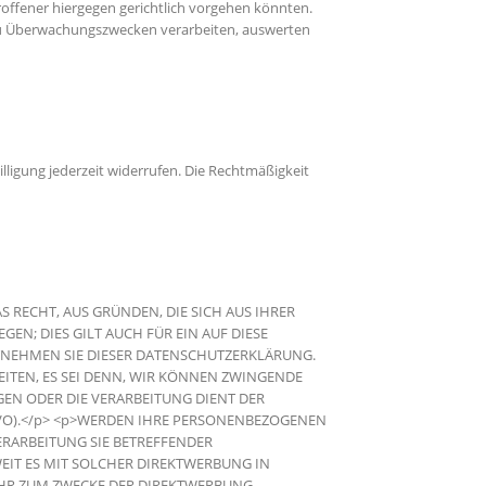
offener hiergegen gerichtlich vorgehen könnten.
 zu Überwachungszwecken verarbeiten, auswerten
illigung jederzeit widerrufen. Die Rechtmäßigkeit
S RECHT, AUS GRÜNDEN, DIE SICH AUS IHRER
N; DIES GILT AUCH FÜR EIN AUF DIESE
NTNEHMEN SIE DIESER DATENSCHUTZERKLÄRUNG.
TEN, ES SEI DENN, WIR KÖNNEN ZWINGENDE
GEN ODER DIE VERARBEITUNG DIENT DER
VO).</p> <p>WERDEN IHRE PERSONENBEZOGENEN
ERARBEITUNG SIE BETREFFENDER
EIT ES MIT SOLCHER DIREKTWERBUNG IN
EHR ZUM ZWECKE DER DIREKTWERBUNG