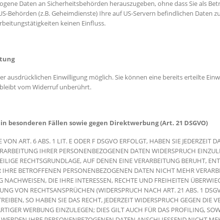
gene Daten an Sicherheitsbehörden herauszugeben, ohne dass Sie als Betr
 US-Behörden (z.B. Geheimdienste) Ihre auf US-Servern befindlichen Daten
beitungstätigkeiten keinen Einfluss.
itung
r ausdrücklichen Einwilligung möglich. Sie können eine bereits erteilte Einw
 bleibt vom Widerruf unberührt.
n besonderen Fällen sowie gegen Direktwerbung (Art. 21 DSGVO)
 ART. 6 ABS. 1 LIT. E ODER F DSGVO ERFOLGT, HABEN SIE JEDERZEIT DA
RARBEITUNG IHRER PERSONENBEZOGENEN DATEN WIDERSPRUCH EINZULEGE
WEILIGE RECHTSGRUNDLAGE, AUF DENEN EINE VERARBEITUNG BERUHT, E
R IHRE BETROFFENEN PERSONENBEZOGENEN DATEN NICHT MEHR VERARBEI
NACHWEISEN, DIE IHRE INTERESSEN, RECHTE UND FREIHEITEN ÜBERWIE
NG VON RECHTSANSPRÜCHEN (WIDERSPRUCH NACH ART. 21 ABS. 1 DSG
EIBEN, SO HABEN SIE DAS RECHT, JEDERZEIT WIDERSPRUCH GEGEN DIE V
IGER WERBUNG EINZULEGEN; DIES GILT AUCH FÜR DAS PROFILING, SOW
, WERDEN IHRE PERSONENBEZOGENEN DATEN ANSCHLIESSEND NICHT M