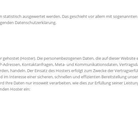
en statistisch ausgewertet werden. Das geschieht vor allem mit sogenannte
olgenden Datenschutzerklärung.
er gehostet (Hoster). Die personenbezogenen Daten, die auf dieser Website 
um IP-Adressen, Kontaktanfragen, Meta- und Kommunikationsdaten, Vertrags
erden, handeln. Der Einsatz des Hosters erfolgt zum Zwecke der Vertragserf
d im Interesse einer sicheren, schnellen und effizienten Bereitstellung uns
 wird Ihre Daten nur insoweit verarbeiten, wie dies zur Erfüllung seiner Leist
enden Hoster ein: