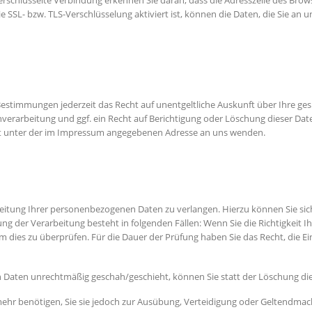
erschlüsselte Verbindung erkennen Sie daran, dass die Adresszeile des Brows
 SSL- bzw. TLS-Verschlüsselung aktiviert ist, können die Daten, die Sie an u
Bestimmungen jederzeit das Recht auf unentgeltliche Auskunft über Ihre g
erarbeitung und ggf. ein Recht auf Berichtigung oder Löschung dieser Dat
it unter der im Impressum angegebenen Adresse an uns wenden.
beitung Ihrer personenbezogenen Daten zu verlangen. Hierzu können Sie si
g der Verarbeitung besteht in folgenden Fällen: Wenn Sie die Richtigkeit 
 um dies zu überprüfen. Für die Dauer der Prüfung haben Sie das Recht, die 
 Daten unrechtmäßig geschah/geschieht, können Sie statt der Löschung di
ehr benötigen, Sie sie jedoch zur Ausübung, Verteidigung oder Geltendma