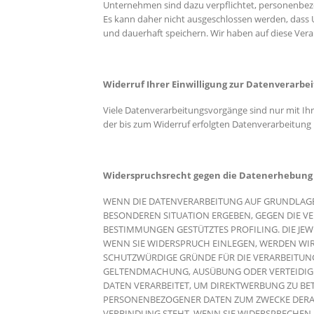
Unternehmen sind dazu verpflichtet, personenbezo
Es kann daher nicht ausgeschlossen werden, dass
und dauerhaft speichern. Wir haben auf diese Verar
Widerruf Ihrer Einwilligung zur Datenverarbe
Viele Datenverarbeitungsvorgänge sind nur mit Ihre
der bis zum Widerruf erfolgten Datenverarbeitung
Widerspruchsrecht gegen die Datenerhebung i
WENN DIE DATENVERARBEITUNG AUF GRUNDLAGE VON
BESONDEREN SITUATION ERGEBEN, GEGEN DIE VE
BESTIMMUNGEN GESTÜTZTES PROFILING. DIE JE
WENN SIE WIDERSPRUCH EINLEGEN, WERDEN WI
SCHUTZWÜRDIGE GRÜNDE FÜR DIE VERARBEITUNG 
GELTENDMACHUNG, AUSÜBUNG ODER VERTEIDIGU
DATEN VERARBEITET, UM DIREKTWERBUNG ZU BETR
PERSONENBEZOGENER DATEN ZUM ZWECKE DERART
VERBINDUNG STEHT. WENN SIE WIDERSPRECHEN