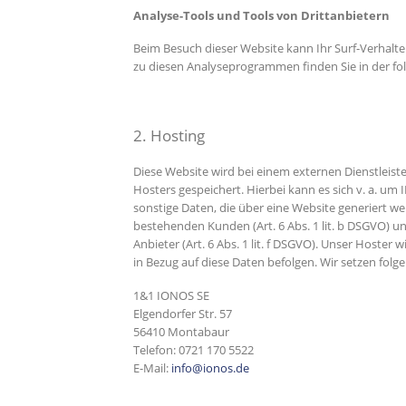
Analyse-Tools und Tools von Dritt­anbietern
Beim Besuch dieser Website kann Ihr Surf-Verhalt
zu diesen Analyseprogrammen finden Sie in der f
2. Hosting
Diese Website wird bei einem externen Dienstleist
Hosters gespeichert. Hierbei kann es sich v. a. 
sonstige Daten, die über eine Website generiert w
bestehenden Kunden (Art. 6 Abs. 1 lit. b DSGVO) un
Anbieter (Art. 6 Abs. 1 lit. f DSGVO). Unser Hoster
in Bezug auf diese Daten befolgen. Wir setzen folg
1&1 IONOS SE
Elgendorfer Str. 57
56410 Montabaur
Telefon: 0721 170 5522
E-Mail:
info@ionos.de