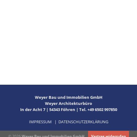
Projektupdate Am Kapellchen in Föhren | Aktueller
Baufortschritt
Bei unserem aktuellen Projekt in Föhren „Am Kapellchen“ wurde im
neuen Jahr mit den Zimmererarbeiten [...]
Weyer Bau und Immobilien GmbH
Weyer Architekturbüro
In der Acht 7 | 54343 Föhren | Tel. +49 6502 997850
IMPRESSUM
|
DATENSCHUTZERKLÄRUNG
© 2026
Weyer Bau und Immobilien GmbH
Vertrag widerrufen