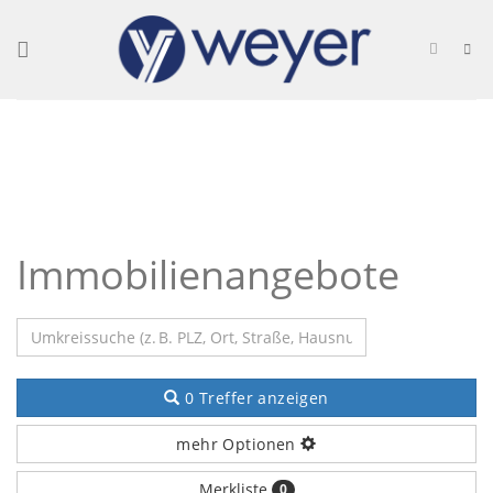
Skip
to
content
Immobilienangebote
0 Treffer anzeigen
mehr Optionen
Merkliste
0