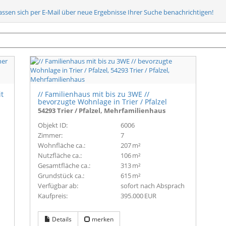
lassen sich per E-Mail über neue Ergebnisse Ihrer Suche benachrichtigen!
it
// Familienhaus mit bis zu 3WE //
bevorzugte Wohnlage in Trier / Pfalzel
54293 Trier / Pfalzel, Mehrfamilienhaus
Objekt ID:
6006
Zimmer:
7
Wohnfläche ca.:
207 m²
Nutzfläche ca.:
106 m²
Gesamtfläche ca.:
313 m²
Grund­stück ca.:
615 m²
Verfügbar ab:
sofort nach Absprach
Kaufpreis:
395.000 EUR
Details
merken