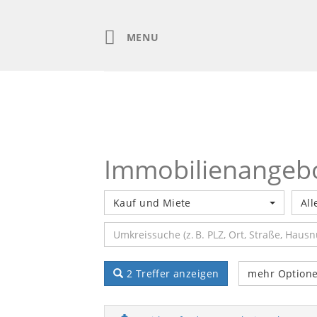
Skip
to
content
MENU
Immobilienangeb
Kauf und Miete
All
2 Treffer anzeigen
mehr Option