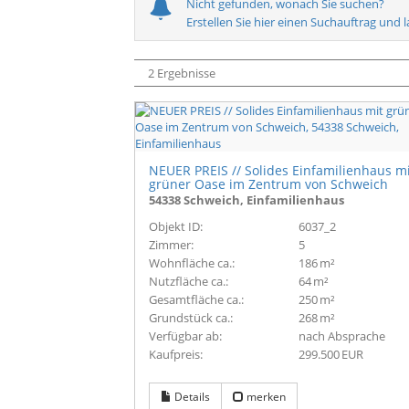
Nicht gefunden, wonach Sie suchen?
Erstellen Sie hier einen Suchauftrag und 
2 Ergebnisse
NEUER PREIS // Solides Einfamilienhaus m
grüner Oase im Zentrum von Schweich
54338 Schweich, Einfamilienhaus
Objekt ID:
6037_2
Zimmer:
5
Wohnfläche ca.:
186 m²
Nutzfläche ca.:
64 m²
Gesamtfläche ca.:
250 m²
Grund­stück ca.:
268 m²
Verfügbar ab:
nach Absprache
Kaufpreis:
299.500 EUR
Details
merken