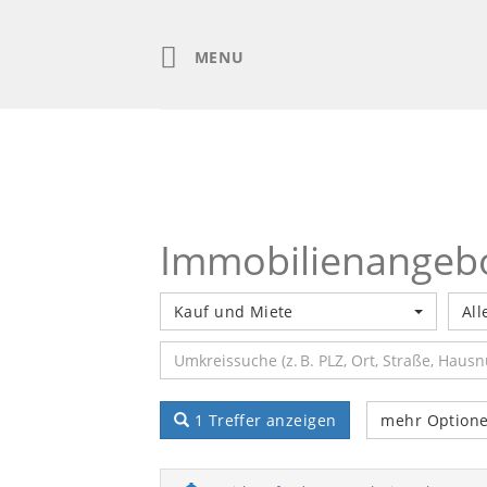
Skip
to
content
MENU
Immobilienangeb
Kauf und Miete
All
1 Treffer anzeigen
mehr Option