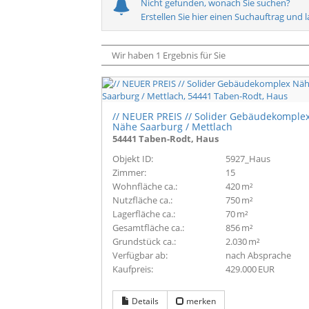
Nicht gefunden, wonach Sie suchen?
Erstellen Sie hier einen Suchauftrag und 
Wir haben 1 Ergebnis für Sie
// NEUER PREIS // Solider Gebäudekomple
Nähe Saarburg / Mettlach
54441 Taben-Rodt, Haus
Objekt ID:
5927_Haus
Zimmer:
15
Wohnfläche ca.:
420 m²
Nutzfläche ca.:
750 m²
Lagerfläche ca.:
70 m²
Gesamtfläche ca.:
856 m²
Grund­stück ca.:
2.030 m²
Verfügbar ab:
nach Absprache
Kaufpreis:
429.000 EUR
Details
merken