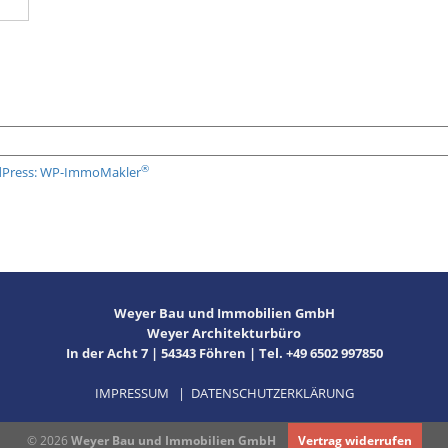
®
rdPress: WP-ImmoMakler
Weyer Bau und Immobilien GmbH
Weyer Architekturbüro
In der Acht 7 | 54343 Föhren | Tel. +49 6502 997850
IMPRESSUM
|
DATENSCHUTZERKLÄRUNG
© 2026
Weyer Bau und Immobilien GmbH
Vertrag widerrufen