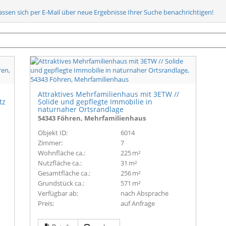
lassen sich per E-Mail über neue Ergebnisse Ihrer Suche benachrichtigen!
Attraktives Mehrfamilienhaus mit 3ETW //
tz
Solide und gepflegte Immobilie in
naturnaher Ortsrandlage
54343 Föhren, Mehrfamilienhaus
Objekt ID:
6014
Zimmer:
7
Wohnfläche ca.:
225 m²
Nutzfläche ca.:
31 m²
Gesamtfläche ca.:
256 m²
Grund­stück ca.:
571 m²
Verfügbar ab:
nach Absprache
Preis:
auf Anfrage