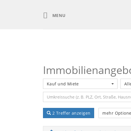
Skip
to
content
MENU
Immobilienangeb
Kauf und Miete
All
2 Treffer anzeigen
mehr Option