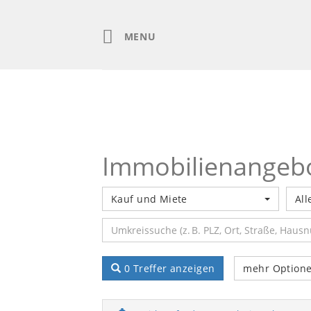
Skip
to
content
MENU
Immobilienangeb
Kauf und Miete
All
0 Treffer anzeigen
mehr Option