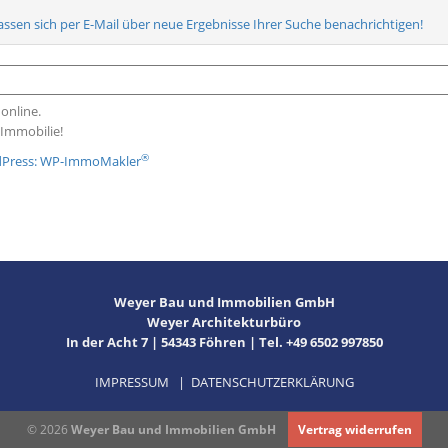
lassen sich per E-Mail über neue Ergebnisse Ihrer Suche benachrichtigen!
 online.
-Immobilie!
®
rdPress: WP-ImmoMakler
Weyer Bau und Immobilien GmbH
Weyer Architekturbüro
In der Acht 7 | 54343 Föhren | Tel. +49 6502 997850
IMPRESSUM
|
DATENSCHUTZERKLÄRUNG
© 2026
Weyer Bau und Immobilien GmbH
Vertrag widerrufen