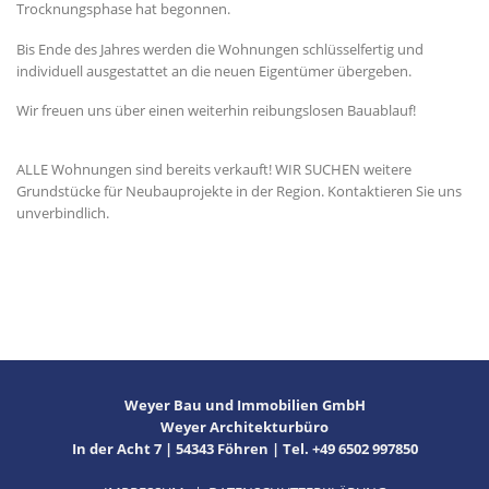
Trocknungsphase hat begonnen.
Bis Ende des Jahres werden die Wohnungen schlüsselfertig und
individuell ausgestattet an die neuen Eigentümer übergeben.
Wir freuen uns über einen weiterhin reibungslosen Bauablauf!
ALLE Wohnungen sind bereits verkauft! WIR SUCHEN weitere
Grundstücke für Neubauprojekte in der Region. Kontaktieren Sie uns
unverbindlich.
Weyer Bau und Immobilien GmbH
Weyer Architekturbüro
In der Acht 7 | 54343 Föhren | Tel. +49 6502 997850