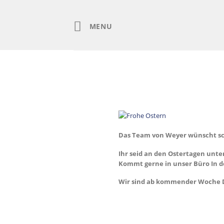
Skip
to
content
MENU
Das Team von Weyer wünscht sc
Ihr seid an den Ostertagen unt
Kommt gerne in unser Büro In de
Wir sind ab kommender Woche Die