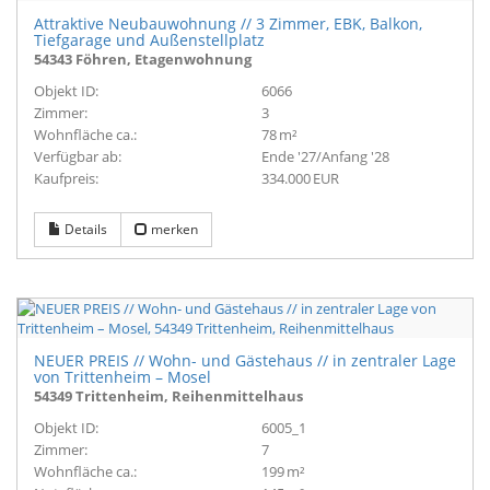
Attraktive Neubauwohnung // 3 Zimmer, EBK, Balkon,
Tiefgarage und Außenstellplatz
54343 Föhren, Etagenwohnung
Objekt ID:
6066
Zimmer:
3
Wohnfläche ca.:
78 m²
Verfügbar ab:
Ende '27/Anfang '28
Kaufpreis:
334.000 EUR
Details
merken
NEUER PREIS // Wohn- und Gästehaus // in zentraler Lage
von Trittenheim – Mosel
54349 Trittenheim, Reihenmittelhaus
Objekt ID:
6005_1
Zimmer:
7
Wohnfläche ca.:
199 m²