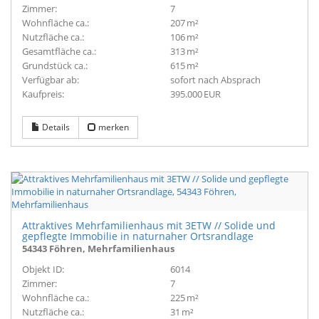
Zimmer:
7
Wohnfläche ca.:
207 m²
Nutzfläche ca.:
106 m²
Gesamtfläche ca.:
313 m²
Grund­stück ca.:
615 m²
Verfügbar ab:
sofort nach Absprach
Kaufpreis:
395.000 EUR
Details
merken
Attraktives Mehrfamilienhaus mit 3ETW // Solide und
gepflegte Immobilie in naturnaher Ortsrandlage
54343 Föhren, Mehrfamilienhaus
Objekt ID:
6014
Zimmer:
7
Wohnfläche ca.:
225 m²
Nutzfläche ca.:
31 m²