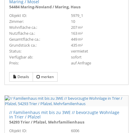
Maring / Mosel
54484 Maring-Noviand / Maring, Haus
Objekt ID:
5979_1
Zimmer:
10
Wohnfläche ca.:
207 m²
Nutzfläche ca.:
163 m²
Gesamtfläche ca.:
449 m²
Grund­stück ca.:
435 m²
Status:
vermietet
Verfügbar ab:
sofort
Preis:
auf Anfrage
Details
merken
// Familienhaus mit bis zu 3WE // bevorzugte Wohnlage
in Trier / Pfalzel
54293 Trier / Pfalzel, Mehrfamilienhaus
Objekt ID:
6006