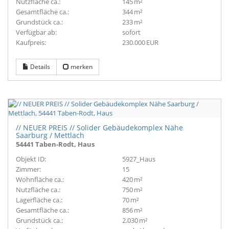
Nutzfläche ca.:
145 m²
Gesamtfläche ca.:
344 m²
Grund­stück ca.:
233 m²
Verfügbar ab:
sofort
Kaufpreis:
230.000 EUR
Details
merken
// NEUER PREIS // Solider Gebäudekomplex Nähe
Saarburg / Mettlach
54441 Taben-Rodt, Haus
Objekt ID:
5927_Haus
Zimmer:
15
Wohnfläche ca.:
420 m²
Nutzfläche ca.:
750 m²
Lagerfläche ca.:
70 m²
Gesamtfläche ca.:
856 m²
Grund­stück ca.:
2.030 m²