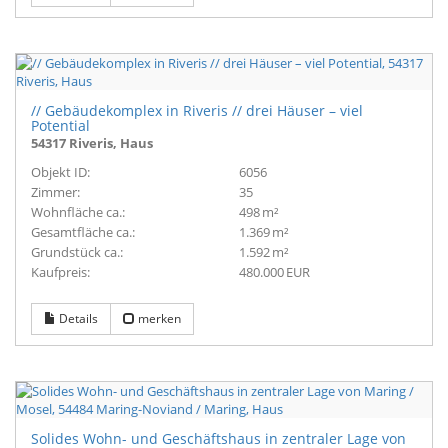
// Gebäudekomplex in Riveris // drei Häuser – viel
Potential
54317 Riveris, Haus
Objekt ID:
6056
Zimmer:
35
Wohnfläche ca.:
498 m²
Gesamtfläche ca.:
1.369 m²
Grund­stück ca.:
1.592 m²
Kaufpreis:
480.000 EUR
Details
merken
Solides Wohn- und Geschäftshaus in zentraler Lage von