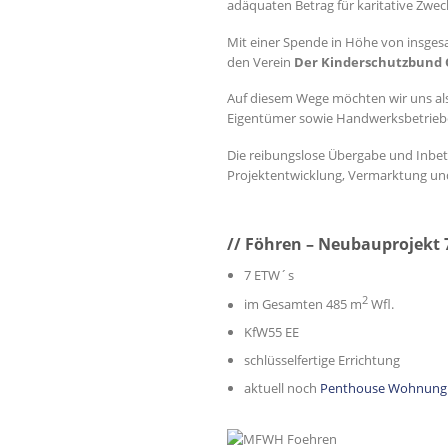
adäquaten Betrag für karitative Zwec
Mit einer Spende in Höhe von insgesa
den Verein
Der Kinderschutzbund O
Auf diesem Wege möchten wir uns a
Eigentümer sowie Handwerksbetrieb
Die reibungslose Übergabe und Inbe
Projektentwicklung, Vermarktung u
// Föhren – Neubauprojekt
7 ETW´s
2
im Gesamten 485 m
Wfl.
KfW55 EE
schlüsselfertige Errichtung
aktuell noch
Penthouse Wohnung