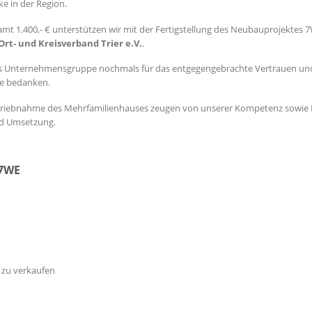
ke in der Region.
mt 1.400,- € unterstützen wir mit der Fertigstellung des Neubauprojektes 
rt- und Kreisverband Trier e.V.
.
ls Unternehmensgruppe nochmals für das entgegengebrachte Vertrauen un
e bedanken.
triebnahme des Mehrfamilienhauses zeugen von unserer Kompetenz sowie E
nd Umsetzung.
 7WE
zu verkaufen