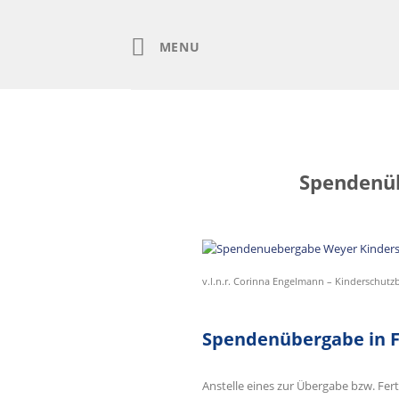
Skip
to
content
MENU
Spendenüb
v.l.n.r. Corinna Engelmann – Kinderschutz
Spendenübergabe in Fö
Anstelle eines zur Übergabe bzw. Fert