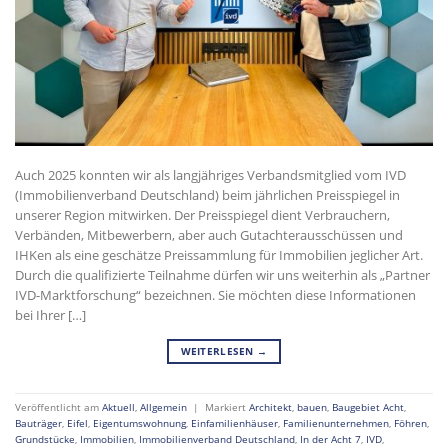
Auch 2025 konnten wir als langjähriges Verbandsmitglied vom IVD
(Immobilienverband Deutschland) beim jährlichen Preisspiegel in
unserer Region mitwirken. Der Preisspiegel dient Verbrauchern,
Verbänden, Mitbewerbern, aber auch Gutachterausschüssen und
IHKen als eine geschätze Preissammlung für Immobilien jeglicher Art.
Durch die qualifizierte Teilnahme dürfen wir uns weiterhin als „Partner
IVD-Marktforschung“ bezeichnen. Sie möchten diese Informationen
bei Ihrer […]
WEITERLESEN
→
Veröffentlicht am
Aktuell
,
Allgemein
|
Markiert
Architekt
,
bauen
,
Baugebiet Acht
,
Bauträger
,
Eifel
,
Eigentumswohnung
,
Einfamilienhäuser
,
Familienunternehmen
,
Föhren
,
Grundstücke
,
Immobilien
,
Immobilienverband Deutschland
,
In der Acht 7
,
IVD
,