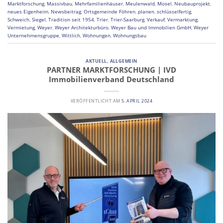
Marktforschung
,
Massivbau
,
Mehrfamilienhäuser
,
Meulenwald
,
Mosel
,
Neubauprojekt
,
neues Eigenheim
,
Newsbeitrag
,
Ortsgemeinde Föhren
,
planen
,
schlüsselfertig
,
Schweich
,
Siegel
,
Tradition seit 1954
,
Trier
,
Trier-Saarburg
,
Verkauf
,
Vermarktung
,
Vermietung
,
Weyer
,
Weyer Architekturbüro
,
Weyer Bau und Immobilien GmbH
,
Weyer
Unternehmensgruppe
,
Wittlich
,
Wohnungen
,
Wohnungsbau
AKTUELL
,
ALLGEMEIN
PARTNER MARKTFORSCHUNG | IVD
Immobilienverband Deutschland
VERÖFFENTLICHT AM
5. APRIL 2024