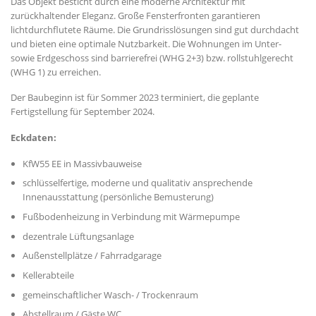
Das Objekt besticht durch eine moderne Architektur mit
zurückhaltender Eleganz. Große Fensterfronten garantieren
lichtdurchflutete Räume. Die Grundrisslösungen sind gut durchdacht
und bieten eine optimale Nutzbarkeit. Die Wohnungen im Unter-
sowie Erdgeschoss sind barrierefrei (WHG 2+3) bzw. rollstuhlgerecht
(WHG 1) zu erreichen.
Der Baubeginn ist für Sommer 2023 terminiert, die geplante
Fertigstellung für September 2024.
Eckdaten:
KfW55 EE in Massivbauweise
schlüsselfertige, moderne und qualitativ ansprechende
Innenausstattung (persönliche Bemusterung)
Fußbodenheizung in Verbindung mit Wärmepumpe
dezentrale Lüftungsanlage
Außenstellplätze / Fahrradgarage
Kellerabteile
gemeinschaftlicher Wasch- / Trockenraum
Abstellraum / Gäste WC