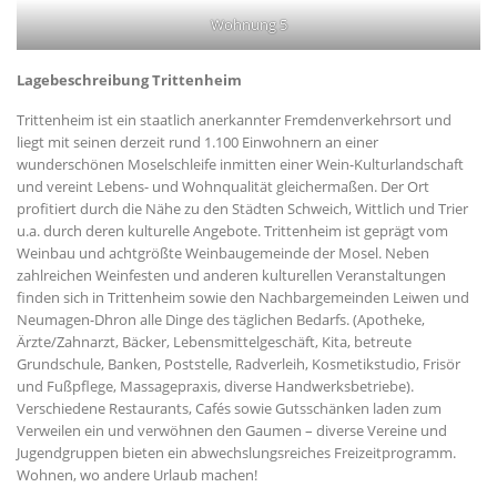
Wohnung 5
Lagebeschreibung Trittenheim
Trittenheim ist ein staatlich anerkannter Fremdenverkehrsort und
liegt mit seinen derzeit rund 1.100 Einwohnern an einer
wunderschönen Moselschleife inmitten einer Wein-Kulturlandschaft
und vereint Lebens- und Wohnqualität gleichermaßen. Der Ort
profitiert durch die Nähe zu den Städten Schweich, Wittlich und Trier
u.a. durch deren kulturelle Angebote. Trittenheim ist geprägt vom
Weinbau und achtgrößte Weinbaugemeinde der Mosel. Neben
zahlreichen Weinfesten und anderen kulturellen Veranstaltungen
finden sich in Trittenheim sowie den Nachbargemeinden Leiwen und
Neumagen-Dhron alle Dinge des täglichen Bedarfs. (Apotheke,
Ärzte/Zahnarzt, Bäcker, Lebensmittelgeschäft, Kita, betreute
Grundschule, Banken, Poststelle, Radverleih, Kosmetikstudio, Frisör
und Fußpflege, Massagepraxis, diverse Handwerksbetriebe).
Verschiedene Restaurants, Cafés sowie Gutsschänken laden zum
Verweilen ein und verwöhnen den Gaumen – diverse Vereine und
Jugendgruppen bieten ein abwechslungsreiches Freizeitprogramm.
Wohnen, wo andere Urlaub machen!