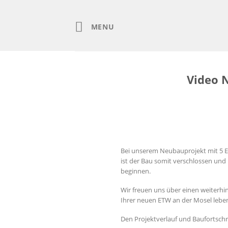
Skip
to
content
MENU
Video 
Bei unserem Neubauprojekt mit 5 
ist der Bau somit verschlossen un
beginnen.
Wir freuen uns über einen weiterh
Ihrer neuen ETW an der Mosel leben
Den Projektverlauf und Baufortsch