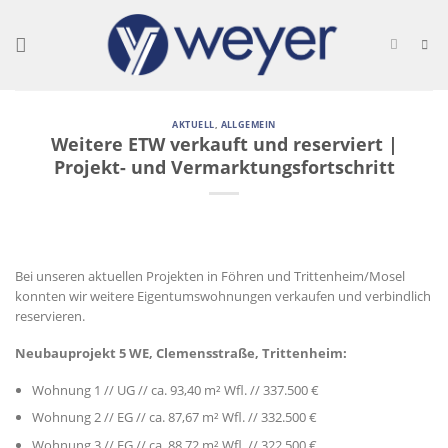
Skip
to
content
AKTUELL
,
ALLGEMEIN
Weitere ETW verkauft und reserviert |
Projekt- und Vermarktungsfortschritt
Bei unseren aktuellen Projekten in Föhren und Trittenheim/Mosel
konnten wir weitere Eigentumswohnungen verkaufen und verbindlich
reservieren.
Neubauprojekt 5 WE, Clemensstraße, Trittenheim:
Wohnung 1 // UG // ca. 93,40 m² Wfl. // 337.500 €
Wohnung 2 // EG // ca. 87,67 m² Wfl. // 332.500 €
Wohnung 3 // EG // ca. 88,72 m² Wfl. // 322.500 €