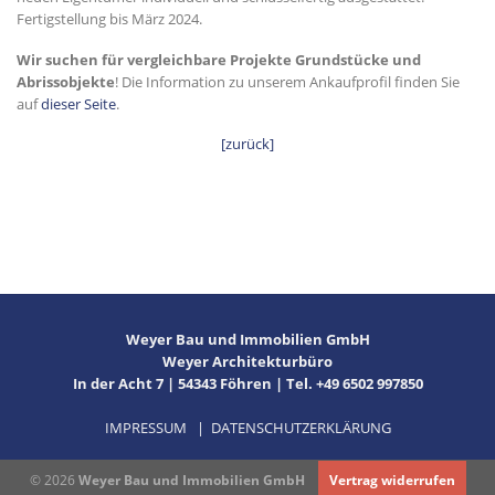
Fertigstellung bis März 2024.
Wir suchen für vergleichbare Projekte Grundstücke und
Abrissobjekte
! Die Information zu unserem Ankaufprofil finden Sie
auf
dieser Seite
.
[zurück]
Weyer Bau und Immobilien GmbH
Weyer Architekturbüro
In der Acht 7 | 54343 Föhren | Tel. +49 6502 997850
IMPRESSUM
|
DATENSCHUTZERKLÄRUNG
© 2026
Weyer Bau und Immobilien GmbH
Vertrag widerrufen