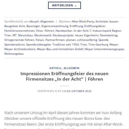
WEITERLESEN
→
Veröffentlicht am
Aktuell
,
Allgemein
|
Markiert
After-Work-Party
,
Architekt
,
bauen
,
Baugebiet Acht
,
Bauträger
,
Eigentumswohnung
,
Eröffnung
,
Eröffnungsfeier
,
Familienunternehmen
,
Feier
,
Föhren
,
Handwerker
,
In der Acht 7
,
Industriepark Region
Trier
,
IRT
,
Massivbau
,
Meulenwald
,
Neubauprojekt
,
neues Eigenheim
,
Newsbeitrag
,
Ortsgemeinde Föhren
,
Palais
,
Partnerfirmen
,
planen
,
schlüsselfertig
,
Spende
,
Spendenaktion
,
Spendenübergabe
,
Tradition seit 1954
,
Trier
,
Trier-Saarburg
,
Weyer
,
Weyer Architekturbüro
,
Weyer Bau und Immobilien GmbH
,
Weyer Unternehmensgruppe
,
Wohnungsbau
AKTUELL
,
ALLGEMEIN
Impressionen Eröffnungsfeier des neuen
Firmensitzes „In der Acht“ | Föhren
VERÖFFENTLICHT AM
24. OKTOBER 2023
Nach unserem Umzug im April diesen Jahres konnten wir nun Anfang
Oktober unsere offizielle Eröffnung des neuen Büros bzw. des
Firmensitzes feiern. Der erste Eröffnungstag war mit einer After-Work-