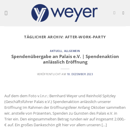
Skip
to
content
TÄGLICHER ARCHIV:
AFTER-WORK-PARTY
AKTUELL
,
ALLGEMEIN
Spendenübergabe an Palais e.V. | Spendenaktion
anlässlich Eröffnung
VERÖFFENTLICHT AM
18. DEZEMBER 2023
Auf dem dem Foto v.l.n.r.: Bernhard Weyer und Reinhold Spitzley
(Geschäftsführer Palais e.V.) Spendenaktion anlässlich unserer
Eröffnung Im Rahmen der Eröffnungsfeier Anfang Oktober sammelten
wir, anstelle von Präsenten, Spenden zu Gunsten des Palais e.V. in
Trier ein. Den eingesammelten Betrag runden wir auf insgesamt 2.000,-
€ auf. Ein großes Dankeschön gilt hier vor allem unseren […]