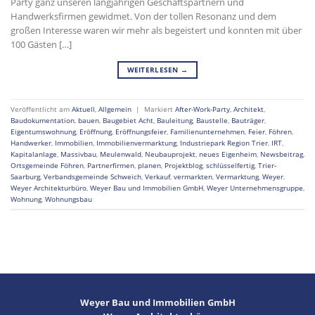
Party ganz unseren langjährigen Geschäftspartnern und
Handwerksfirmen gewidmet. Von der tollen Resonanz und dem
großen Interesse waren wir mehr als begeistert und konnten mit über
100 Gästen […]
WEITERLESEN
→
Veröffentlicht am
Aktuell
,
Allgemein
|
Markiert
After-Work-Party
,
Architekt
,
Baudokumentation
,
bauen
,
Baugebiet Acht
,
Bauleitung
,
Baustelle
,
Bauträger
,
Eigentumswohnung
,
Eröffnung
,
Eröffnungsfeier
,
Familienunternehmen
,
Feier
,
Föhren
,
Handwerker
,
Immobilien
,
Immobilienvermarktung
,
Industriepark Region Trier
,
IRT
,
Kapitalanlage
,
Massivbau
,
Meulenwald
,
Neubauprojekt
,
neues Eigenheim
,
Newsbeitrag
,
Ortsgemeinde Föhren
,
Partnerfirmen
,
planen
,
Projektblog
,
schlüsselfertig
,
Trier-
Saarburg
,
Verbandsgemeinde Schweich
,
Verkauf
,
vermarkten
,
Vermarktung
,
Weyer
,
Weyer Architekturbüro
,
Weyer Bau und Immobilien GmbH
,
Weyer Unternehmensgruppe
,
Wohnung
,
Wohnungsbau
Weyer Bau und Immobilien GmbH