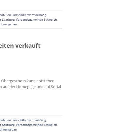
obilien
,
Immobilienvermarktung
,
er-Saarburg
,
Verbandsgemeinde Schweich
,
ohnungsbau
eiten verkauft
das Obergeschoss kann entstehen.
en auf der Homepage und auf Social
obilien
,
Immobilienvermarktung
,
er-Saarburg
,
Verbandsgemeinde Schweich
,
ohnungsbau