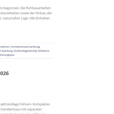
its begonnen. Die Rohbauarbeiten
eckerarbeiten sowie der Einbau der
r, naturnaher Lage. Alle Einheiten
obilien
,
Immobilienvermarktung
,
er-Saarburg
,
Verbandsgemeinde Schweich
,
ohnungsbau
026
 Stadtrandlage Föhren• Kompaktes
 Familienhaus mit separater