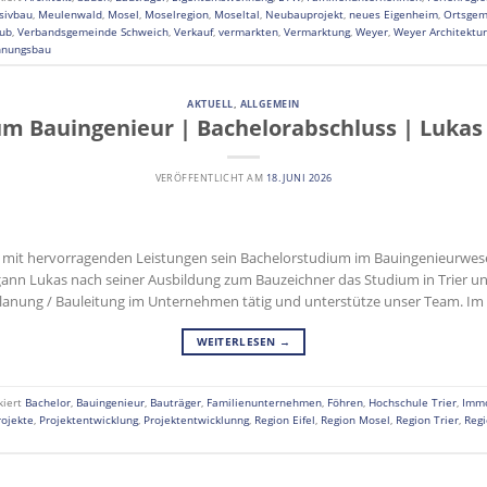
sivbau
,
Meulenwald
,
Mosel
,
Moselregion
,
Moseltal
,
Neubauprojekt
,
neues Eigenheim
,
Ortsgem
aub
,
Verbandsgemeinde Schweich
,
Verkauf
,
vermarkten
,
Vermarktung
,
Weyer
,
Weyer Architektu
nungsbau
AKTUELL
,
ALLGEMEIN
um Bauingenieur | Bachelorabschluss | Lukas
VERÖFFENTLICHT AM
18. JUNI 2026
as mit hervorragenden Leistungen sein Bachelorstudium im Bauingenieurwes
gann Lukas nach seiner Ausbildung zum Bauzeichner das Studium in Trier und
Planung / Bauleitung im Unternehmen tätig und unterstütze unser Team. Im
WEITERLESEN
→
kiert
Bachelor
,
Bauingenieur
,
Bauträger
,
Familienunternehmen
,
Föhren
,
Hochschule Trier
,
Immo
ojekte
,
Projektentwicklung
,
Projektentwicklunng
,
Region Eifel
,
Region Mosel
,
Region Trier
,
Regi