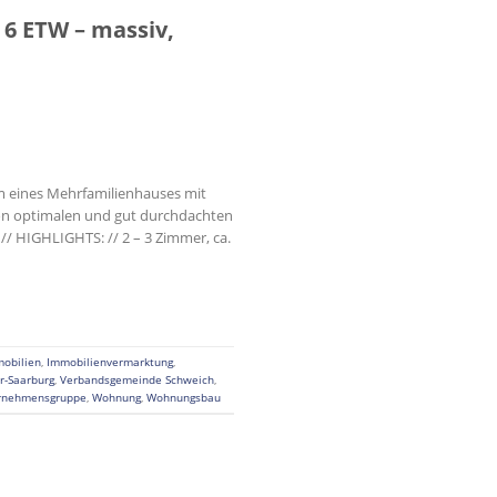
 6 ETW – massiv,
orm eines Mehrfamilienhauses mit
von optimalen und gut durchdachten
/ HIGHLIGHTS: // 2 – 3 Zimmer, ca.
obilien
,
Immobilienvermarktung
,
er-Saarburg
,
Verbandsgemeinde Schweich
,
rnehmensgruppe
,
Wohnung
,
Wohnungsbau