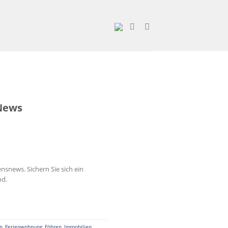
 News
snews. Sichern Sie sich ein
nd.
n
,
Ferienwohnung
,
Föhren
,
Immobilien
,