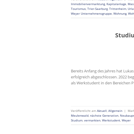
Immobilienvermarktung
,
Kapitalanlage
,
Mas
Tourismus
,
Trier-Saarburg
,
Trittenheim
,
Url
Weyer Unternehmensgruppe
,
Wohnung
,
Woh
Studi
Bereits Anfang des Jahres hat Luk
erfolgreich abgeschlossen. 2022 be
als Werkstudent in den Bereichen 
Veröffentlicht am
Aktuell
,
Allgemein
|
Mar
Meulenwald
,
nächste Generation
,
Neubaupr
Studium
,
vermarkten
,
Werkstudent
,
Weyer