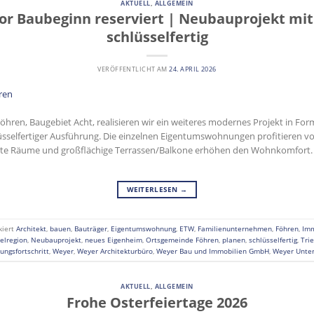
AKTUELL
,
ALLGEMEIN
vor Baubeginn reserviert | Neubauprojekt mit
schlüsselfertig
VERÖFFENTLICHT AM
24. APRIL 2026
Föhren, Baugebiet Acht, realisieren wir ein weiteres modernes Projekt in F
üsselfertiger Ausführung. Die einzelnen Eigentumswohnungen profitieren 
ete Räume und großflächige Terrassen/Balkone erhöhen den Wohnkomfort. /
WEITERLESEN
→
kiert
Architekt
,
bauen
,
Bauträger
,
Eigentumswohnung
,
ETW
,
Familienunternehmen
,
Föhren
,
Imm
elregion
,
Neubauprojekt
,
neues Eigenheim
,
Ortsgemeinde Föhren
,
planen
,
schlüsselfertig
,
Tri
ungsfortschritt
,
Weyer
,
Weyer Architekturbüro
,
Weyer Bau und Immobilien GmbH
,
Weyer Unte
AKTUELL
,
ALLGEMEIN
Frohe Osterfeiertage 2026