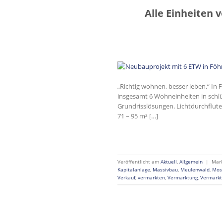
Alle Einheiten 
„Richtig wohnen, besser leben.“ In 
insgesamt 6 Wohneinheiten in schl
Grundrisslösungen. Lichtdurchflut
71 – 95 m² […]
Veröffentlicht am
Aktuell
,
Allgemein
|
Mar
Kapitalanlage
,
Massivbau
,
Meulenwald
,
Mos
Verkauf
,
vermarkten
,
Vermarktung
,
Vermarkt