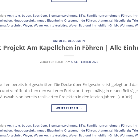
kiert
Architekt
,
bauen
,
Bauträger
,
Eigentumswohnung
,
ETW
,
Familienunternehmen
,
Föhren
,
Imm
elregion
,
Neubauprojekt
,
neues Eigenheim
,
Ortsgemeinde Föhren
,
planen
,
schlüsselfertig
,
Tri
ungsfortschritt
,
Weyer
,
Weyer Architekturbüro
,
Weyer Bau und Immobilien GmbH
,
Wohnung
,
W
AKTUELL
,
ALLGEMEIN
t Projekt Am Kapellchen in Föhren | Alle Einh
VERÖFFENTLICHT AM
5. SEPTEMBER 2025
beiten bereits fortgeschritten. Die Decke über Erdgeschoss ist gelegt und 
n und veröffentlichen den weiteren Fortschritt regelmäßig in neuen Beiträg
 Auswahl von bereits realisierten Projekten in den letzten Jahren. [zurück]
WEITERLESEN
→
kiert
Architekt
,
bauen
,
Bauträger
,
Eigentumswohnung
,
ETW
,
Familienunternehmen
,
Föhren
,
Imm
elregion
,
Neubauprojekt
,
neues Eigenheim
,
Ortsgemeinde Föhren
,
planen
,
schlüsselfertig
,
Tri
ungsfortschritt
,
Weyer
,
Weyer Architekturbüro
,
Weyer Bau und Immobilien GmbH
,
Wohnung
,
W