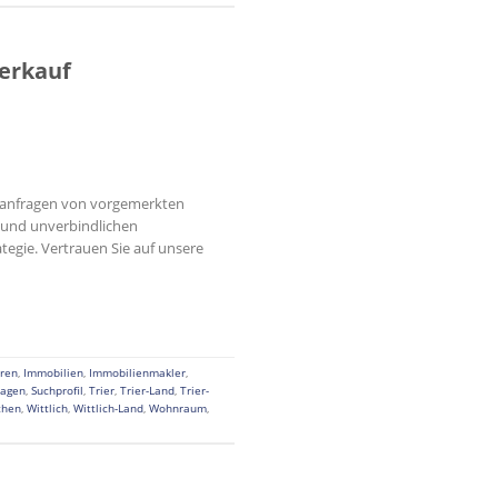
erkauf
chanfragen von vorgemerkten
n und unverbindlichen
egie. Vertrauen Sie auf unsere
ren
,
Immobilien
,
Immobilienmakler
,
ragen
,
Suchprofil
,
Trier
,
Trier-Land
,
Trier-
chen
,
Wittlich
,
Wittlich-Land
,
Wohnraum
,