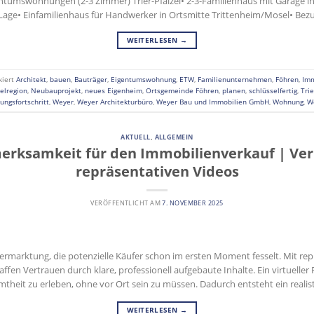
umswohnungen (2-3 Zimmer) Trier-Pfalzel• 2-3-Familienhaus mit Garage in
ge• Einfamilienhaus für Handwerker in Ortsmitte Trittenheim/Mosel• Bez
WEITERLESEN
→
kiert
Architekt
,
bauen
,
Bauträger
,
Eigentumswohnung
,
ETW
,
Familienunternehmen
,
Föhren
,
Imm
elregion
,
Neubauprojekt
,
neues Eigenheim
,
Ortsgemeinde Föhren
,
planen
,
schlüsselfertig
,
Tri
ungsfortschritt
,
Weyer
,
Weyer Architekturbüro
,
Weyer Bau und Immobilien GmbH
,
Wohnung
,
W
AKTUELL
,
ALLGEMEIN
erksamkeit für den Immobilienverkauf | Ve
repräsentativen Videos
VERÖFFENTLICHT AM
7. NOVEMBER 2025
ermarktung, die potenzielle Käufer schon im ersten Moment fesselt. Mit rep
ffen Vertrauen durch klare, professionell aufgebaute Inhalte. Ein virtuelle
theit zu erleben, ohne vor Ort sein zu müssen. Dadurch entsteht ein realis
WEITERLESEN
→