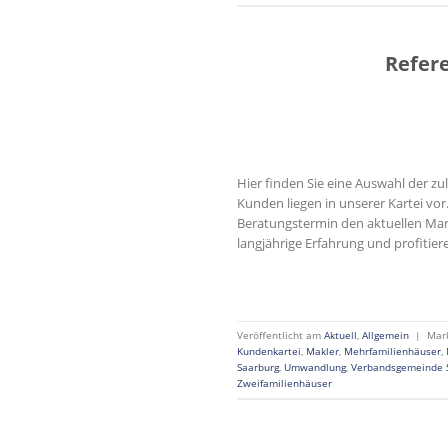
Refer
Hier finden Sie eine Auswahl der z
Kunden liegen in unserer Kartei vo
Beratungstermin den aktuellen Mar
langjährige Erfahrung und profitier
Veröffentlicht am
Aktuell
,
Allgemein
|
Mar
Kundenkartei
,
Makler
,
Mehrfamilienhäuser
,
Saarburg
,
Umwandlung
,
Verbandsgemeinde 
Zweifamilienhäuser