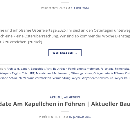
VERÖFFENTLICHT AM
3. APRIL 2026
 und erholsame Osterfeiertage 2026. Ihr seid an den Ostertagen unterwe
Euch eine kleine Osterüberraschung. Wir sind ab kommender Woche Dienstag,
 7 zu erreichen. [zurück]
WEITERLESEN
→
kiert
Architekt
,
bauen
,
Baugebiet Acht
,
Bauträger
,
Familienunternehmen
,
Feiertage
,
Firmensitz
triepark Region Trier
,
IRT
,
Massivbau
,
Meulenwald
,
Öffnungszeiten
,
Ortsgemeinde Föhren
,
Ost
einde Schweich
,
Verkauf
,
vermarkten
,
Vermarktung
,
Weyer
,
Weyer Architekturbüro
,
Weyer Bau
AKTUELL
,
ALLGEMEIN
ate Am Kapellchen in Föhren | Aktueller Bau
VERÖFFENTLICHT AM
16. JANUAR 2026