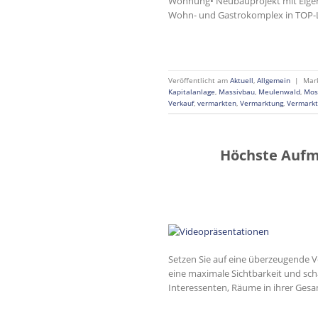
Wohnung• Neubauprojekt mit Eigent
Wohn- und Gastrokomplex in TOP-La
Veröffentlicht am
Aktuell
,
Allgemein
|
Mar
Kapitalanlage
,
Massivbau
,
Meulenwald
,
Mos
Verkauf
,
vermarkten
,
Vermarktung
,
Vermarkt
Höchste Aufm
Setzen Sie auf eine überzeugende V
eine maximale Sichtbarkeit und scha
Interessenten, Räume in ihrer Gesam