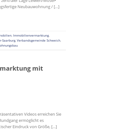
 zentraler Lage Leiwen/Mosel•
ugsfertige Neubauwohnung / […]
obilien
,
Immobilienvermarktung
,
er-Saarburg
,
Verbandsgemeinde Schweich
,
ohnungsbau
rmarktung mit
räsentativen Videos erreichen Sie
r Rundgang ermöglicht es
tischer Eindruck von Größe, […]