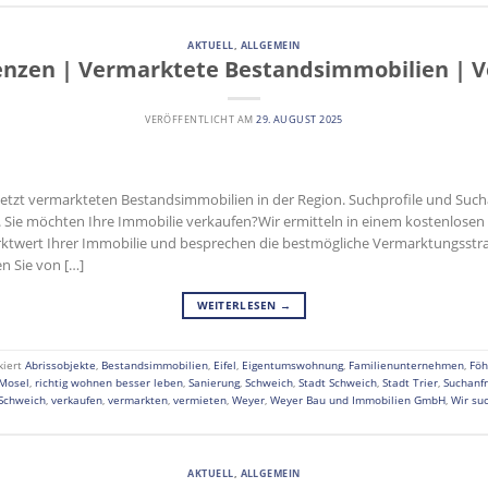
AKTUELL
,
ALLGEMEIN
enzen | Vermarktete Bestandsimmobilien | V
VERÖFFENTLICHT AM
29. AUGUST 2025
uletzt vermarkteten Bestandsimmobilien in der Region. Suchprofile und Su
r. Sie möchten Ihre Immobilie verkaufen?Wir ermitteln in einem kostenlose
ktwert Ihrer Immobilie und besprechen die bestmögliche Vermarktungsstrat
en Sie von […]
WEITERLESEN
→
kiert
Abrissobjekte
,
Bestandsimmobilien
,
Eifel
,
Eigentumswohnung
,
Familienunternehmen
,
Föh
Mosel
,
richtig wohnen besser leben
,
Sanierung
,
Schweich
,
Stadt Schweich
,
Stadt Trier
,
Suchanf
Schweich
,
verkaufen
,
vermarkten
,
vermieten
,
Weyer
,
Weyer Bau und Immobilien GmbH
,
Wir su
AKTUELL
,
ALLGEMEIN