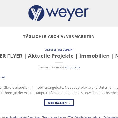
TÄGLICHER ARCHIV:
VERMARKTEN
AKTUELL
,
ALLGEMEIN
R FLYER | Aktuelle Projekte | Immobilien |
VERÖFFENTLICHT AM
10. JULI 2026
inden Sie die aktuellen Immobilienangebote, Neubauprojekte und Unternehmen
 Föhren (In der Acht | Hauptstraße) oder bequem als Download nachstehe
WEITERLESEN
→
kiert
Architekt
,
bauen
,
Bauträger
,
Eigentumswohnung
,
ETW
,
Familienunternehmen
,
Ferienregio