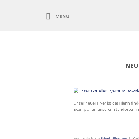
Skip
to
content
MENU
NEUE
Unser neuer Flyer ist da! Hierin f
Exemplar an unseren Standorten in
Veröffentlicht am
Aktuell
,
Allgemein
|
Mar