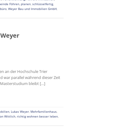
einde Föhren
,
planen
,
schlüsselfertig
,
rbüro
,
Weyer Bau und Immobilien GmbH
,
 Weyer
en an der Hochschule Trier
 war parallel während dieser Zeit
 Masterstudium bleibt […]
bilien
,
Lukas Weyer
,
Mehrfamilienhaus
,
on Wittlich
,
richtig wohnen besser leben
,