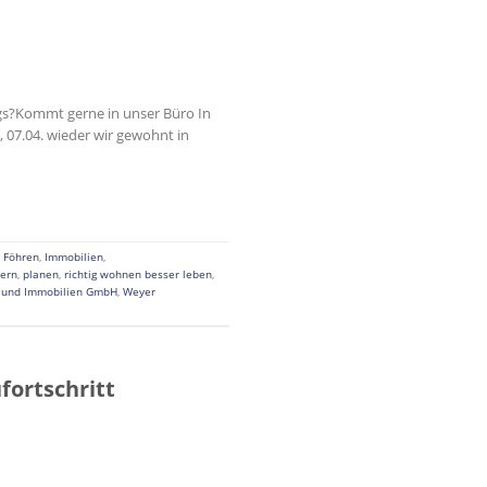
gs?Kommt gerne in unser Büro In
 07.04. wieder wir gewohnt in
,
Föhren
,
Immobilien
,
ern
,
planen
,
richtig wohnen besser leben
,
 und Immobilien GmbH
,
Weyer
fortschritt