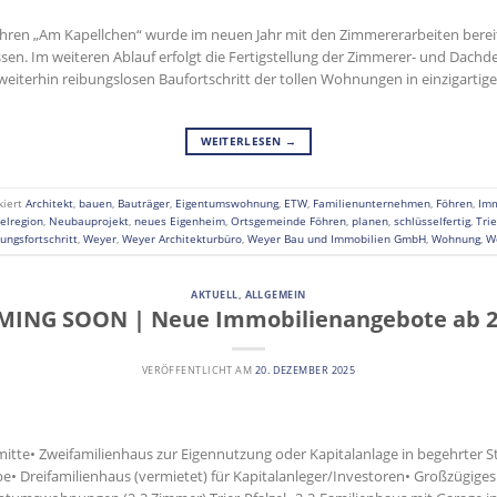
Föhren „Am Kapellchen“ wurde im neuen Jahr mit den Zimmererarbeiten bere
sen. Im weiteren Ablauf erfolgt die Fertigstellung der Zimmerer- und Dachd
weiterhin reibungslosen Baufortschritt der tollen Wohnungen in einzigartige
WEITERLESEN
→
kiert
Architekt
,
bauen
,
Bauträger
,
Eigentumswohnung
,
ETW
,
Familienunternehmen
,
Föhren
,
Imm
elregion
,
Neubauprojekt
,
neues Eigenheim
,
Ortsgemeinde Föhren
,
planen
,
schlüsselfertig
,
Tri
ungsfortschritt
,
Weyer
,
Weyer Architekturbüro
,
Weyer Bau und Immobilien GmbH
,
Wohnung
,
W
AKTUELL
,
ALLGEMEIN
MING SOON | Neue Immobilienangebote ab 2
VERÖFFENTLICHT AM
20. DEZEMBER 2025
mitte• Zweifamilienhaus zur Eigennutzung oder Kapitalanlage in begehrter
 Dreifamilienhaus (vermietet) für Kapitalanleger/Investoren• Großzügiges