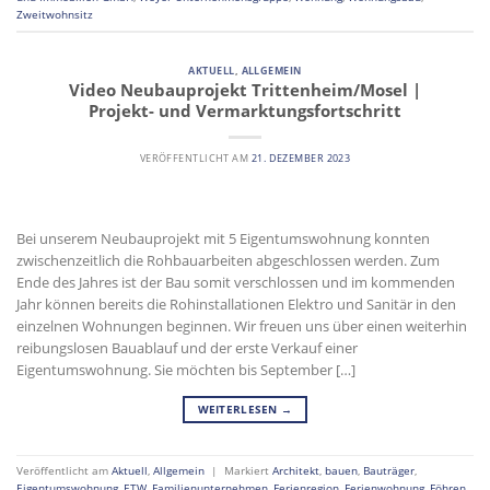
Zweitwohnsitz
AKTUELL
,
ALLGEMEIN
Video Neubauprojekt Trittenheim/Mosel |
Projekt- und Vermarktungsfortschritt
VERÖFFENTLICHT AM
21. DEZEMBER 2023
Bei unserem Neubauprojekt mit 5 Eigentumswohnung konnten
zwischenzeitlich die Rohbauarbeiten abgeschlossen werden. Zum
Ende des Jahres ist der Bau somit verschlossen und im kommenden
Jahr können bereits die Rohinstallationen Elektro und Sanitär in den
einzelnen Wohnungen beginnen. Wir freuen uns über einen weiterhin
reibungslosen Bauablauf und der erste Verkauf einer
Eigentumswohnung. Sie möchten bis September […]
WEITERLESEN
→
Veröffentlicht am
Aktuell
,
Allgemein
|
Markiert
Architekt
,
bauen
,
Bauträger
,
Eigentumswohnung
,
ETW
,
Familienunternehmen
,
Ferienregion
,
Ferienwohnung
,
Föhren
,