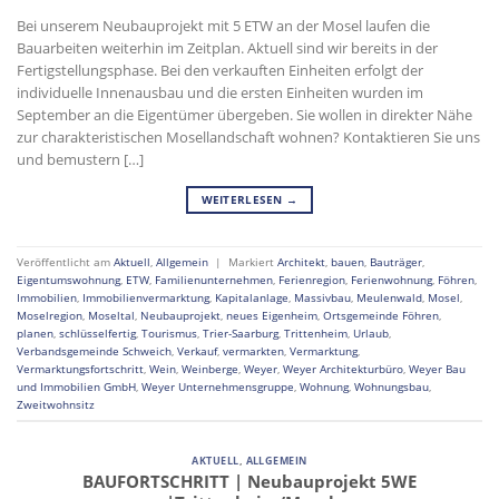
Bei unserem Neubauprojekt mit 5 ETW an der Mosel laufen die
Bauarbeiten weiterhin im Zeitplan. Aktuell sind wir bereits in der
Fertigstellungsphase. Bei den verkauften Einheiten erfolgt der
individuelle Innenausbau und die ersten Einheiten wurden im
September an die Eigentümer übergeben. Sie wollen in direkter Nähe
zur charakteristischen Mosellandschaft wohnen? Kontaktieren Sie uns
und bemustern […]
WEITERLESEN
→
Veröffentlicht am
Aktuell
,
Allgemein
|
Markiert
Architekt
,
bauen
,
Bauträger
,
Eigentumswohnung
,
ETW
,
Familienunternehmen
,
Ferienregion
,
Ferienwohnung
,
Föhren
,
Immobilien
,
Immobilienvermarktung
,
Kapitalanlage
,
Massivbau
,
Meulenwald
,
Mosel
,
Moselregion
,
Moseltal
,
Neubauprojekt
,
neues Eigenheim
,
Ortsgemeinde Föhren
,
planen
,
schlüsselfertig
,
Tourismus
,
Trier-Saarburg
,
Trittenheim
,
Urlaub
,
Verbandsgemeinde Schweich
,
Verkauf
,
vermarkten
,
Vermarktung
,
Vermarktungsfortschritt
,
Wein
,
Weinberge
,
Weyer
,
Weyer Architekturbüro
,
Weyer Bau
und Immobilien GmbH
,
Weyer Unternehmensgruppe
,
Wohnung
,
Wohnungsbau
,
Zweitwohnsitz
AKTUELL
,
ALLGEMEIN
BAUFORTSCHRITT | Neubauprojekt 5WE