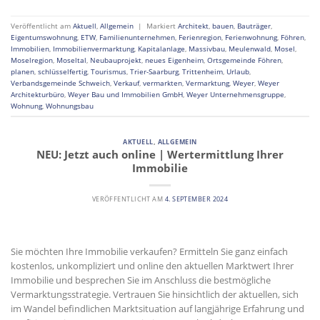
Veröffentlicht am
Aktuell
,
Allgemein
|
Markiert
Architekt
,
bauen
,
Bauträger
,
Eigentumswohnung
,
ETW
,
Familienunternehmen
,
Ferienregion
,
Ferienwohnung
,
Föhren
,
Immobilien
,
Immobilienvermarktung
,
Kapitalanlage
,
Massivbau
,
Meulenwald
,
Mosel
,
Moselregion
,
Moseltal
,
Neubauprojekt
,
neues Eigenheim
,
Ortsgemeinde Föhren
,
planen
,
schlüsselfertig
,
Tourismus
,
Trier-Saarburg
,
Trittenheim
,
Urlaub
,
Verbandsgemeinde Schweich
,
Verkauf
,
vermarkten
,
Vermarktung
,
Weyer
,
Weyer
Architekturbüro
,
Weyer Bau und Immobilien GmbH
,
Weyer Unternehmensgruppe
,
Wohnung
,
Wohnungsbau
AKTUELL
,
ALLGEMEIN
NEU: Jetzt auch online | Wertermittlung Ihrer
Immobilie
VERÖFFENTLICHT AM
4. SEPTEMBER 2024
Sie möchten Ihre Immobilie verkaufen? Ermitteln Sie ganz einfach
kostenlos, unkompliziert und online den aktuellen Marktwert Ihrer
Immobilie und besprechen Sie im Anschluss die bestmögliche
Vermarktungsstrategie. Vertrauen Sie hinsichtlich der aktuellen, sich
im Wandel befindlichen Marktsituation auf langjährige Erfahrung und