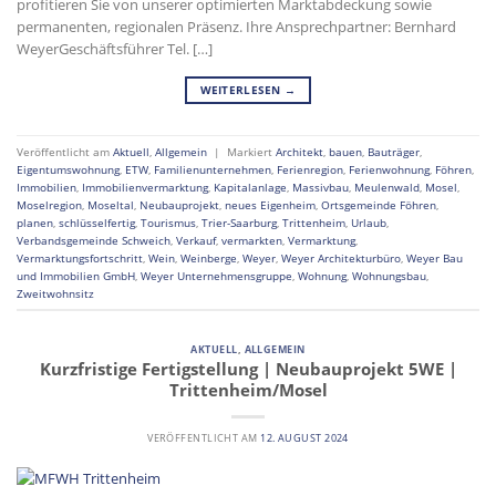
profitieren Sie von unserer optimierten Marktabdeckung sowie
permanenten, regionalen Präsenz. Ihre Ansprechpartner: Bernhard
WeyerGeschäftsführer Tel. […]
WEITERLESEN
→
Veröffentlicht am
Aktuell
,
Allgemein
|
Markiert
Architekt
,
bauen
,
Bauträger
,
Eigentumswohnung
,
ETW
,
Familienunternehmen
,
Ferienregion
,
Ferienwohnung
,
Föhren
,
Immobilien
,
Immobilienvermarktung
,
Kapitalanlage
,
Massivbau
,
Meulenwald
,
Mosel
,
Moselregion
,
Moseltal
,
Neubauprojekt
,
neues Eigenheim
,
Ortsgemeinde Föhren
,
planen
,
schlüsselfertig
,
Tourismus
,
Trier-Saarburg
,
Trittenheim
,
Urlaub
,
Verbandsgemeinde Schweich
,
Verkauf
,
vermarkten
,
Vermarktung
,
Vermarktungsfortschritt
,
Wein
,
Weinberge
,
Weyer
,
Weyer Architekturbüro
,
Weyer Bau
und Immobilien GmbH
,
Weyer Unternehmensgruppe
,
Wohnung
,
Wohnungsbau
,
Zweitwohnsitz
AKTUELL
,
ALLGEMEIN
Kurzfristige Fertigstellung | Neubauprojekt 5WE |
Trittenheim/Mosel
VERÖFFENTLICHT AM
12. AUGUST 2024