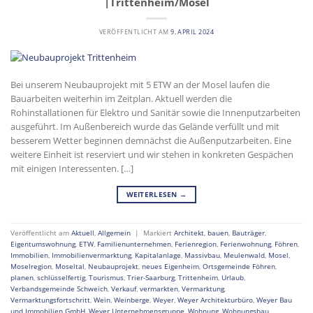
|Trittenheim/Mosel
VERÖFFENTLICHT AM
9. APRIL 2024
Bei unserem Neubauprojekt mit 5 ETW an der Mosel laufen die
Bauarbeiten weiterhin im Zeitplan. Aktuell werden die
Rohinstallationen für Elektro und Sanitär sowie die Innenputzarbeiten
ausgeführt. Im Außenbereich wurde das Gelände verfüllt und mit
besserem Wetter beginnen demnächst die Außenputzarbeiten. Eine
weitere Einheit ist reserviert und wir stehen in konkreten Gespächen
mit einigen Interessenten. […]
WEITERLESEN
→
Veröffentlicht am
Aktuell
,
Allgemein
|
Markiert
Architekt
,
bauen
,
Bauträger
,
Eigentumswohnung
,
ETW
,
Familienunternehmen
,
Ferienregion
,
Ferienwohnung
,
Föhren
,
Immobilien
,
Immobilienvermarktung
,
Kapitalanlage
,
Massivbau
,
Meulenwald
,
Mosel
,
Moselregion
,
Moseltal
,
Neubauprojekt
,
neues Eigenheim
,
Ortsgemeinde Föhren
,
planen
,
schlüsselfertig
,
Tourismus
,
Trier-Saarburg
,
Trittenheim
,
Urlaub
,
Verbandsgemeinde Schweich
,
Verkauf
,
vermarkten
,
Vermarktung
,
Vermarktungsfortschritt
,
Wein
,
Weinberge
,
Weyer
,
Weyer Architekturbüro
,
Weyer Bau
und Immobilien GmbH
,
Weyer Unternehmensgruppe
,
Wohnung
,
Wohnungsbau
,