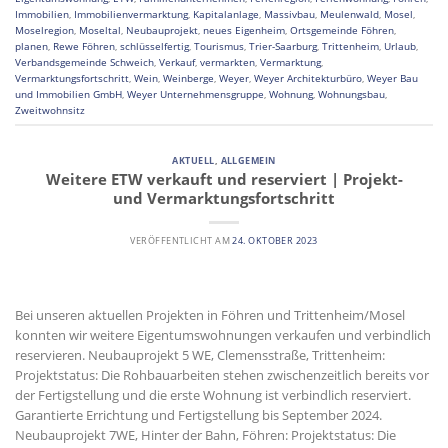
Immobilien
,
Immobilienvermarktung
,
Kapitalanlage
,
Massivbau
,
Meulenwald
,
Mosel
,
Moselregion
,
Moseltal
,
Neubauprojekt
,
neues Eigenheim
,
Ortsgemeinde Föhren
,
planen
,
Rewe Föhren
,
schlüsselfertig
,
Tourismus
,
Trier-Saarburg
,
Trittenheim
,
Urlaub
,
Verbandsgemeinde Schweich
,
Verkauf
,
vermarkten
,
Vermarktung
,
Vermarktungsfortschritt
,
Wein
,
Weinberge
,
Weyer
,
Weyer Architekturbüro
,
Weyer Bau
und Immobilien GmbH
,
Weyer Unternehmensgruppe
,
Wohnung
,
Wohnungsbau
,
Zweitwohnsitz
AKTUELL
,
ALLGEMEIN
Weitere ETW verkauft und reserviert | Projekt-
und Vermarktungsfortschritt
VERÖFFENTLICHT AM
24. OKTOBER 2023
Bei unseren aktuellen Projekten in Föhren und Trittenheim/Mosel
konnten wir weitere Eigentumswohnungen verkaufen und verbindlich
reservieren. Neubauprojekt 5 WE, Clemensstraße, Trittenheim:
Projektstatus: Die Rohbauarbeiten stehen zwischenzeitlich bereits vor
der Fertigstellung und die erste Wohnung ist verbindlich reserviert.
Garantierte Errichtung und Fertigstellung bis September 2024.
Neubauprojekt 7WE, Hinter der Bahn, Föhren: Projektstatus: Die