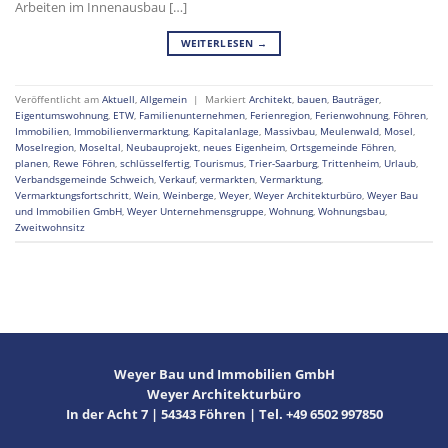
Arbeiten im Innenausbau […]
WEITERLESEN
→
Veröffentlicht am
Aktuell
,
Allgemein
|
Markiert
Architekt
,
bauen
,
Bauträger
,
Eigentumswohnung
,
ETW
,
Familienunternehmen
,
Ferienregion
,
Ferienwohnung
,
Föhren
,
Immobilien
,
Immobilienvermarktung
,
Kapitalanlage
,
Massivbau
,
Meulenwald
,
Mosel
,
Moselregion
,
Moseltal
,
Neubauprojekt
,
neues Eigenheim
,
Ortsgemeinde Föhren
,
planen
,
Rewe Föhren
,
schlüsselfertig
,
Tourismus
,
Trier-Saarburg
,
Trittenheim
,
Urlaub
,
Verbandsgemeinde Schweich
,
Verkauf
,
vermarkten
,
Vermarktung
,
Vermarktungsfortschritt
,
Wein
,
Weinberge
,
Weyer
,
Weyer Architekturbüro
,
Weyer Bau
und Immobilien GmbH
,
Weyer Unternehmensgruppe
,
Wohnung
,
Wohnungsbau
,
Zweitwohnsitz
Weyer Bau und Immobilien GmbH
Weyer Architekturbüro
In der Acht 7 | 54343 Föhren | Tel. +49 6502 997850