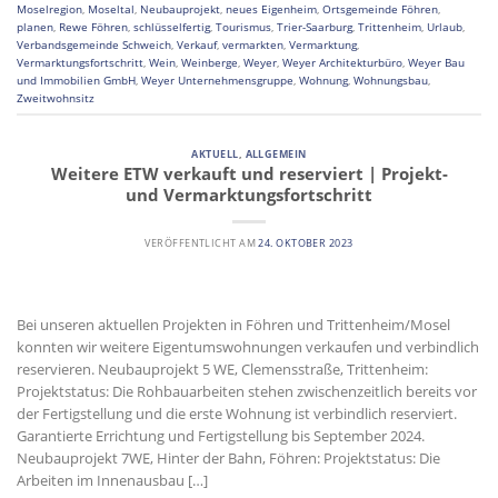
Moselregion
,
Moseltal
,
Neubauprojekt
,
neues Eigenheim
,
Ortsgemeinde Föhren
,
planen
,
Rewe Föhren
,
schlüsselfertig
,
Tourismus
,
Trier-Saarburg
,
Trittenheim
,
Urlaub
,
Verbandsgemeinde Schweich
,
Verkauf
,
vermarkten
,
Vermarktung
,
Vermarktungsfortschritt
,
Wein
,
Weinberge
,
Weyer
,
Weyer Architekturbüro
,
Weyer Bau
und Immobilien GmbH
,
Weyer Unternehmensgruppe
,
Wohnung
,
Wohnungsbau
,
Zweitwohnsitz
AKTUELL
,
ALLGEMEIN
Weitere ETW verkauft und reserviert | Projekt-
und Vermarktungsfortschritt
VERÖFFENTLICHT AM
24. OKTOBER 2023
Bei unseren aktuellen Projekten in Föhren und Trittenheim/Mosel
konnten wir weitere Eigentumswohnungen verkaufen und verbindlich
reservieren. Neubauprojekt 5 WE, Clemensstraße, Trittenheim:
Projektstatus: Die Rohbauarbeiten stehen zwischenzeitlich bereits vor
der Fertigstellung und die erste Wohnung ist verbindlich reserviert.
Garantierte Errichtung und Fertigstellung bis September 2024.
Neubauprojekt 7WE, Hinter der Bahn, Föhren: Projektstatus: Die
Arbeiten im Innenausbau […]