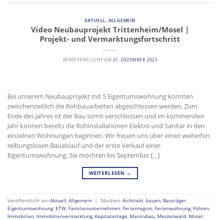
AKTUELL
,
ALLGEMEIN
Video Neubauprojekt Trittenheim/Mosel |
Projekt- und Vermarktungsfortschritt
VERÖFFENTLICHT AM
21. DEZEMBER 2023
Bei unserem Neubauprojekt mit 5 Eigentumswohnung konnten
zwischenzeitlich die Rohbauarbeiten abgeschlossen werden. Zum
Ende des Jahres ist der Bau somit verschlossen und im kommenden
Jahr können bereits die Rohinstallationen Elektro und Sanitär in den
einzelnen Wohnungen beginnen. Wir freuen uns über einen weiterhin
reibungslosen Bauablauf und der erste Verkauf einer
Eigentumswohnung. Sie möchten bis September […]
WEITERLESEN
→
Veröffentlicht am
Aktuell
,
Allgemein
|
Markiert
Architekt
,
bauen
,
Bauträger
,
Eigentumswohnung
,
ETW
,
Familienunternehmen
,
Ferienregion
,
Ferienwohnung
,
Föhren
,
Immobilien
,
Immobilienvermarktung
,
Kapitalanlage
,
Massivbau
,
Meulenwald
,
Mosel
,