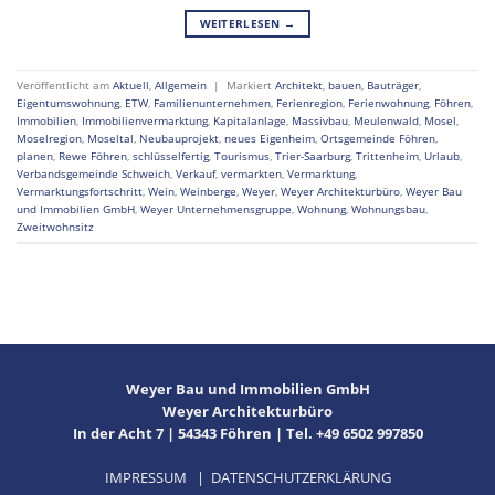
WEITERLESEN
→
Veröffentlicht am
Aktuell
,
Allgemein
|
Markiert
Architekt
,
bauen
,
Bauträger
,
Eigentumswohnung
,
ETW
,
Familienunternehmen
,
Ferienregion
,
Ferienwohnung
,
Föhren
,
Immobilien
,
Immobilienvermarktung
,
Kapitalanlage
,
Massivbau
,
Meulenwald
,
Mosel
,
Moselregion
,
Moseltal
,
Neubauprojekt
,
neues Eigenheim
,
Ortsgemeinde Föhren
,
planen
,
Rewe Föhren
,
schlüsselfertig
,
Tourismus
,
Trier-Saarburg
,
Trittenheim
,
Urlaub
,
Verbandsgemeinde Schweich
,
Verkauf
,
vermarkten
,
Vermarktung
,
Vermarktungsfortschritt
,
Wein
,
Weinberge
,
Weyer
,
Weyer Architekturbüro
,
Weyer Bau
und Immobilien GmbH
,
Weyer Unternehmensgruppe
,
Wohnung
,
Wohnungsbau
,
Zweitwohnsitz
Weyer Bau und Immobilien GmbH
Weyer Architekturbüro
In der Acht 7 | 54343 Föhren | Tel. +49 6502 997850
IMPRESSUM
|
DATENSCHUTZERKLÄRUNG