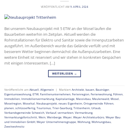
VERÖFFENTLICHT AM
9. APRIL 2024
Bei unserem Neubauprojekt mit 5 ETW an der Mosel laufen die
Bauarbeiten weiterhin im Zeitplan. Aktuell werden die
Rohinstallationen für Elektro und Sanitär sowie die Innenputzarbeiten
ausgeführt. Im Außenbereich wurde das Gelände verfüllt und mit
besserem Wetter beginnen demnächst die Außenputzarbeiten. Eine
weitere Einheit ist reserviert und wir stehen in konkreten Gespächen
mit einigen Interessenten. […]
WEITERLESEN
→
Veröffentlicht am
Aktuell
,
Allgemein
|
Markiert
Architekt
,
bauen
,
Bauträger
,
Eigentumswohnung
,
ETW
,
Familienunternehmen
,
Ferienregion
,
Ferienwohnung
,
Föhren
,
Immobilien
,
Immobilienvermarktung
,
Kapitalanlage
,
Massivbau
,
Meulenwald
,
Mosel
,
Moselregion
,
Moseltal
,
Neubauprojekt
,
neues Eigenheim
,
Ortsgemeinde Föhren
,
planen
,
schlüsselfertig
,
Tourismus
,
Trier-Saarburg
,
Trittenheim
,
Urlaub
,
Verbandsgemeinde Schweich
,
Verkauf
,
vermarkten
,
Vermarktung
,
Vermarktungsfortschritt
,
Wein
,
Weinberge
,
Weyer
,
Weyer Architekturbüro
,
Weyer Bau
und Immobilien GmbH
,
Weyer Unternehmensgruppe
,
Wohnung
,
Wohnungsbau
,
Zweitwohnsitz