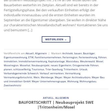
Bei unserem Neubauprojekt mit 5 ETW an der Mosel laufen die
Bauarbeiten weiterhin im Zeitplan. Aktuell sind wir bereits in der
Fertigstellungsphase. Bei den verkauften Einheiten erfolgt der
individuelle Innenausbau und die ersten Einheiten wurden im
September an die Eigentümer übergeben. Sie wollen in direkter Nähe
zur charakteristischen Mosellandschaft wohnen? Kontaktieren Sie uns
und bemustern […]
WEITERLESEN
→
Veröffentlicht am
Aktuell
,
Allgemein
|
Markiert
Architekt
,
bauen
,
Bauträger
,
Eigentumswohnung
,
ETW
,
Familienunternehmen
,
Ferienregion
,
Ferienwohnung
,
Föhren
,
Immobilien
,
Immobilienvermarktung
,
Kapitalanlage
,
Massivbau
,
Meulenwald
,
Mosel
,
Moselregion
,
Moseltal
,
Neubauprojekt
,
neues Eigenheim
,
Ortsgemeinde Föhren
,
planen
,
schlüsselfertig
,
Tourismus
,
Trier-Saarburg
,
Trittenheim
,
Urlaub
,
Verbandsgemeinde Schweich
,
Verkauf
,
vermarkten
,
Vermarktung
,
Vermarktungsfortschritt
,
Wein
,
Weinberge
,
Weyer
,
Weyer Architekturbüro
,
Weyer Bau
und Immobilien GmbH
,
Weyer Unternehmensgruppe
,
Wohnung
,
Wohnungsbau
,
Zweitwohnsitz
AKTUELL
,
ALLGEMEIN
BAUFORTSCHRITT | Neubauprojekt 5WE
|Trittenheim/Mosel