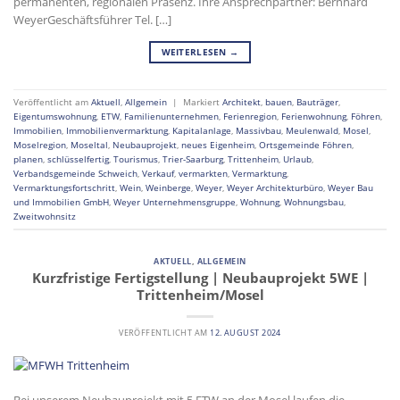
permanenten, regionalen Präsenz. Ihre Ansprechpartner: Bernhard
WeyerGeschäftsführer Tel. […]
WEITERLESEN
→
Veröffentlicht am
Aktuell
,
Allgemein
|
Markiert
Architekt
,
bauen
,
Bauträger
,
Eigentumswohnung
,
ETW
,
Familienunternehmen
,
Ferienregion
,
Ferienwohnung
,
Föhren
,
Immobilien
,
Immobilienvermarktung
,
Kapitalanlage
,
Massivbau
,
Meulenwald
,
Mosel
,
Moselregion
,
Moseltal
,
Neubauprojekt
,
neues Eigenheim
,
Ortsgemeinde Föhren
,
planen
,
schlüsselfertig
,
Tourismus
,
Trier-Saarburg
,
Trittenheim
,
Urlaub
,
Verbandsgemeinde Schweich
,
Verkauf
,
vermarkten
,
Vermarktung
,
Vermarktungsfortschritt
,
Wein
,
Weinberge
,
Weyer
,
Weyer Architekturbüro
,
Weyer Bau
und Immobilien GmbH
,
Weyer Unternehmensgruppe
,
Wohnung
,
Wohnungsbau
,
Zweitwohnsitz
AKTUELL
,
ALLGEMEIN
Kurzfristige Fertigstellung | Neubauprojekt 5WE |
Trittenheim/Mosel
VERÖFFENTLICHT AM
12. AUGUST 2024