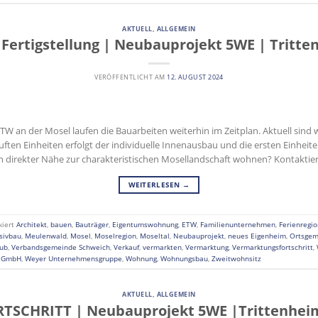
AKTUELL
,
ALLGEMEIN
e Fertigstellung | Neubauprojekt 5WE | Tritt
VERÖFFENTLICHT AM
12. AUGUST 2024
 an der Mosel laufen die Bauarbeiten weiterhin im Zeitplan. Aktuell sind wi
auften Einheiten erfolgt der individuelle Innenausbau und die ersten Einhe
n direkter Nähe zur charakteristischen Mosellandschaft wohnen? Kontaktie
WEITERLESEN
→
kiert
Architekt
,
bauen
,
Bauträger
,
Eigentumswohnung
,
ETW
,
Familienunternehmen
,
Ferienregio
sivbau
,
Meulenwald
,
Mosel
,
Moselregion
,
Moseltal
,
Neubauprojekt
,
neues Eigenheim
,
Ortsgem
aub
,
Verbandsgemeinde Schweich
,
Verkauf
,
vermarkten
,
Vermarktung
,
Vermarktungsfortschritt
,
n GmbH
,
Weyer Unternehmensgruppe
,
Wohnung
,
Wohnungsbau
,
Zweitwohnsitz
AKTUELL
,
ALLGEMEIN
TSCHRITT | Neubauprojekt 5WE |Trittenhei