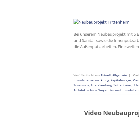
Bei unserem Neubauprojekt mit 5 ET
und Sanitär sowie die Innenputzar
die Außenputzarbeiten. Eine weitere
Veröffentlicht am
Aktuell
,
Allgemein
|
Mar
Immobilienvermarktung
,
Kapitalanlage
,
Mas
Tourismus
,
Trier-Saarburg
,
Trittenheim
,
Url
Architekturbüro
,
Weyer Bau und Immobilie
Video Neubauproj