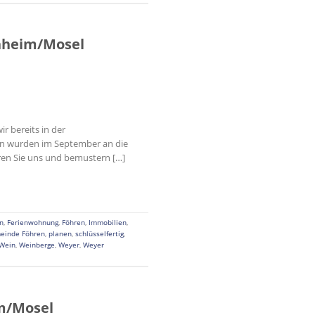
enheim/Mosel
r bereits in der
iten wurden im September an die
ren Sie uns und bemustern […]
n
,
Ferienwohnung
,
Föhren
,
Immobilien
,
einde Föhren
,
planen
,
schlüsselfertig
,
Wein
,
Weinberge
,
Weyer
,
Weyer
m/Mosel