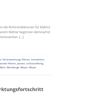
 die Rohinstallationen für Elektro
esserem Wetter beginnen demnächst
nteressenten. […]
n
,
Ferienwohnung
,
Föhren
,
Immobilien
,
einde Föhren
,
planen
,
schlüsselfertig
,
Wein
,
Weinberge
,
Weyer
,
Weyer
ktungsfortschritt