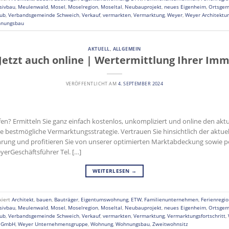
sivbau
,
Meulenwald
,
Mosel
,
Moselregion
,
Moseltal
,
Neubauprojekt
,
neues Eigenheim
,
Ortsgem
aub
,
Verbandsgemeinde Schweich
,
Verkauf
,
vermarkten
,
Vermarktung
,
Weyer
,
Weyer Architektu
nungsbau
AKTUELL
,
ALLGEMEIN
Jetzt auch online | Wertermittlung Ihrer Imm
VERÖFFENTLICHT AM
4. SEPTEMBER 2024
en? Ermitteln Sie ganz einfach kostenlos, unkompliziert und online den akt
 bestmögliche Vermarktungsstrategie. Vertrauen Sie hinsichtlich der aktuel
ahrung und profitieren Sie von unserer optimierten Marktabdeckung sowie 
erGeschäftsführer Tel. […]
WEITERLESEN
→
kiert
Architekt
,
bauen
,
Bauträger
,
Eigentumswohnung
,
ETW
,
Familienunternehmen
,
Ferienregio
sivbau
,
Meulenwald
,
Mosel
,
Moselregion
,
Moseltal
,
Neubauprojekt
,
neues Eigenheim
,
Ortsgem
aub
,
Verbandsgemeinde Schweich
,
Verkauf
,
vermarkten
,
Vermarktung
,
Vermarktungsfortschritt
,
n GmbH
,
Weyer Unternehmensgruppe
,
Wohnung
,
Wohnungsbau
,
Zweitwohnsitz