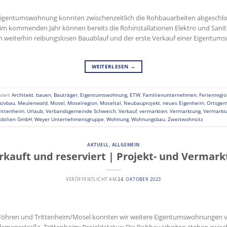
Eigentumswohnung konnten zwischenzeitlich die Rohbauarbeiten abgeschlo
d im kommenden Jahr können bereits die Rohinstallationen Elektro und San
en weiterhin reibungslosen Bauablauf und der erste Verkauf einer Eigentum
WEITERLESEN
→
kiert
Architekt
,
bauen
,
Bauträger
,
Eigentumswohnung
,
ETW
,
Familienunternehmen
,
Ferienregio
sivbau
,
Meulenwald
,
Mosel
,
Moselregion
,
Moseltal
,
Neubauprojekt
,
neues Eigenheim
,
Ortsgem
rittenheim
,
Urlaub
,
Verbandsgemeinde Schweich
,
Verkauf
,
vermarkten
,
Vermarktung
,
Vermarktu
obilien GmbH
,
Weyer Unternehmensgruppe
,
Wohnung
,
Wohnungsbau
,
Zweitwohnsitz
AKTUELL
,
ALLGEMEIN
kauft und reserviert | Projekt- und Vermark
VERÖFFENTLICHT AM
24. OKTOBER 2023
n Föhren und Trittenheim/Mosel konnten wir weitere Eigentumswohnungen v
lemensstraße, Trittenheim: Projektstatus: Die Rohbauarbeiten stehen zwische