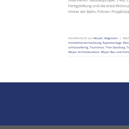
Fertigstellung und die erste Wohnun
Hinter der Bahn, Föhren: Projektst
Veröffentlicht am
Aktuell
,
Allgemein
|
Mar
Immobilienvermarktung
,
Kapitalanlage
,
Mas
schlüsselfertig
,
Tourismus
,
Trier-Saarburg
,
T
Weyer Architekturbüro
,
Weyer Bau und Imm