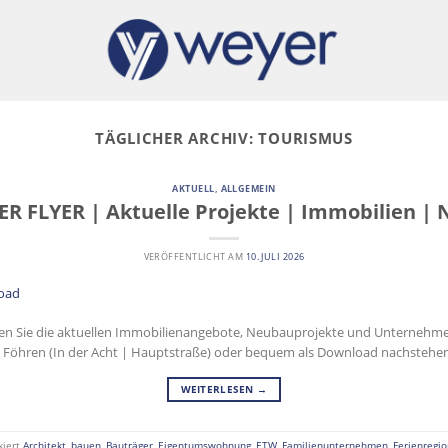
TÄGLICHER ARCHIV:
TOURISMUS
AKTUELL
,
ALLGEMEIN
R FLYER | Aktuelle Projekte | Immobilien |
VERÖFFENTLICHT AM
10. JULI 2026
inden Sie die aktuellen Immobilienangebote, Neubauprojekte und Unternehmen
 Föhren (In der Acht | Hauptstraße) oder bequem als Download nachstehe
WEITERLESEN
→
kiert
Architekt
,
bauen
,
Bauträger
,
Eigentumswohnung
,
ETW
,
Familienunternehmen
,
Ferienregio