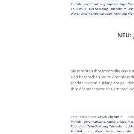
Immobilienvermarktung
,
Kapitalanlage
,
Mas
Tourismus
,
Trier-Saarburg
,
Trittenheim
,
Url
Weyer Unternehmensgruppe
,
Wohnung
,
Woh
NEU: 
Sie möchten Ihre Immobilie verkauf
und besprechen Sie im Anschluss die
Marktsituation auf langjährige Erf
Ihre Ansprechpartner: Bernhard Wey
Veröffentlicht am
Aktuell
,
Allgemein
|
Mar
Immobilienvermarktung
,
Kapitalanlage
,
Mas
Tourismus
,
Trier-Saarburg
,
Trittenheim
,
Url
Architekturbüro
,
Weyer Bau und Immobilie