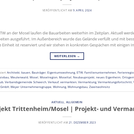
VERÖFFENTLICHT AM
9. APRIL 2024
W an der Mosel laufen die Bauarbeiten weiterhin im Zeitplan. Aktuell werden
beiten ausgeführt. Im Außenbereich wurde das Gelände verfüllt und mit b
 Einheit ist reserviert und wir stehen in konkreten Gespächen mit einigen I
WEITERLESEN
→
kiert
Architekt
,
bauen
,
Bauträger
,
Eigentumswohnung
,
ETW
,
Familienunternehmen
,
Ferienregio
sivbau
,
Meulenwald
,
Mosel
,
Moselregion
,
Moseltal
,
Neubauprojekt
,
neues Eigenheim
,
Ortsgem
aub
,
Verbandsgemeinde Schweich
,
Verkauf
,
vermarkten
,
Vermarktung
,
Vermarktungsfortschritt
,
n GmbH
,
Weyer Unternehmensgruppe
,
Wohnung
,
Wohnungsbau
,
Zweitwohnsitz
AKTUELL
,
ALLGEMEIN
ekt Trittenheim/Mosel | Projekt- und Vermar
VERÖFFENTLICHT AM
21. DEZEMBER 2023