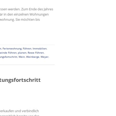
ssen werden. Zum Ende des Jahres
itär in den einzelnen Wohnungen
swohnung. Sie möchten bis
n
,
Ferienwohnung
,
Föhren
,
Immobilien
,
einde Föhren
,
planen
,
Rewe Föhren
,
ngsfortschritt
,
Wein
,
Weinberge
,
Weyer
,
tungsfortschritt
erkaufen und verbindlich
nzeitlich bereits vor der