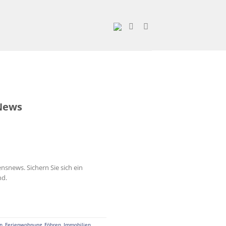
 News
snews. Sichern Sie sich ein
nd.
n
,
Ferienwohnung
,
Föhren
,
Immobilien
,