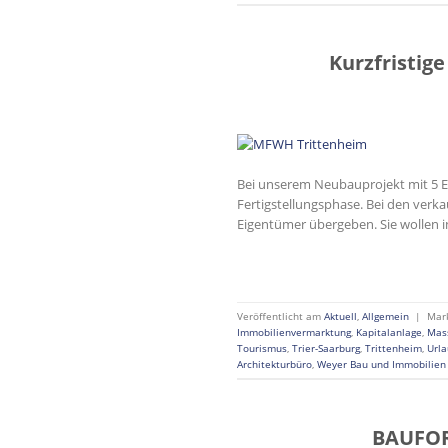
Kurzfristig
Bei unserem Neubauprojekt mit 5 ETW
Fertigstellungsphase. Bei den verk
Eigentümer übergeben. Sie wollen i
Veröffentlicht am
Aktuell
,
Allgemein
|
Mar
Immobilienvermarktung
,
Kapitalanlage
,
Mas
Tourismus
,
Trier-Saarburg
,
Trittenheim
,
Url
Architekturbüro
,
Weyer Bau und Immobilie
BAUFOR