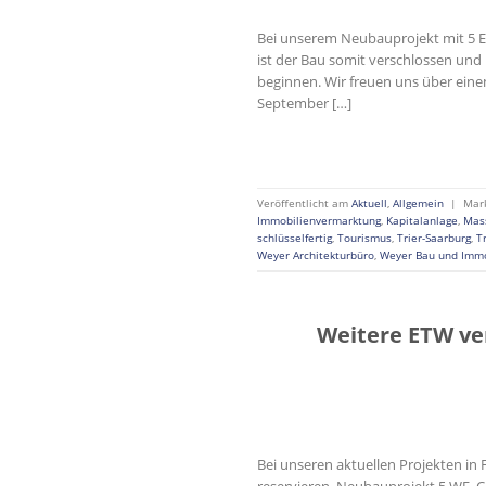
Bei unserem Neubauprojekt mit 5 
ist der Bau somit verschlossen un
beginnen. Wir freuen uns über ein
September […]
Veröffentlicht am
Aktuell
,
Allgemein
|
Mar
Immobilienvermarktung
,
Kapitalanlage
,
Mas
schlüsselfertig
,
Tourismus
,
Trier-Saarburg
,
T
Weyer Architekturbüro
,
Weyer Bau und Imm
Weitere ETW ver
Bei unseren aktuellen Projekten i
reservieren. Neubauprojekt 5 WE, C