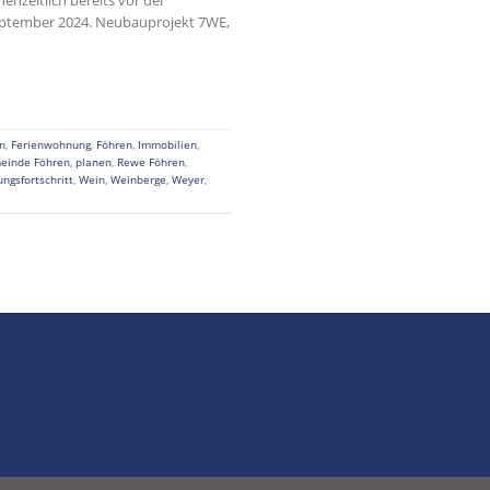
s September 2024. Neubauprojekt 7WE,
n
,
Ferienwohnung
,
Föhren
,
Immobilien
,
einde Föhren
,
planen
,
Rewe Föhren
,
ngsfortschritt
,
Wein
,
Weinberge
,
Weyer
,