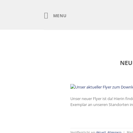
Skip
to
content
MENU
NEUE
Unser neuer Flyer ist da! Hierin f
Exemplar an unseren Standorten in
Veröffentlicht am
Aktuell
,
Allgemein
|
Mar