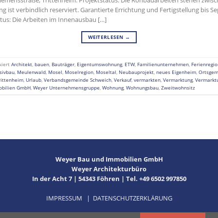
g ist verbindlich reserviert. Garantierte Errichtung und Fertigstellung bi
atus: Die Arbeiten im Innenausbau […]
WEITERLESEN
→
kiert
Architekt
,
bauen
,
Bauträger
,
Eigentumswohnung
,
ETW
,
Familienunternehmen
,
Ferienregio
sivbau
,
Meulenwald
,
Mosel
,
Moselregion
,
Moseltal
,
Neubauprojekt
,
neues Eigenheim
,
Ortsgem
rittenheim
,
Urlaub
,
Verbandsgemeinde Schweich
,
Verkauf
,
vermarkten
,
Vermarktung
,
Vermarktu
obilien GmbH
,
Weyer Unternehmensgruppe
,
Wohnung
,
Wohnungsbau
,
Zweitwohnsitz
Weyer Bau und Immobilien GmbH
Weyer Architekturbüro
In der Acht 7 | 54343 Föhren | Tel. +49 6502 997850
IMPRESSUM
|
DATENSCHUTZERKLÄRUNG