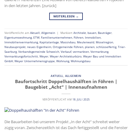
in den letzten Jahren. [zurück]
WEITERLESEN
→
Veröffentlicht am
Aktuell
,
Allgemein
|
Markiert
Architekt
,
bauen
,
Bauträger
,
Eigentumswohnung
,
ETW
,
Familienunternehmen
,
Föhren
,
Immobilien
,
Immobilienvermarktung
,
Kapitalanlage
,
Massivbau
,
Meulenwald
,
Moselregion
,
Neubauprojekt
,
neues Eigenheim
,
Ortsgemeinde Föhren
,
planen
,
schlüsselfertig
,
Trier-
Saarburg
,
Verbandsgemeinde Schweich
,
Verkauf
,
vermarkten
,
Vermarktung
,
Vermarktungsfortschritt
,
Weyer
,
Weyer Architekturbüro
,
Weyer Bau und Immobilien
GmbH
,
Weyer Unternehmensgruppe
,
Wohnung
,
Wohnungsbau
AKTUELL
,
ALLGEMEIN
Baufortschritt Doppelhaushälften in Föhren |
Baugebiet „Acht“ | Innenaufnahmen
VERÖFFENTLICHT AM
18. JULI 2025
Die Bauarbeiten bei unserem Projekt „In der Acht“ schreitet weiter
zügig voran. Zwischenzeitlich ist das Dach fertiggestellt und die Fenster