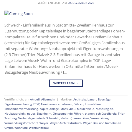
VERÖFFENTLICHT AM
20. DEZEMBER 2025
Schweich• Einfamilienhaus in Stadtmitte• Zweifamilienhaus zur
Eigennutzung oder Kapitalanlage in begehrter Stadtrandlage Föhren•
Kompaktes Haus für Wohnen und/oder Gewerbe• Dreifamilienhaus
(vermietet) für Kapitalanleger/Investoren• Großzügiges Familienhaus
mit separater Wohnung• Neubauprojekt mit Eigentumswohnungen
(2-3 Zimmer) Trier-Pfalzel• 2-3-Familienhaus mit Garage in zentraler
Lage Leiwen/Mosel• Wohn- und Gastrokomplex in TOP-Lage•
Einfamilienhaus für Handwerker in Ortsmitte Trittenheim/Mosel•
Bezugsfertige Neubauwohnung / […]
WEITERLESEN
→
Veröffentlicht am
Aktuell
,
Allgemein
|
Markiert
Architekt
,
bauen
,
Bauträger
,
Eigentumswohnung
,
ETW
,
Familienunternehmen
,
Föhren
,
Immobilien
,
Immobilienvermarktung
,
Kapitalanlage
,
Massivbau
,
Meulenwald
,
Moselregion
,
Neubauprojekt
,
neues Eigenheim
,
Ortsgemeinde Föhren
,
planen
,
schlüsselfertig
,
Trier-
Saarburg
,
Verbandsgemeinde Schweich
,
Verkauf
,
vermarkten
,
Vermarktung
,
Vermarktungsfortschritt
,
Weyer
,
Weyer Architekturbüro
,
Weyer Bau und Immobilien
GmbH
,
Wohnung
,
Wohnungsbau