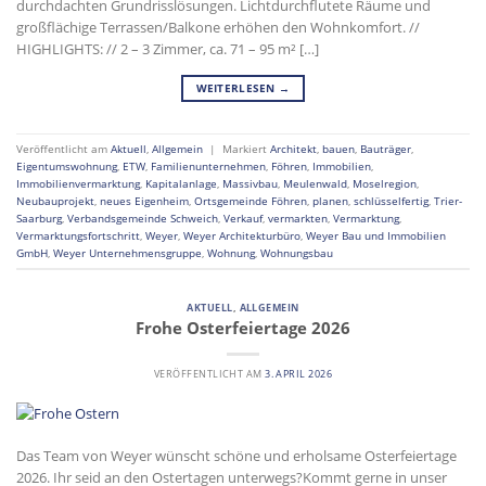
durchdachten Grundrisslösungen. Lichtdurchflutete Räume und
großflächige Terrassen/Balkone erhöhen den Wohnkomfort. //
HIGHLIGHTS: // 2 – 3 Zimmer, ca. 71 – 95 m² […]
WEITERLESEN
→
Veröffentlicht am
Aktuell
,
Allgemein
|
Markiert
Architekt
,
bauen
,
Bauträger
,
Eigentumswohnung
,
ETW
,
Familienunternehmen
,
Föhren
,
Immobilien
,
Immobilienvermarktung
,
Kapitalanlage
,
Massivbau
,
Meulenwald
,
Moselregion
,
Neubauprojekt
,
neues Eigenheim
,
Ortsgemeinde Föhren
,
planen
,
schlüsselfertig
,
Trier-
Saarburg
,
Verbandsgemeinde Schweich
,
Verkauf
,
vermarkten
,
Vermarktung
,
Vermarktungsfortschritt
,
Weyer
,
Weyer Architekturbüro
,
Weyer Bau und Immobilien
GmbH
,
Weyer Unternehmensgruppe
,
Wohnung
,
Wohnungsbau
AKTUELL
,
ALLGEMEIN
Frohe Osterfeiertage 2026
VERÖFFENTLICHT AM
3. APRIL 2026
Das Team von Weyer wünscht schöne und erholsame Osterfeiertage
2026. Ihr seid an den Ostertagen unterwegs?Kommt gerne in unser