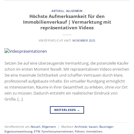
AKTUELL
,
ALLGEMEIN
Höchste Aufmerksamkeit für den
Immobilienverkauf | Vermarktung mit
repräsentativen Videos
VERÖFFENTLICHT AM
7. NOVEMBER 2025
Setzen Sie auf eine überzeugende Vermarktung, die potenzielle Käufer
schon im ersten Moment fesselt. Mit repräsentativen Videos erreichen
Sie eine maximale Sichtbarkeit und schaffen Vertrauen durch klare,
professionell aufgebaute Inhalte. Ein virtueller Rundgang ermöglicht
es Interessenten, Räume in ihrer Gesamtheit zu erleben, ohne vor Ort
sein zu müssen. Dadurch entsteht ein realistischer Eindruck von
Größe, […]
WEITERLESEN
→
Veröffentlicht am
Aktuell
,
Allgemein
|
Markiert
Architekt
,
bauen
,
Bauträger
,
Eigentumswohnung
,
ETW
,
Familienunternehmen
,
Föhren
,
Immobilien
,