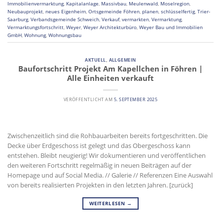
Immobilienvermarktung
,
Kapitalanlage
,
Massivbau
,
Meulenwald
,
Moselregion
,
Neubauprojekt
,
neues Eigenheim
,
Ortsgemeinde Föhren
,
planen
,
schlüsselfertig
,
Trier-
Saarburg
,
Verbandsgemeinde Schweich
,
Verkauf
,
vermarkten
,
Vermarktung
,
Vermarktungsfortschritt
,
Weyer
,
Weyer Architekturbüro
,
Weyer Bau und Immobilien
GmbH
,
Wohnung
,
Wohnungsbau
AKTUELL
,
ALLGEMEIN
Baufortschritt Projekt Am Kapellchen in Föhren |
Alle Einheiten verkauft
VERÖFFENTLICHT AM
5. SEPTEMBER 2025
Zwischenzeitlich sind die Rohbauarbeiten bereits fortgeschritten. Die
Decke über Erdgeschoss ist gelegt und das Obergeschoss kann
entstehen. Bleibt neugierig! Wir dokumentieren und veröffentlichen
den weiteren Fortschritt regelmäßig in neuen Beiträgen auf der
Homepage und auf Social Media. // Galerie // Referenzen Eine Auswahl
von bereits realisierten Projekten in den letzten Jahren. [zurück]
WEITERLESEN
→