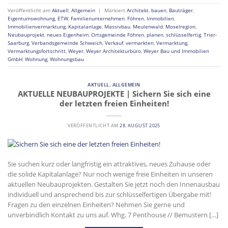
Veröffentlicht am
Aktuell
,
Allgemein
|
Markiert
Architekt
,
bauen
,
Bauträger
,
Eigentumswohnung
,
ETW
,
Familienunternehmen
,
Föhren
,
Immobilien
,
Immobilienvermarktung
,
Kapitalanlage
,
Massivbau
,
Meulenwald
,
Moselregion
,
Neubauprojekt
,
neues Eigenheim
,
Ortsgemeinde Föhren
,
planen
,
schlüsselfertig
,
Trier-
Saarburg
,
Verbandsgemeinde Schweich
,
Verkauf
,
vermarkten
,
Vermarktung
,
Vermarktungsfortschritt
,
Weyer
,
Weyer Architekturbüro
,
Weyer Bau und Immobilien
GmbH
,
Wohnung
,
Wohnungsbau
AKTUELL
,
ALLGEMEIN
AKTUELLE NEUBAUPROJEKTE | Sichern Sie sich eine
der letzten freien Einheiten!
VERÖFFENTLICHT AM
28. AUGUST 2025
Sie suchen kurz oder langfristig ein attraktives, neues Zuhause oder
die solide Kapitalanlage? Nur noch wenige freie Einheiten in unseren
aktuellen Neubauprojekten. Gestalten Sie jetzt noch den Innenausbau
individuell und ansprechend bis zur schlüsselfertigen Übergabe mit!
Fragen zu den einzelnen Einheiten? Nehmen Sie gerne und
unverbindlich Kontakt zu uns auf. Whg. 7 Penthouse // Bemustern […]