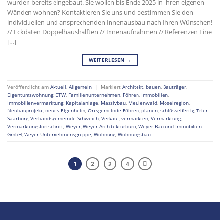
wurden bereits eingebaut. Sie wollen bis Ende 2025 in Ihren eigenen
Wänden wohnen? Kontaktieren Sie uns und bestimmen Sie den
individuellen und ansprechenden Innenausbau nach Ihren Wünschen!
// Eckdaten Doppelhaushälften // Innenaufnahmen // Referenzen Eine
[…]
WEITERLESEN
→
Veröffentlicht am
Aktuell
,
Allgemein
|
Markiert
Architekt
,
bauen
,
Bauträger
,
Eigentumswohnung
,
ETW
,
Familienunternehmen
,
Föhren
,
Immobilien
,
Immobilienvermarktung
,
Kapitalanlage
,
Massivbau
,
Meulenwald
,
Moselregion
,
Neubauprojekt
,
neues Eigenheim
,
Ortsgemeinde Föhren
,
planen
,
schlüsselfertig
,
Trier-
Saarburg
,
Verbandsgemeinde Schweich
,
Verkauf
,
vermarkten
,
Vermarktung
,
Vermarktungsfortschritt
,
Weyer
,
Weyer Architekturbüro
,
Weyer Bau und Immobilien
GmbH
,
Weyer Unternehmensgruppe
,
Wohnung
,
Wohnungsbau
1
2
3
4