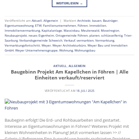
WEITERLESEN
→
Veröffentlicht am
Aktuell
,
Allgemein
|
Markiert
Architekt
,
bauen
,
Bauträger
,
Eigentumswohnung
,
ETW
,
Familienunternehmen
,
Föhren
,
Immobilien
,
Immobilienvermarktung
,
Kapitalanlage
,
Massivbau
,
Meulenwald
,
Moselregion
,
Neubauprojekt
,
neues Eigenheim
,
Ortsgemeinde Föhren
,
planen
,
schlüsselfertig
,
Trier-
Saarburg
,
Verbandsgemeinde Schweich
,
Verkauf
,
vermarkten
,
Vermarktung
,
Vermarktungsfortschritt
,
Weyer
,
Weyer Architekturbüro
,
Weyer Bau und Immobilien
GmbH
,
Weyer Unternehmensgruppe
,
Wohnung
,
Wohnungsbau
AKTUELL
,
ALLGEMEIN
Baugebinn Projekt Am Kapellchen in Föhren | Alle
Einheiten verkauft/reserviert
VERÖFFENTLICHT AM
18. JULI 2025
Baubeginn erfolgt! Die Erd- und Rohbauarbeiten sind gestartet.
Interesse an Eigentumswohnungen in Föhren? Weiteres Projekt mit
kleinen Wohneinheiten in Planung! Jetzt vormerken lassen >> //
Galerie // Referenzen Eine Auswahl von bereits realisierten Projekten