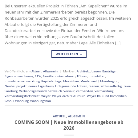
Bei unserem aktuellen Projekt in Föhren „Am Kapellchen“ wurde im
neuen Jahr mit den Zimmererarbeiten bereits begonnen. Die
Rohbauarbeiten wurden 2025 erfolgreich abgeschlossen. Im weiteren
Ablauf erfolgt die Fertigstellung der Zimmerer- und
Dachdeckerarbeiten sowie der Einbau der Fenster. Wir freuen uns
über einen weiterhin reibungslosen Baufortschritt der tollen
Wohnungen in einzigartiger, naturnaher Lage. Alle Einheiten […]
WEITERLESEN
→
Veröffentlicht am
Aktuell
,
Allgemein
|
Markiert
Architekt
,
bauen
,
Bauträger
,
Eigentumswohnung
,
ETW
,
Familienunternehmen
,
Föhren
,
Immobilien
,
Immobilienvermarktung
,
Kapitalanlage
,
Massivbau
,
Meulenwald
,
Moselregion
,
Neubauprojekt
,
neues Eigenheim
,
Ortsgemeinde Föhren
,
planen
,
schlüsselfertig
,
Trier-
Saarburg
,
Verbandsgemeinde Schweich
,
Verkauf
,
vermarkten
,
Vermarktung
,
Vermarktungsfortschritt
,
Weyer
,
Weyer Architekturbüro
,
Weyer Bau und Immobilien
GmbH
,
Wohnung
,
Wohnungsbau
AKTUELL
,
ALLGEMEIN
COMING SOON | Neue Immobilienangebote ab
2026