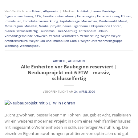
Veröffentlicht am
Aktuell
,
Allgemein
|
Markiert
Architekt
,
bauen
,
Bauträger
,
Eigentumswohnung
,
ETW
,
Familienunternehmen
,
Ferienregion
,
Ferienwohnung
,
Föhren
,
Immobilien
,
Immobilienvermarktung
,
Kapitalanlage
,
Massivbau
,
Meulenwald
,
Mosel
,
Moselregion
,
Moseltal
,
Neubauprojekt
,
neues Eigenheim
,
Ortsgemeinde Föhren
,
planen
,
schlüsselfertig
,
Tourismus
,
Trier-Saarburg
,
Trittenheim
,
Urlaub
,
Verbandsgemeinde Schweich
,
Verkauf
,
vermarkten
,
Vermarktung
,
Weyer
,
Weyer
Architekturbüro
,
Weyer Bau und Immobilien GmbH
,
Weyer Unternehmensgruppe
,
Wohnung
,
Wohnungsbau
AKTUELL
,
ALLGEMEIN
Alle Einheiten vor Baubeginn reserviert |
Neubauprojekt mit 6 ETW – massiv,
schlüsselfertig
VERÖFFENTLICHT AM
24. APRIL 2026
„Richtig wohnen, besser leben.“ In Föhren, Baugebiet Acht, realisieren
wir ein weiteres modernes Projekt in Form eines Mehrfamilienhauses
mit insgesamt 6 Wohneinheiten in schlüsselfertiger Ausführung. Die
einzelnen Eigentumswohnungen profitieren von optimalen und gut