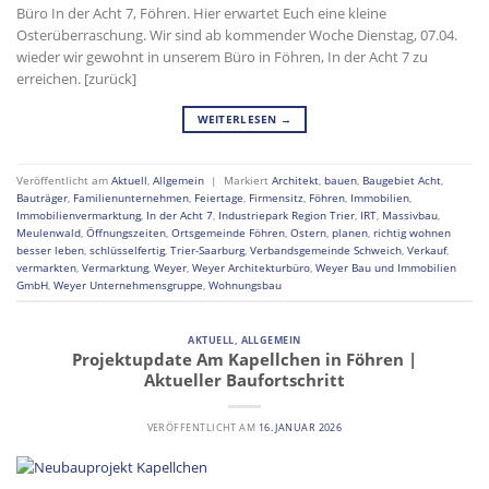
Büro In der Acht 7, Föhren. Hier erwartet Euch eine kleine
Osterüberraschung. Wir sind ab kommender Woche Dienstag, 07.04.
wieder wir gewohnt in unserem Büro in Föhren, In der Acht 7 zu
erreichen. [zurück]
WEITERLESEN
→
Veröffentlicht am
Aktuell
,
Allgemein
|
Markiert
Architekt
,
bauen
,
Baugebiet Acht
,
Bauträger
,
Familienunternehmen
,
Feiertage
,
Firmensitz
,
Föhren
,
Immobilien
,
Immobilienvermarktung
,
In der Acht 7
,
Industriepark Region Trier
,
IRT
,
Massivbau
,
Meulenwald
,
Öffnungszeiten
,
Ortsgemeinde Föhren
,
Ostern
,
planen
,
richtig wohnen
besser leben
,
schlüsselfertig
,
Trier-Saarburg
,
Verbandsgemeinde Schweich
,
Verkauf
,
vermarkten
,
Vermarktung
,
Weyer
,
Weyer Architekturbüro
,
Weyer Bau und Immobilien
GmbH
,
Weyer Unternehmensgruppe
,
Wohnungsbau
AKTUELL
,
ALLGEMEIN
Projektupdate Am Kapellchen in Föhren |
Aktueller Baufortschritt
VERÖFFENTLICHT AM
16. JANUAR 2026