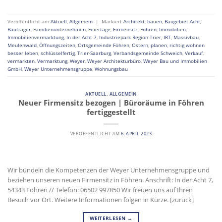
Veröffentlicht am
Aktuell
,
Allgemein
|
Markiert
Architekt
,
bauen
,
Baugebiet Acht
,
Bauträger
,
Familienunternehmen
,
Feiertage
,
Firmensitz
,
Föhren
,
Immobilien
,
Immobilienvermarktung
,
In der Acht 7
,
Industriepark Region Trier
,
IRT
,
Massivbau
,
Meulenwald
,
Öffnungszeiten
,
Ortsgemeinde Föhren
,
Ostern
,
planen
,
richtig wohnen
besser leben
,
schlüsselfertig
,
Trier-Saarburg
,
Verbandsgemeinde Schweich
,
Verkauf
,
vermarkten
,
Vermarktung
,
Weyer
,
Weyer Architekturbüro
,
Weyer Bau und Immobilien
GmbH
,
Weyer Unternehmensgruppe
,
Wohnungsbau
AKTUELL
,
ALLGEMEIN
Neuer Firmensitz bezogen | Büroräume in Föhren
fertiggestellt
VERÖFFENTLICHT AM
6. APRIL 2023
Wir bündeln die Kompetenzen der Weyer Unternehmensgruppe und
beziehen unseren neuen Firmensitz in Föhren. Anschrift: In der Acht 7,
54343 Föhren // Telefon: 06502 997850 Wir freuen uns auf Ihren
Besuch vor Ort. Weitere Informationen folgen in Kürze. [zurück]
WEITERLESEN
→