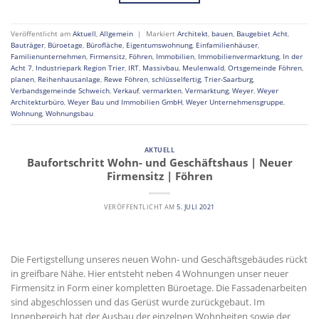
Veröffentlicht am
Aktuell
,
Allgemein
|
Markiert
Architekt
,
bauen
,
Baugebiet Acht
,
Bauträger
,
Büroetage
,
Bürofläche
,
Eigentumswohnung
,
Einfamilienhäuser
,
Familienunternehmen
,
Firmensitz
,
Föhren
,
Immobilien
,
Immobilienvermarktung
,
In der
Acht 7
,
Industriepark Region Trier
,
IRT
,
Massivbau
,
Meulenwald
,
Ortsgemeinde Föhren
,
planen
,
Reihenhausanlage
,
Rewe Föhren
,
schlüsselfertig
,
Trier-Saarburg
,
Verbandsgemeinde Schweich
,
Verkauf
,
vermarkten
,
Vermarktung
,
Weyer
,
Weyer
Architekturbüro
,
Weyer Bau und Immobilien GmbH
,
Weyer Unternehmensgruppe
,
Wohnung
,
Wohnungsbau
AKTUELL
Baufortschritt Wohn- und Geschäftshaus | Neuer
Firmensitz | Föhren
VERÖFFENTLICHT AM
5. JULI 2021
Die Fertigstellung unseres neuen Wohn- und Geschäftsgebäudes rückt
in greifbare Nähe. Hier entsteht neben 4 Wohnungen unser neuer
Firmensitz in Form einer kompletten Büroetage. Die Fassadenarbeiten
sind abgeschlossen und das Gerüst wurde zurückgebaut. Im
Innenbereich hat der Ausbau der einzelnen Wohnheiten sowie der