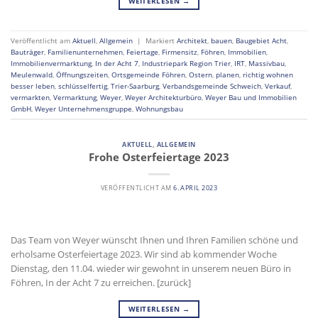
WEITERLESEN
→
Veröffentlicht am
Aktuell
,
Allgemein
|
Markiert
Architekt
,
bauen
,
Baugebiet Acht
,
Bauträger
,
Familienunternehmen
,
Feiertage
,
Firmensitz
,
Föhren
,
Immobilien
,
Immobilienvermarktung
,
In der Acht 7
,
Industriepark Region Trier
,
IRT
,
Massivbau
,
Meulenwald
,
Öffnungszeiten
,
Ortsgemeinde Föhren
,
Ostern
,
planen
,
richtig wohnen
besser leben
,
schlüsselfertig
,
Trier-Saarburg
,
Verbandsgemeinde Schweich
,
Verkauf
,
vermarkten
,
Vermarktung
,
Weyer
,
Weyer Architekturbüro
,
Weyer Bau und Immobilien
GmbH
,
Weyer Unternehmensgruppe
,
Wohnungsbau
AKTUELL
,
ALLGEMEIN
Frohe Osterfeiertage 2023
VERÖFFENTLICHT AM
6. APRIL 2023
Das Team von Weyer wünscht Ihnen und Ihren Familien schöne und
erholsame Osterfeiertage 2023. Wir sind ab kommender Woche
Dienstag, den 11.04. wieder wir gewohnt in unserem neuen Büro in
Föhren, In der Acht 7 zu erreichen. [zurück]
WEITERLESEN
→