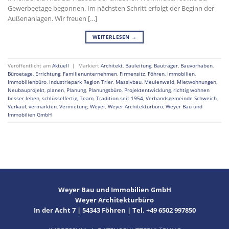
Gewerbeetage begonnen. Im nächsten Schritt erfolgt der Beginn der
Außenanlagen. Wir freuen […]
WEITERLESEN
→
Veröffentlicht am
Aktuell
|
Markiert
Architekt
,
Bauleitung
,
Bauträger
,
Bauvorhaben
,
Büroetage
,
Errichtung
,
Familienunternehmen
,
Firmensitz
,
Föhren
,
Immobilien
,
Immobilienbüro
,
Industriepark Region Trier
,
Massivbau
,
Meulenwald
,
Mietwohnungen
,
Neubauprojekt
,
planen
,
Planung
,
Planungsbüro
,
Projektentwicklung
,
richtig wohnen
besser leben
,
schlüsselfertig
,
Team
,
Tradition seit 1954
,
Verbandsgemeinde Schweich
,
Verkauf
,
vermarkten
,
Vermietung
,
Weyer
,
Weyer Architekturbüro
,
Weyer Bau und
Immobilien GmbH
Weyer Bau und Immobilien GmbH
Weyer Architekturbüro
In der Acht 7 | 54343 Föhren | Tel. +49 6502 997850