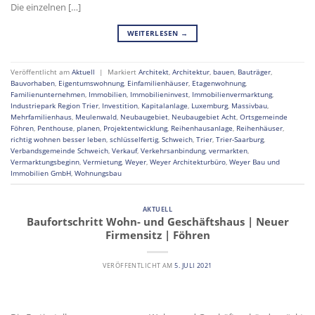
Die einzelnen […]
WEITERLESEN
→
Veröffentlicht am
Aktuell
|
Markiert
Architekt
,
Architektur
,
bauen
,
Bauträger
,
Bauvorhaben
,
Eigentumswohnung
,
Einfamilienhäuser
,
Etagenwohnung
,
Familienunternehmen
,
Immobilien
,
Immobilieninvest
,
Immobilienvermarktung
,
Industriepark Region Trier
,
Investition
,
Kapitalanlage
,
Luxemburg
,
Massivbau
,
Mehrfamilienhaus
,
Meulenwald
,
Neubaugebiet
,
Neubaugebiet Acht
,
Ortsgemeinde
Föhren
,
Penthouse
,
planen
,
Projektentwicklung
,
Reihenhausanlage
,
Reihenhäuser
,
richtig wohnen besser leben
,
schlüsselfertig
,
Schweich
,
Trier
,
Trier-Saarburg
,
Verbandsgemeinde Schweich
,
Verkauf
,
Verkehrsanbindung
,
vermarkten
,
Vermarktungsbeginn
,
Vermietung
,
Weyer
,
Weyer Architekturbüro
,
Weyer Bau und
Immobilien GmbH
,
Wohnungsbau
AKTUELL
Baufortschritt Wohn- und Geschäftshaus | Neuer
Firmensitz | Föhren
VERÖFFENTLICHT AM
5. JULI 2021