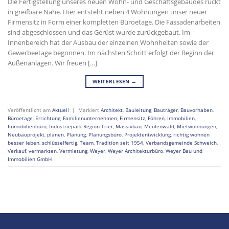
Die Fertigstellung unseres neuen Wohn- und Geschäftsgebäudes rückt
in greifbare Nähe. Hier entsteht neben 4 Wohnungen unser neuer
Firmensitz in Form einer kompletten Büroetage. Die Fassadenarbeiten
sind abgeschlossen und das Gerüst wurde zurückgebaut. Im
Innenbereich hat der Ausbau der einzelnen Wohnheiten sowie der
Gewerbeetage begonnen. Im nächsten Schritt erfolgt der Beginn der
Außenanlagen. Wir freuen […]
WEITERLESEN
→
Veröffentlicht am
Aktuell
|
Markiert
Architekt
,
Bauleitung
,
Bauträger
,
Bauvorhaben
,
Büroetage
,
Errichtung
,
Familienunternehmen
,
Firmensitz
,
Föhren
,
Immobilien
,
Immobilienbüro
,
Industriepark Region Trier
,
Massivbau
,
Meulenwald
,
Mietwohnungen
,
Neubauprojekt
,
planen
,
Planung
,
Planungsbüro
,
Projektentwicklung
,
richtig wohnen
besser leben
,
schlüsselfertig
,
Team
,
Tradition seit 1954
,
Verbandsgemeinde Schweich
,
Verkauf
,
vermarkten
,
Vermietung
,
Weyer
,
Weyer Architekturbüro
,
Weyer Bau und
Immobilien GmbH