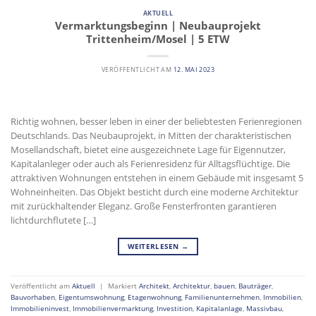
AKTUELL
Vermarktungsbeginn | Neubauprojekt
Trittenheim/Mosel | 5 ETW
VERÖFFENTLICHT AM
12. MAI 2023
Richtig wohnen, besser leben in einer der beliebtesten Ferienregionen
Deutschlands. Das Neubauprojekt, in Mitten der charakteristischen
Mosellandschaft, bietet eine ausgezeichnete Lage für Eigennutzer,
Kapitalanleger oder auch als Ferienresidenz für Alltagsflüchtige. Die
attraktiven Wohnungen entstehen in einem Gebäude mit insgesamt 5
Wohneinheiten. Das Objekt besticht durch eine moderne Architektur
mit zurückhaltender Eleganz. Große Fensterfronten garantieren
lichtdurchflutete […]
WEITERLESEN
→
Veröffentlicht am
Aktuell
|
Markiert
Architekt
,
Architektur
,
bauen
,
Bauträger
,
Bauvorhaben
,
Eigentumswohnung
,
Etagenwohnung
,
Familienunternehmen
,
Immobilien
,
Immobilieninvest
,
Immobilienvermarktung
,
Investition
,
Kapitalanlage
,
Massivbau
,