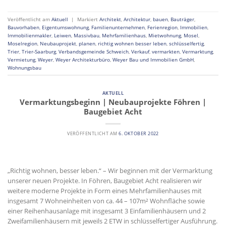
Veröffentlicht am
Aktuell
|
Markiert
Architekt
,
Architektur
,
bauen
,
Bauträger
,
Bauvorhaben
,
Eigentumswohnung
,
Familienunternehmen
,
Ferienregion
,
Immobilien
,
Immobilienmakler
,
Leiwen
,
Massivbau
,
Mehrfamilienhaus
,
Mietwohnung
,
Mosel
,
Moselregion
,
Neubauprojekt
,
planen
,
richtig wohnen besser leben
,
schlüsselfertig
,
Trier
,
Trier-Saarburg
,
Verbandsgemeinde Schweich
,
Verkauf
,
vermarkten
,
Vermarktung
,
Vermietung
,
Weyer
,
Weyer Architekturbüro
,
Weyer Bau und Immobilien GmbH
,
Wohnungsbau
AKTUELL
Vermarktungsbeginn | Neubauprojekte Föhren |
Baugebiet Acht
VERÖFFENTLICHT AM
6. OKTOBER 2022
„Richtig wohnen, besser leben.“ – Wir beginnen mit der Vermarktung
unserer neuen Projekte. In Föhren, Baugebiet Acht realisieren wir
weitere moderne Projekte in Form eines Mehrfamilienhauses mit
insgesamt 7 Wohneinheiten von ca. 44 – 107m² Wohnfläche sowie
einer Reihenhausanlage mit insgesamt 3 Einfamilienhäusern und 2
Zweifamilienhäusern mit jeweils 2 ETW in schlüsselfertiger Ausführung.