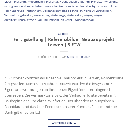
Mosel
,
Moselort
,
Moselregion
,
Moseltal
,
Neubaugebiet
,
planen
,
Projektentwicklung
,
richtig wohnen besser leben
,
Römische Weinstraße
,
schlüsselfertig
,
Schweich
,
Trier
,
Trier-Saarburg
,
Trittenheim
,
Verbandsgemeinde Schweich
,
Verkauf
,
vermarkten
,
Vermarktungsbeginn
,
Vermietung
,
Weinberge
,
Weinregion
,
Weyer
,
Weyer
Architekturbüro
,
Weyer Bau und Immobilien GmbH
,
Wohnungsbau
AKTUELL
Fertigstellung | Referenzbilder Neubauprojekt
Leiwen | 5 ETW
VERÖFFENTLICHT AM
6. OKTOBER 2022
Zu Oktober konnten wir unser Neubauprojekt in Leiwen, Römerstraße
fertigstellen. Nach ca. 1,5 Jahren Bauzeit wurden die insgesamt 5
Eigentumswohnungen an ihre neuen Eigentümer termingerecht
übergeben. Die Vermarktung bzw. der Verkauf erfolgte bereits mit
Baubeginn des Projektes. Wir freuen uns über den reibungslosen
Bauablauf und das tolle Feedback unserer Kunden. Ein besonderer
Dank gilt unseren […]
WEITERLESEN
→