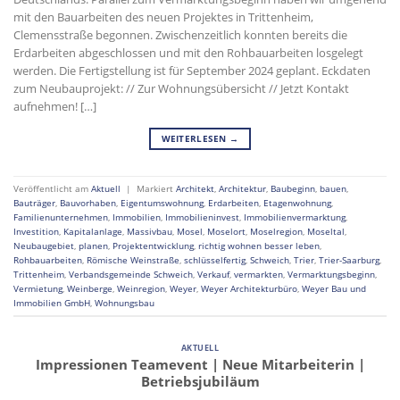
mit den Bauarbeiten des neuen Projektes in Trittenheim,
Clemensstraße begonnen. Zwischenzeitlich konnten bereits die
Erdarbeiten abgeschlossen und mit den Rohbauarbeiten losgelegt
werden. Die Fertigstellung ist für September 2024 geplant. Eckdaten
zum Neubauprojekt: // Zur Wohnungsübersicht // Jetzt Kontakt
aufnehmen! […]
WEITERLESEN
→
Veröffentlicht am
Aktuell
|
Markiert
Architekt
,
Architektur
,
Baubeginn
,
bauen
,
Bauträger
,
Bauvorhaben
,
Eigentumswohnung
,
Erdarbeiten
,
Etagenwohnung
,
Familienunternehmen
,
Immobilien
,
Immobilieninvest
,
Immobilienvermarktung
,
Investition
,
Kapitalanlage
,
Massivbau
,
Mosel
,
Moselort
,
Moselregion
,
Moseltal
,
Neubaugebiet
,
planen
,
Projektentwicklung
,
richtig wohnen besser leben
,
Rohbauarbeiten
,
Römische Weinstraße
,
schlüsselfertig
,
Schweich
,
Trier
,
Trier-Saarburg
,
Trittenheim
,
Verbandsgemeinde Schweich
,
Verkauf
,
vermarkten
,
Vermarktungsbeginn
,
Vermietung
,
Weinberge
,
Weinregion
,
Weyer
,
Weyer Architekturbüro
,
Weyer Bau und
Immobilien GmbH
,
Wohnungsbau
AKTUELL
Impressionen Teamevent | Neue Mitarbeiterin |
Betriebsjubiläum