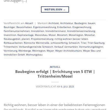
und zügigen […]
WEITERLESEN
→
Veröffentlicht am
Aktuell
|
Markiert
Architekt
,
Architektur
,
Baubeginn
,
bauen
,
Bauträger
,
Bauvorhaben
,
Eigentumswohnung
,
Erdarbeiten
,
Etagenwohnung
,
Familienunternehmen
,
Immobilien
,
Immobilieninvest
,
Immobilienvermarktung
,
Investition
,
Kapitalanlage
,
Massivbau
,
Mosel
,
Moselort
,
Moselregion
,
Moseltal
,
Neubaugebiet
,
planen
,
Projektentwicklung
,
richtig wohnen besser leben
,
Rohbauarbeiten
,
Römische Weinstraße
,
schlüsselfertig
,
Schweich
,
Trier
,
Trier-Saarburg
,
Trittenheim
,
Verbandsgemeinde Schweich
,
Verkauf
,
vermarkten
,
Vermarktungsbeginn
,
Vermietung
,
Weinberge
,
Weinregion
,
Weyer
,
Weyer Architekturbüro
,
Weyer Bau und
Immobilien GmbH
,
Wohnungsbau
AKTUELL
Baubeginn erfolgt | Errichtung von 5 ETW |
Trittenheim/Mosel
VERÖFFENTLICHT AM
6. JULI 2023
Richtig wohnen, besser leben in einer der beliebtesten Ferienregionen
Deutschlands. Parallel zum Vermarktungsbeginn haben wir umgehend