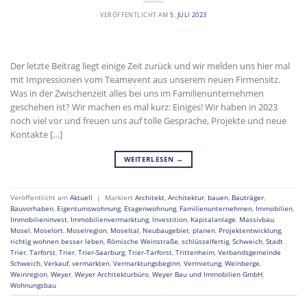
VERÖFFENTLICHT AM
5. JULI 2023
Der letzte Beitrag liegt einige Zeit zurück und wir melden uns hier mal
mit Impressionen vom Teamevent aus unserem neuen Firmensitz.
Was in der Zwischenzeit alles bei uns im Familienunternehmen
geschehen ist? Wir machen es mal kurz: Einiges! Wir haben in 2023
noch viel vor und freuen uns auf tolle Gespräche, Projekte und neue
Kontakte […]
WEITERLESEN
→
Veröffentlicht am
Aktuell
|
Markiert
Architekt
,
Architektur
,
bauen
,
Bauträger
,
Bauvorhaben
,
Eigentumswohnung
,
Etagenwohnung
,
Familienunternehmen
,
Immobilien
,
Immobilieninvest
,
Immobilienvermarktung
,
Investition
,
Kapitalanlage
,
Massivbau
,
Mosel
,
Moselort
,
Moselregion
,
Moseltal
,
Neubaugebiet
,
planen
,
Projektentwicklung
,
richtig wohnen besser leben
,
Römische Weinstraße
,
schlüsselfertig
,
Schweich
,
Stadt
Trier
,
Tarforst
,
Trier
,
Trier-Saarburg
,
Trier-Tarforst
,
Trittenheim
,
Verbandsgemeinde
Schweich
,
Verkauf
,
vermarkten
,
Vermarktungsbeginn
,
Vermietung
,
Weinberge
,
Weinregion
,
Weyer
,
Weyer Architekturbüro
,
Weyer Bau und Immobilien GmbH
,
Wohnungsbau