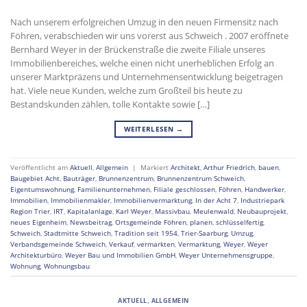
Nach unserem erfolgreichen Umzug in den neuen Firmensitz nach
Föhren, verabschieden wir uns vorerst aus Schweich . 2007 eröffnete
Bernhard Weyer in der Brückenstraße die zweite Filiale unseres
Immobilienbereiches, welche einen nicht unerheblichen Erfolg an
unserer Marktpräzens und Unternehmensentwicklung beigetragen
hat. Viele neue Kunden, welche zum Großteil bis heute zu
Bestandskunden zählen, tolle Kontakte sowie […]
WEITERLESEN
→
Veröffentlicht am
Aktuell
,
Allgemein
|
Markiert
Architekt
,
Arthur Friedrich
,
bauen
,
Baugebiet Acht
,
Bauträger
,
Brunnenzentrum
,
Brunnenzentrum Schweich
,
Eigentumswohnung
,
Familienunternehmen
,
Filiale geschlossen
,
Föhren
,
Handwerker
,
Immobilien
,
Immobilienmakler
,
Immobilienvermarktung
,
In der Acht 7
,
Industriepark
Region Trier
,
IRT
,
Kapitalanlage
,
Karl Weyer
,
Massivbau
,
Meulenwald
,
Neubauprojekt
,
neues Eigenheim
,
Newsbeitrag
,
Ortsgemeinde Föhren
,
planen
,
schlüsselfertig
,
Schweich
,
Stadtmitte Schweich
,
Tradition seit 1954
,
Trier-Saarburg
,
Umzug
,
Verbandsgemeinde Schweich
,
Verkauf
,
vermarkten
,
Vermarktung
,
Weyer
,
Weyer
Architekturbüro
,
Weyer Bau und Immobilien GmbH
,
Weyer Unternehmensgruppe
,
Wohnung
,
Wohnungsbau
AKTUELL
,
ALLGEMEIN