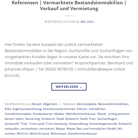
Referenzen | Vermarktete Bestandsimmobilien |
Verkauf und Vermietung
VERÖFFENTLICHT AM
12. MAI 2023
Hier finden Sie eine Auswahl der zuletzt vermarkteten
Bestandsimmobilien in der Region. Suchprofile und Suchanfragen von
vorgemerkten Kunden liegen in unserer Kartei vor. Sie möchten Ihre
Immobilie verkaufen oder vermieten? Ansprechpartner: Bernhard und
Johannes Weyer | Tel. 06502 99785-05 | immobilien@weyer.online
[zurück]
WEITERLESEN
→
Veröffentlicht am
Aktuell
,
Allgemein
|
Markiert
Abrissobjekte
,
Bestandsimmobilien
,
Eifel
,
Eigentumswohnung
,
Familienunternehmen
,
Föhren
,
Immobilien
,
Immobilienmakler
,
Kundenkartei
,
Makler
,
Mehrfamilienhäuser
,
Mosel
,
richtig wohnen
besser leben
,
Sanierung
,
Schweich
,
Stadt Schweich
,
Stadt Trier
,
Suchanfragen
,
Suchprofil
,
Trier
,
Trier-Land
,
Trier-Saarburg
,
Umwandlung
,
Verbandsgemeinde Schweich
,
verkaufen
,
vermarkten
,
vermieten
,
Weyer
,
Weyer Bau und Immobilien GmbH
,
Wir
suchen
,
Wittlich
,
Wittlich-Land
,
Wohnraum
,
Zweifamilienhäuser