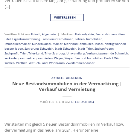
Vertrauen Sie auf unsere langjährige Erfahrung und profitieren Sie von
[…]
WEITERLESEN
→
Veröffentlicht am
Aktuell
,
Allgemein
|
Markiert
Abrissobjekte
,
Bestandsimmobilien
,
Eifel
,
Eigentumswohnung
,
Familienunternehmen
,
Föhren
,
Immobilien
,
Immobilienmakler
,
Kundenkartei
,
Makler
,
Mehrfamilienhäuser
,
Mosel
,
richtig wohnen
besser leben
,
Sanierung
,
Schweich
,
Stadt Schweich
,
Stadt Trier
,
Suchanfragen
,
Suchprofil
,
Trier
,
Trier-Land
,
Trier-Saarburg
,
Umwandlung
,
Verbandsgemeinde Schweich
,
verkaufen
,
vermarkten
,
vermieten
,
Weyer
,
Weyer Bau und Immobilien GmbH
,
Wir
suchen
,
Wittlich
,
Wittlich-Land
,
Wohnraum
,
Zweifamilienhäuser
AKTUELL
,
ALLGEMEIN
Neue Bestandsimmobilien in der Vermarktung |
Verkauf und Vermietung
VERÖFFENTLICHT AM
1. FEBRUAR 2024
Wir starten mit gleich 5 neuen Bestandsimmobilien im Verkauf bzw.
der Vermietung in das neue Jahr 2024. Hierunter eine