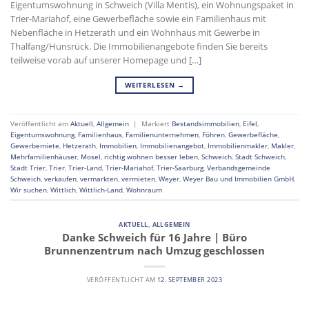
Eigentumswohnung in Schweich (Villa Mentis), ein Wohnungspaket in
Trier-Mariahof, eine Gewerbefläche sowie ein Familienhaus mit
Nebenfläche in Hetzerath und ein Wohnhaus mit Gewerbe in
Thalfang/Hunsrück. Die Immobilienangebote finden Sie bereits
teilweise vorab auf unserer Homepage und […]
WEITERLESEN
→
Veröffentlicht am
Aktuell
,
Allgemein
|
Markiert
Bestandsimmobilien
,
Eifel
,
Eigentumswohnung
,
Familienhaus
,
Familienunternehmen
,
Föhren
,
Gewerbefläche
,
Gewerbemiete
,
Hetzerath
,
Immobilien
,
Immobilienangebot
,
Immobilienmakler
,
Makler
,
Mehrfamilienhäuser
,
Mosel
,
richtig wohnen besser leben
,
Schweich
,
Stadt Schweich
,
Stadt Trier
,
Trier
,
Trier-Land
,
Trier-Mariahof
,
Trier-Saarburg
,
Verbandsgemeinde
Schweich
,
verkaufen
,
vermarkten
,
vermieten
,
Weyer
,
Weyer Bau und Immobilien GmbH
,
Wir suchen
,
Wittlich
,
Wittlich-Land
,
Wohnraum
AKTUELL
,
ALLGEMEIN
Danke Schweich für 16 Jahre | Büro
Brunnenzentrum nach Umzug geschlossen
VERÖFFENTLICHT AM
12. SEPTEMBER 2023