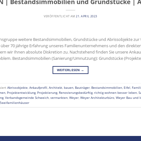
 | Bestandsimmobilien und Grundstücke | A
VERÖFFENTLICHT AM
21. APRIL 2023
nsgruppe weitere Bestandsimmobilien, Grundstücke und Abrissobjekte zu
ie über 70 jährige Erfahrung unseres Familienunternehmens und den direkte
hern wir Ihnen absolute Diskretion zu. Nachstehend finden Sie unsere Ankauf
oblem. Bestandsimmobilien (Sanierung/Umnutzung): Grundstücke (Projekten
WEITERLESEN
→
kiert
Abrissobjekte
,
Ankaufprofil
,
Architekt
,
bauen
,
Bauträger
,
Bestandsimmobilien
,
Eifel
,
Famil
anen
,
Projektentwicklung
,
Projektierung
,
Renovierungsbedürftig
,
richtig wohnen besser leben
,
S
ng
,
Verbandsgemeinde Schweich
,
vermarkten
,
Weyer
,
Weyer Architekturbüro
,
Weyer Bau und 
Zweifamilienhäuser