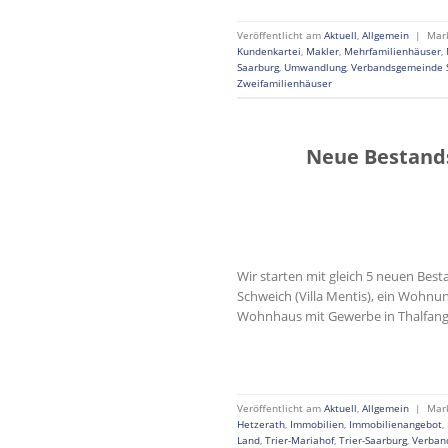
Veröffentlicht am
Aktuell
,
Allgemein
|
Mar
Kundenkartei
,
Makler
,
Mehrfamilienhäuser
,
Saarburg
,
Umwandlung
,
Verbandsgemeinde 
Zweifamilienhäuser
Neue Bestand
Wir starten mit gleich 5 neuen Bes
Schweich (Villa Mentis), ein Wohnu
Wohnhaus mit Gewerbe in Thalfang/
Veröffentlicht am
Aktuell
,
Allgemein
|
Mar
Hetzerath
,
Immobilien
,
Immobilienangebot
,
Land
,
Trier-Mariahof
,
Trier-Saarburg
,
Verban