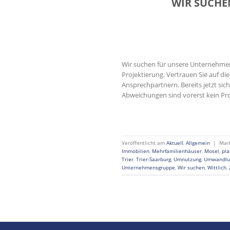
WIR SUCHEN
Wir suchen für unsere Unternehme
Projektierung. Vertrauen Sie auf d
Ansprechpartnern. Bereits jetzt sic
Abweichungen sind vorerst kein Pr
Veröffentlicht am
Aktuell
,
Allgemein
|
Mar
Immobilien
,
Mehrfamilienhäuser
,
Mosel
,
pl
Trier
,
Trier-Saarburg
,
Umnutzung
,
Umwandlu
Unternehmensgruppe
,
Wir suchen
,
Wittlich
,