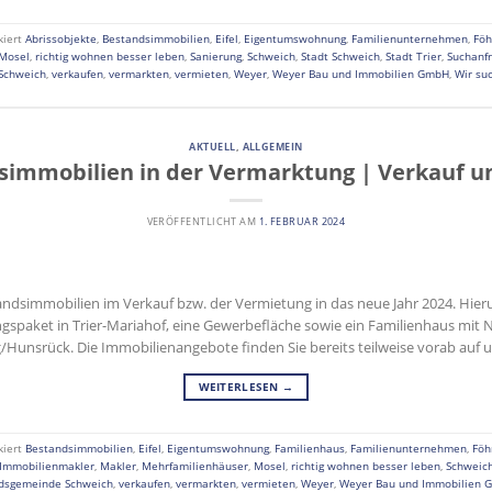
kiert
Abrissobjekte
,
Bestandsimmobilien
,
Eifel
,
Eigentumswohnung
,
Familienunternehmen
,
Föh
Mosel
,
richtig wohnen besser leben
,
Sanierung
,
Schweich
,
Stadt Schweich
,
Stadt Trier
,
Suchanf
Schweich
,
verkaufen
,
vermarkten
,
vermieten
,
Weyer
,
Weyer Bau und Immobilien GmbH
,
Wir su
AKTUELL
,
ALLGEMEIN
simmobilien in der Vermarktung | Verkauf u
VERÖFFENTLICHT AM
1. FEBRUAR 2024
tandsimmobilien im Verkauf bzw. der Vermietung in das neue Jahr 2024. Hi
ngspaket in Trier-Mariahof, eine Gewerbefläche sowie ein Familienhaus mit 
Hunsrück. Die Immobilienangebote finden Sie bereits teilweise vorab auf
WEITERLESEN
→
kiert
Bestandsimmobilien
,
Eifel
,
Eigentumswohnung
,
Familienhaus
,
Familienunternehmen
,
Föh
Immobilienmakler
,
Makler
,
Mehrfamilienhäuser
,
Mosel
,
richtig wohnen besser leben
,
Schweic
dsgemeinde Schweich
,
verkaufen
,
vermarkten
,
vermieten
,
Weyer
,
Weyer Bau und Immobilien 