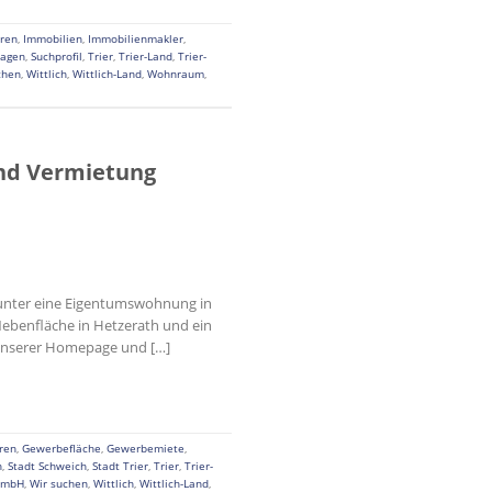
ren
,
Immobilien
,
Immobilienmakler
,
ragen
,
Suchprofil
,
Trier
,
Trier-Land
,
Trier-
chen
,
Wittlich
,
Wittlich-Land
,
Wohnraum
,
nd Vermietung
erunter eine Eigentumswohnung in
Nebenfläche in Hetzerath und ein
 unserer Homepage und […]
ren
,
Gewerbefläche
,
Gewerbemiete
,
h
,
Stadt Schweich
,
Stadt Trier
,
Trier
,
Trier-
GmbH
,
Wir suchen
,
Wittlich
,
Wittlich-Land
,