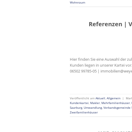
Wohnraum
Referenzen | 
Hier finden Sie eine Auswahl der z
Kunden liegen in unserer Kartei vo
06502 99785-05 | immobilien@weyer
Veröffentlicht am
Aktuell
,
Allgemein
|
Mar
Kundenkartei
,
Makler
,
Mehrfamilienhäuser
,
Saarburg
,
Umwandlung
,
Verbandsgemeinde 
Zweifamilienhäuser