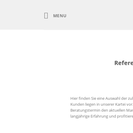
Skip
to
content
MENU
Refer
Hier finden Sie eine Auswahl der z
Kunden liegen in unserer Kartei vo
Beratungstermin den aktuellen Mar
langjährige Erfahrung und profitier