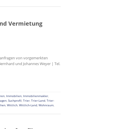
und Vermietung
chanfragen von vorgemerkten
Bernhard und Johannes Weyer | Tel.
ren
,
Immobilien
,
Immobilienmakler
,
ragen
,
Suchprofil
,
Trier
,
Trier-Land
,
Trier-
chen
,
Wittlich
,
Wittlich-Land
,
Wohnraum
,