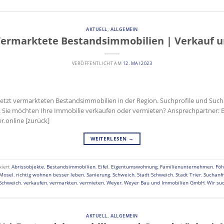
AKTUELL
,
ALLGEMEIN
Vermarktete Bestandsimmobilien | Verkauf 
VERÖFFENTLICHT AM
12. MAI 2023
uletzt vermarkteten Bestandsimmobilien in der Region. Suchprofile und Su
r. Sie möchten Ihre Immobilie verkaufen oder vermieten? Ansprechpartner: 
.online [zurück]
WEITERLESEN
→
kiert
Abrissobjekte
,
Bestandsimmobilien
,
Eifel
,
Eigentumswohnung
,
Familienunternehmen
,
Föh
Mosel
,
richtig wohnen besser leben
,
Sanierung
,
Schweich
,
Stadt Schweich
,
Stadt Trier
,
Suchanf
Schweich
,
verkaufen
,
vermarkten
,
vermieten
,
Weyer
,
Weyer Bau und Immobilien GmbH
,
Wir su
AKTUELL
,
ALLGEMEIN