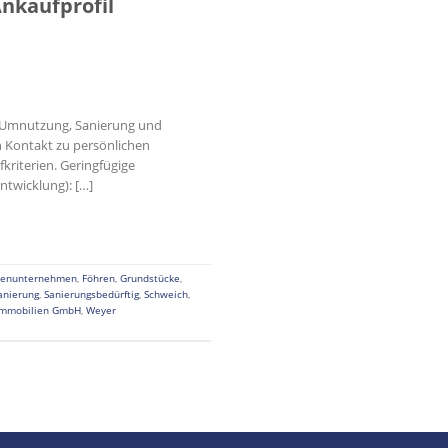
nkaufprofil
r Umnutzung, Sanierung und
n Kontakt zu persönlichen
kriterien. Geringfügige
twicklung): […]
ienunternehmen
,
Föhren
,
Grundstücke
,
anierung
,
Sanierungsbedürftig
,
Schweich
,
Immobilien GmbH
,
Weyer