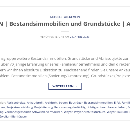
AKTUELL
,
ALLGEMEIN
 | Bestandsimmobilien und Grundstücke | A
VERÖFFENTLICHT AM
21. APRIL 2023
nsgruppe weitere Bestandsimmobilien, Grundstücke und Abrissobjekte zu
ie über 70 jährige Erfahrung unseres Familienunternehmens und den direkte
hern wir Ihnen absolute Diskretion zu. Nachstehend finden Sie unsere Ankauf
oblem. Bestandsimmobilien (Sanierung/Umnutzung): Grundstücke (Projekten
WEITERLESEN
→
kiert
Abrissobjekte
,
Ankaufprofil
,
Architekt
,
bauen
,
Bauträger
,
Bestandsimmobilien
,
Eifel
,
Famil
anen
,
Projektentwicklung
,
Projektierung
,
Renovierungsbedürftig
,
richtig wohnen besser leben
,
S
ng
,
Verbandsgemeinde Schweich
,
vermarkten
,
Weyer
,
Weyer Architekturbüro
,
Weyer Bau und 
Zweifamilienhäuser