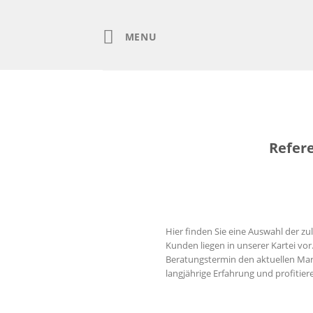
Skip
to
content
MENU
Refer
Hier finden Sie eine Auswahl der z
Kunden liegen in unserer Kartei vo
Beratungstermin den aktuellen Mar
langjährige Erfahrung und profitier