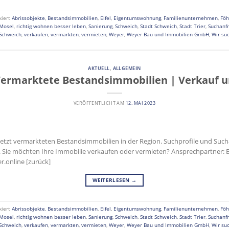
kiert
Abrissobjekte
,
Bestandsimmobilien
,
Eifel
,
Eigentumswohnung
,
Familienunternehmen
,
Föh
Mosel
,
richtig wohnen besser leben
,
Sanierung
,
Schweich
,
Stadt Schweich
,
Stadt Trier
,
Suchanf
Schweich
,
verkaufen
,
vermarkten
,
vermieten
,
Weyer
,
Weyer Bau und Immobilien GmbH
,
Wir su
AKTUELL
,
ALLGEMEIN
Vermarktete Bestandsimmobilien | Verkauf 
VERÖFFENTLICHT AM
12. MAI 2023
uletzt vermarkteten Bestandsimmobilien in der Region. Suchprofile und Su
r. Sie möchten Ihre Immobilie verkaufen oder vermieten? Ansprechpartner: 
.online [zurück]
WEITERLESEN
→
kiert
Abrissobjekte
,
Bestandsimmobilien
,
Eifel
,
Eigentumswohnung
,
Familienunternehmen
,
Föh
Mosel
,
richtig wohnen besser leben
,
Sanierung
,
Schweich
,
Stadt Schweich
,
Stadt Trier
,
Suchanf
Schweich
,
verkaufen
,
vermarkten
,
vermieten
,
Weyer
,
Weyer Bau und Immobilien GmbH
,
Wir su