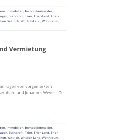
ren
,
Immobilien
,
Immobilienmakler
,
ragen
,
Suchprofil
,
Trier
,
Trier-Land
,
Trier-
chen
,
Wittlich
,
Wittlich-Land
,
Wohnraum
,
und Vermietung
chanfragen von vorgemerkten
Bernhard und Johannes Weyer | Tel.
ren
,
Immobilien
,
Immobilienmakler
,
ragen
,
Suchprofil
,
Trier
,
Trier-Land
,
Trier-
chen
,
Wittlich
,
Wittlich-Land
,
Wohnraum
,