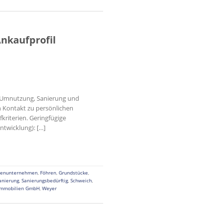
nkaufprofil
r Umnutzung, Sanierung und
n Kontakt zu persönlichen
kriterien. Geringfügige
twicklung): […]
ienunternehmen
,
Föhren
,
Grundstücke
,
anierung
,
Sanierungsbedürftig
,
Schweich
,
Immobilien GmbH
,
Weyer