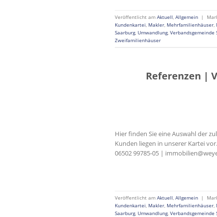
Veröffentlicht am
Aktuell
,
Allgemein
|
Mar
Kundenkartei
,
Makler
,
Mehrfamilienhäuser
,
Saarburg
,
Umwandlung
,
Verbandsgemeinde 
Zweifamilienhäuser
Referenzen | 
Hier finden Sie eine Auswahl der z
Kunden liegen in unserer Kartei vo
06502 99785-05 | immobilien@weyer
Veröffentlicht am
Aktuell
,
Allgemein
|
Mar
Kundenkartei
,
Makler
,
Mehrfamilienhäuser
,
Saarburg
,
Umwandlung
,
Verbandsgemeinde 