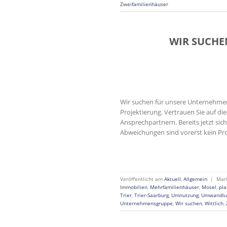
Zweifamilienhäuser
WIR SUCHEN
Wir suchen für unsere Unternehme
Projektierung. Vertrauen Sie auf d
Ansprechpartnern. Bereits jetzt sic
Abweichungen sind vorerst kein Pr
Veröffentlicht am
Aktuell
,
Allgemein
|
Mar
Immobilien
,
Mehrfamilienhäuser
,
Mosel
,
pl
Trier
,
Trier-Saarburg
,
Umnutzung
,
Umwandlu
Unternehmensgruppe
,
Wir suchen
,
Wittlich
,