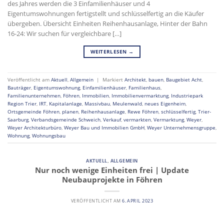
des Jahres werden die 3 Einfamilienhäuser und 4
Eigentumswohnungen fertigstellt und schlüsselfertig an die Käufer
übergeben. Übersicht Einheiten Reihenhausanlage, Hinter der Bahn
16-24: Wir suchen für vergleichbare […]
WEITERLESEN
→
Veröffentlicht am
Aktuell
,
Allgemein
|
Markiert
Architekt
,
bauen
,
Baugebiet Acht
,
Bauträger
,
Eigentumswohnung
,
Einfamilienhäuser
,
Familienhaus
,
Familienunternehmen
,
Föhren
,
Immobilien
,
Immobilienvermarktung
,
Industriepark
Region Trier
,
IRT
,
Kapitalanlage
,
Massivbau
,
Meulenwald
,
neues Eigenheim
,
Ortsgemeinde Föhren
,
planen
,
Reihenhausanlage
,
Rewe Föhren
,
schlüsselfertig
,
Trier-
Saarburg
,
Verbandsgemeinde Schweich
,
Verkauf
,
vermarkten
,
Vermarktung
,
Weyer
,
Weyer Architekturbüro
,
Weyer Bau und Immobilien GmbH
,
Weyer Unternehmensgruppe
,
Wohnung
,
Wohnungsbau
AKTUELL
,
ALLGEMEIN
Nur noch wenige Einheiten frei | Update
Neubauprojekte in Föhren
VERÖFFENTLICHT AM
6. APRIL 2023