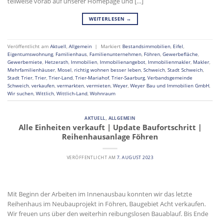
teilweise vorab auf unserer Homepage und […]
WEITERLESEN
→
Veröffentlicht am
Aktuell
,
Allgemein
|
Markiert
Bestandsimmobilien
,
Eifel
,
Eigentumswohnung
,
Familienhaus
,
Familienunternehmen
,
Föhren
,
Gewerbefläche
,
Gewerbemiete
,
Hetzerath
,
Immobilien
,
Immobilienangebot
,
Immobilienmakler
,
Makler
,
Mehrfamilienhäuser
,
Mosel
,
richtig wohnen besser leben
,
Schweich
,
Stadt Schweich
,
Stadt Trier
,
Trier
,
Trier-Land
,
Trier-Mariahof
,
Trier-Saarburg
,
Verbandsgemeinde
Schweich
,
verkaufen
,
vermarkten
,
vermieten
,
Weyer
,
Weyer Bau und Immobilien GmbH
,
Wir suchen
,
Wittlich
,
Wittlich-Land
,
Wohnraum
AKTUELL
,
ALLGEMEIN
Alle Einheiten verkauft | Update Baufortschritt |
Reihenhausanlage Föhren
VERÖFFENTLICHT AM
7. AUGUST 2023
Mit Beginn der Arbeiten im Innenausbau konnten wir das letzte
Reihenhaus im Neubauprojekt in Föhren, Baugebiet Acht verkaufen.
Wir freuen uns über den weiterhin reibungslosen Bauablauf. Bis Ende