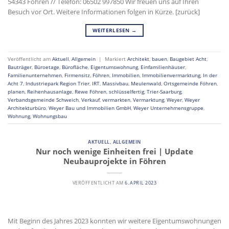
54343 Föhren // Telefon: 06502 997850 Wir freuen uns auf Ihren
Besuch vor Ort. Weitere Informationen folgen in Kürze. [zurück]
WEITERLESEN
→
Veröffentlicht am
Aktuell
,
Allgemein
|
Markiert
Architekt
,
bauen
,
Baugebiet Acht
,
Bauträger
,
Büroetage
,
Bürofläche
,
Eigentumswohnung
,
Einfamilienhäuser
,
Familienunternehmen
,
Firmensitz
,
Föhren
,
Immobilien
,
Immobilienvermarktung
,
In der
Acht 7
,
Industriepark Region Trier
,
IRT
,
Massivbau
,
Meulenwald
,
Ortsgemeinde Föhren
,
planen
,
Reihenhausanlage
,
Rewe Föhren
,
schlüsselfertig
,
Trier-Saarburg
,
Verbandsgemeinde Schweich
,
Verkauf
,
vermarkten
,
Vermarktung
,
Weyer
,
Weyer
Architekturbüro
,
Weyer Bau und Immobilien GmbH
,
Weyer Unternehmensgruppe
,
Wohnung
,
Wohnungsbau
AKTUELL
,
ALLGEMEIN
Nur noch wenige Einheiten frei | Update
Neubauprojekte in Föhren
VERÖFFENTLICHT AM
6. APRIL 2023
Mit Beginn des Jahres 2023 konnten wir weitere Eigentumswohnungen