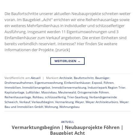
Die Baufortschritte unserer aktuellen Neubauprojekte schreiten weiter
voran. Im Baugebiet „Acht“ errichten wir eine Reihenhausanlage sowie
ein weiteres Mehrfamilienhaus in individueller und schlüsselfertiger
Ausführung. Insgesamt werden 11 Eigentumswohnungen und 3
Einfamilienhäuser zum Verkauf angeboten. Die ersten Einheiten sind
bereits verbindlich reserviert. Interesse? Hier finden Sie weitere
Informationen der Projekte. [zurück]
WEITERLESEN
→
Veröffentlicht am
Aktuell
|
Markiert
Architekt
,
Baufortschritt
,
Bauträger
,
Drohnenaufnahmen
,
Eigentumswohnung
,
Einfamilienhäuser
,
Exposé
,
Föhren
,
Immobilien
,
Immobilienangebot
,
Immobilienvermarktung
,
Industriepark Region Trier
,
Kapitalanlage
,
Luftbilder
,
Massivbau
,
Meulenwald
,
Ortsgemeinde Föhren
,
Reihenhausanlage
,
Rohbau
,
schlüsselfertig
,
Trier-Saarburg
,
Verbandsgemeinde
Schweich
,
Verkauf
,
Verkaufsbeginn
,
Vermarktung
,
Weyer
,
Weyer Architekturbüro
,
Weyer
Bau und Immobilien GmbH
,
Wohnung
,
Wohnungsbau
AKTUELL
Vermarktungsbeginn | Neubauprojekte Föhren |
Baugebiet Acht