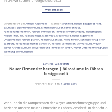
16-24: Wir suchen für vergleichbare […]
WEITERLESEN
→
Veröffentlicht am
Aktuell
,
Allgemein
|
Markiert
Architekt
,
bauen
,
Baugebiet Acht
,
Bauträger
,
Eigentumswohnung
,
Einfamilienhäuser
,
Familienhaus
,
Familienunternehmen
,
Föhren
,
Immobilien
,
Immobilienvermarktung
,
Industriepark
Region Trier
,
IRT
,
Kapitalanlage
,
Massivbau
,
Meulenwald
,
neues Eigenheim
,
Ortsgemeinde Föhren
,
planen
,
Reihenhausanlage
,
Rewe Föhren
,
schlüsselfertig
,
Trier-
Saarburg
,
Verbandsgemeinde Schweich
,
Verkauf
,
vermarkten
,
Vermarktung
,
Weyer
,
Weyer Architekturbüro
,
Weyer Bau und Immobilien GmbH
,
Weyer Unternehmensgruppe
,
Wohnung
,
Wohnungsbau
AKTUELL
,
ALLGEMEIN
Neuer Firmensitz bezogen | Büroräume in Föhren
fertiggestellt
VERÖFFENTLICHT AM
6. APRIL 2023
Wir bündeln die Kompetenzen der Weyer Unternehmensgruppe und
beziehen unseren neuen Firmensitz in Föhren. Anschrift: In der Acht 7,