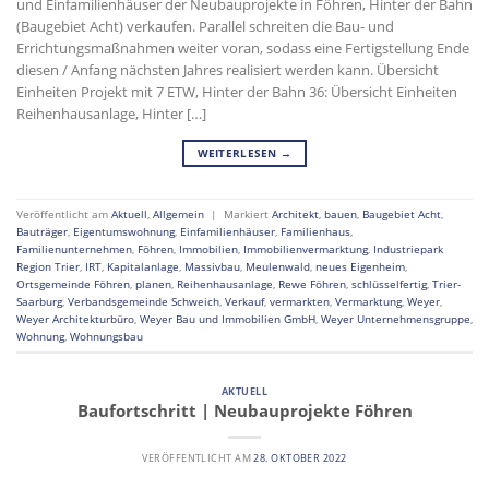
und Einfamilienhäuser der Neubauprojekte in Föhren, Hinter der Bahn
(Baugebiet Acht) verkaufen. Parallel schreiten die Bau- und
Errichtungsmaßnahmen weiter voran, sodass eine Fertigstellung Ende
diesen / Anfang nächsten Jahres realisiert werden kann. Übersicht
Einheiten Projekt mit 7 ETW, Hinter der Bahn 36: Übersicht Einheiten
Reihenhausanlage, Hinter […]
WEITERLESEN
→
Veröffentlicht am
Aktuell
,
Allgemein
|
Markiert
Architekt
,
bauen
,
Baugebiet Acht
,
Bauträger
,
Eigentumswohnung
,
Einfamilienhäuser
,
Familienhaus
,
Familienunternehmen
,
Föhren
,
Immobilien
,
Immobilienvermarktung
,
Industriepark
Region Trier
,
IRT
,
Kapitalanlage
,
Massivbau
,
Meulenwald
,
neues Eigenheim
,
Ortsgemeinde Föhren
,
planen
,
Reihenhausanlage
,
Rewe Föhren
,
schlüsselfertig
,
Trier-
Saarburg
,
Verbandsgemeinde Schweich
,
Verkauf
,
vermarkten
,
Vermarktung
,
Weyer
,
Weyer Architekturbüro
,
Weyer Bau und Immobilien GmbH
,
Weyer Unternehmensgruppe
,
Wohnung
,
Wohnungsbau
AKTUELL
Baufortschritt | Neubauprojekte Föhren
VERÖFFENTLICHT AM
28. OKTOBER 2022