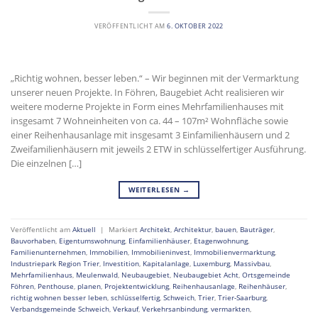
VERÖFFENTLICHT AM
6. OKTOBER 2022
„Richtig wohnen, besser leben.“ – Wir beginnen mit der Vermarktung
unserer neuen Projekte. In Föhren, Baugebiet Acht realisieren wir
weitere moderne Projekte in Form eines Mehrfamilienhauses mit
insgesamt 7 Wohneinheiten von ca. 44 – 107m² Wohnfläche sowie
einer Reihenhausanlage mit insgesamt 3 Einfamilienhäusern und 2
Zweifamilienhäusern mit jeweils 2 ETW in schlüsselfertiger Ausführung.
Die einzelnen […]
WEITERLESEN
→
Veröffentlicht am
Aktuell
|
Markiert
Architekt
,
Architektur
,
bauen
,
Bauträger
,
Bauvorhaben
,
Eigentumswohnung
,
Einfamilienhäuser
,
Etagenwohnung
,
Familienunternehmen
,
Immobilien
,
Immobilieninvest
,
Immobilienvermarktung
,
Industriepark Region Trier
,
Investition
,
Kapitalanlage
,
Luxemburg
,
Massivbau
,
Mehrfamilienhaus
,
Meulenwald
,
Neubaugebiet
,
Neubaugebiet Acht
,
Ortsgemeinde
Föhren
,
Penthouse
,
planen
,
Projektentwicklung
,
Reihenhausanlage
,
Reihenhäuser
,
richtig wohnen besser leben
,
schlüsselfertig
,
Schweich
,
Trier
,
Trier-Saarburg
,
Verbandsgemeinde Schweich
,
Verkauf
,
Verkehrsanbindung
,
vermarkten
,