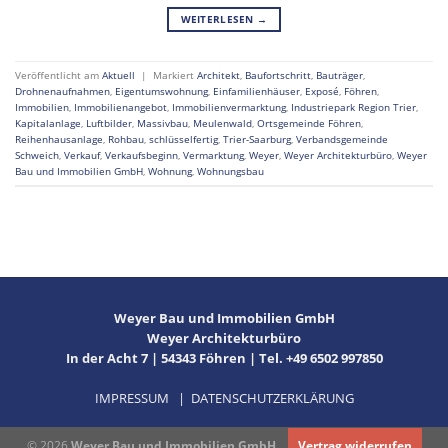
WEITERLESEN
→
Veröffentlicht am
Aktuell
|
Markiert
Architekt
,
Baufortschritt
,
Bauträger
,
Drohnenaufnahmen
,
Eigentumswohnung
,
Einfamilienhäuser
,
Exposé
,
Föhren
,
Immobilien
,
Immobilienangebot
,
Immobilienvermarktung
,
Industriepark Region Trier
,
Kapitalanlage
,
Luftbilder
,
Massivbau
,
Meulenwald
,
Ortsgemeinde Föhren
,
Reihenhausanlage
,
Rohbau
,
schlüsselfertig
,
Trier-Saarburg
,
Verbandsgemeinde
Schweich
,
Verkauf
,
Verkaufsbeginn
,
Vermarktung
,
Weyer
,
Weyer Architekturbüro
,
Weyer
Bau und Immobilien GmbH
,
Wohnung
,
Wohnungsbau
Weyer Bau und Immobilien GmbH
Weyer Architekturbüro
In der Acht 7 | 54343 Föhren | Tel. +49 6502 997850
IMPRESSUM
|
DATENSCHUTZERKLÄRUNG
© 2026
Weyer Bau und Immobilien GmbH
Vertrag widerrufen