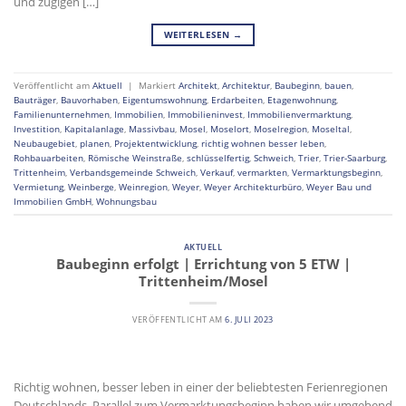
und zügigen […]
WEITERLESEN
→
Veröffentlicht am
Aktuell
|
Markiert
Architekt
,
Architektur
,
Baubeginn
,
bauen
,
Bauträger
,
Bauvorhaben
,
Eigentumswohnung
,
Erdarbeiten
,
Etagenwohnung
,
Familienunternehmen
,
Immobilien
,
Immobilieninvest
,
Immobilienvermarktung
,
Investition
,
Kapitalanlage
,
Massivbau
,
Mosel
,
Moselort
,
Moselregion
,
Moseltal
,
Neubaugebiet
,
planen
,
Projektentwicklung
,
richtig wohnen besser leben
,
Rohbauarbeiten
,
Römische Weinstraße
,
schlüsselfertig
,
Schweich
,
Trier
,
Trier-Saarburg
,
Trittenheim
,
Verbandsgemeinde Schweich
,
Verkauf
,
vermarkten
,
Vermarktungsbeginn
,
Vermietung
,
Weinberge
,
Weinregion
,
Weyer
,
Weyer Architekturbüro
,
Weyer Bau und
Immobilien GmbH
,
Wohnungsbau
AKTUELL
Baubeginn erfolgt | Errichtung von 5 ETW |
Trittenheim/Mosel
VERÖFFENTLICHT AM
6. JULI 2023
Richtig wohnen, besser leben in einer der beliebtesten Ferienregionen
Deutschlands. Parallel zum Vermarktungsbeginn haben wir umgehend