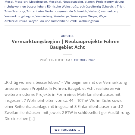
Mosel
,
Moselort
,
Moselregion
,
Moseltal
,
Neubaugebiet
,
planen
,
Projektentwicklung
,
richtig wohnen besser leben
,
Römische Weinstraße
,
schlüsselfertig
,
Schweich
,
Trier
,
Trier-Saarburg
,
Trittenheim
,
Verbandsgemeinde Schweich
,
Verkauf
,
vermarkten
,
Vermarktungsbeginn
,
Vermietung
,
Weinberge
,
Weinregion
,
Weyer
,
Weyer
Architekturbüro
,
Weyer Bau und Immobilien GmbH
,
Wohnungsbau
AKTUELL
Vermarktungsbeginn | Neubauprojekte Föhren |
Baugebiet Acht
VERÖFFENTLICHT AM
6. OKTOBER 2022
„Richtig wohnen, besser leben.“ – Wir beginnen mit der Vermarktung
unserer neuen Projekte. In Föhren, Baugebiet Acht realisieren wir
weitere moderne Projekte in Form eines Mehrfamilienhauses mit
insgesamt 7 Wohneinheiten von ca. 44 – 107m² Wohnfläche sowie
einer Reihenhausanlage mit insgesamt 3 Einfamilienhäusern und 2
Zweifamilienhäusern mit jeweils 2 ETW in schlüsselfertiger Ausführung.
Die einzelnen […]
WEITERLESEN
→