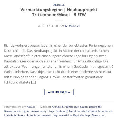
AKTUELL
Vermarktungsbeginn | Neubauprojekt
Trittenheim/Mosel | 5 ETW
VERÖFFENTLICHT AM
12. MAI 2023
Richtig wohnen, besser leben in einer der beliebtesten Ferienregionen
Deutschlands. Das Neubauprojekt, in Mitten der charakteristischen
Mosellandschaft, bietet eine ausgezeichnete Lage für Eigennutzer,
Kapitalanleger oder auch als Ferienresidenz für Alltagsflüchtige. Die
attraktiven Wohnungen entstehen in einem Gebäude mit insgesamt 5
Wohneinheiten. Das Objekt besticht durch eine moderne Architektur
mit zurückhaltender Eleganz. Große Fensterfronten garantieren
lichtdurchflutete […]
WEITERLESEN
→
Veröffentlicht am
Aktuell
|
Markiert
Architekt
,
Architektur
,
bauen
,
Bauträger
,
Bauvorhaben
,
Eigentumswohnung
,
Etagenwohnung
,
Familienunternehmen
,
Immobilien
,
Immobilieninvest
,
Immobilienvermarktung
,
Investition
,
Kapitalanlage
,
Massivbau
,