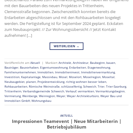
mit den Bauarbeiten des neuen Projektes in Trittenheim,
Clemensstraße begonnen. Zwischenzeitlich konnten bereits die
Erdarbeiten abgeschlossen und mit den Rohbauarbeiten losgelegt
werden. Die Fertigstellung ist für September 2024 geplant. Eckdaten
zum Neubauprojekt: // Zur Wohnungsübersicht // Jetzt Kontakt
aufnehmen! […]
WEITERLESEN
→
Veröffentlicht am
Aktuell
|
Markiert
Architekt
,
Architektur
,
Baubeginn
,
bauen
,
Bauträger
,
Bauvorhaben
,
Eigentumswohnung
,
Erdarbeiten
,
Etagenwohnung
,
Familienunternehmen
,
Immobilien
,
Immobilieninvest
,
Immobilienvermarktung
,
Investition
,
Kapitalanlage
,
Massivbau
,
Mosel
,
Moselort
,
Moselregion
,
Moseltal
,
Neubaugebiet
,
planen
,
Projektentwicklung
,
richtig wohnen besser leben
,
Rohbauarbeiten
,
Römische Weinstraße
,
schlüsselfertig
,
Schweich
,
Trier
,
Trier-Saarburg
,
Trittenheim
,
Verbandsgemeinde Schweich
,
Verkauf
,
vermarkten
,
Vermarktungsbeginn
,
Vermietung
,
Weinberge
,
Weinregion
,
Weyer
,
Weyer Architekturbüro
,
Weyer Bau und
Immobilien GmbH
,
Wohnungsbau
AKTUELL
Impressionen Teamevent | Neue Mitarbeiterin |
Betriebsjubiläum