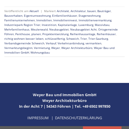
Veröffentlicht am
Aktuell
|
Markiert
Architekt
,
Architektur
,
bauen
,
Bauträger
,
Bauvorhaben
,
Eigentumswohnung
,
Einfamilienhäuser
,
Etagenwohnung
,
Familienunternehmen
,
Immobilien
,
Immobilieninvest
,
Immobilienvermarktung
,
Industriepark Region Trier
,
Investition
,
Kapitalanlage
,
Luxemburg
,
Massivbau
,
Mehrfamilienhaus
,
Meulenwald
,
Neubaugebiet
,
Neubaugebiet Acht
,
Ortsgemeinde
Föhren
,
Penthouse
,
planen
,
Projektentwicklung
,
Reihenhausanlage
,
Reihenhäuser
,
richtig wohnen besser leben
,
schlüsselfertig
,
Schweich
,
Trier
,
Trier-Saarburg
,
Verbandsgemeinde Schweich
,
Verkauf
,
Verkehrsanbindung
,
vermarkten
,
Vermarktungsbeginn
,
Vermietung
,
Weyer
,
Weyer Architekturbüro
,
Weyer Bau und
Immobilien GmbH
,
Wohnungsbau
Weyer Bau und Immobilien GmbH
Weyer Architekturbüro
In der Acht 7 | 54343 Föhren | Tel. +49 6502 997850
IMPRESSUM
|
DATENSCHUTZERKLÄRUNG