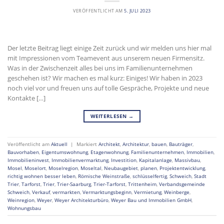
VERÖFFENTLICHT AM
5. JULI 2023
Der letzte Beitrag liegt einige Zeit zurück und wir melden uns hier mal
mit Impressionen vom Teamevent aus unserem neuen Firmensitz.
Was in der Zwischenzeit alles bei uns im Familienunternehmen
geschehen ist? Wir machen es mal kurz: Einiges! Wir haben in 2023
noch viel vor und freuen uns auf tolle Gespräche, Projekte und neue
Kontakte […]
WEITERLESEN
→
Veröffentlicht am
Aktuell
|
Markiert
Architekt
,
Architektur
,
bauen
,
Bauträger
,
Bauvorhaben
,
Eigentumswohnung
,
Etagenwohnung
,
Familienunternehmen
,
Immobilien
,
Immobilieninvest
,
Immobilienvermarktung
,
Investition
,
Kapitalanlage
,
Massivbau
,
Mosel
,
Moselort
,
Moselregion
,
Moseltal
,
Neubaugebiet
,
planen
,
Projektentwicklung
,
richtig wohnen besser leben
,
Römische Weinstraße
,
schlüsselfertig
,
Schweich
,
Stadt
Trier
,
Tarforst
,
Trier
,
Trier-Saarburg
,
Trier-Tarforst
,
Trittenheim
,
Verbandsgemeinde
Schweich
,
Verkauf
,
vermarkten
,
Vermarktungsbeginn
,
Vermietung
,
Weinberge
,
Weinregion
,
Weyer
,
Weyer Architekturbüro
,
Weyer Bau und Immobilien GmbH
,
Wohnungsbau