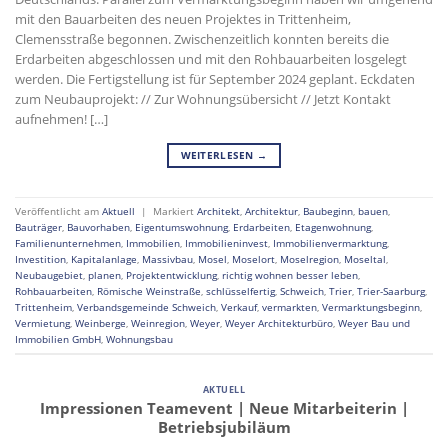
mit den Bauarbeiten des neuen Projektes in Trittenheim,
Clemensstraße begonnen. Zwischenzeitlich konnten bereits die
Erdarbeiten abgeschlossen und mit den Rohbauarbeiten losgelegt
werden. Die Fertigstellung ist für September 2024 geplant. Eckdaten
zum Neubauprojekt: // Zur Wohnungsübersicht // Jetzt Kontakt
aufnehmen! […]
WEITERLESEN
→
Veröffentlicht am
Aktuell
|
Markiert
Architekt
,
Architektur
,
Baubeginn
,
bauen
,
Bauträger
,
Bauvorhaben
,
Eigentumswohnung
,
Erdarbeiten
,
Etagenwohnung
,
Familienunternehmen
,
Immobilien
,
Immobilieninvest
,
Immobilienvermarktung
,
Investition
,
Kapitalanlage
,
Massivbau
,
Mosel
,
Moselort
,
Moselregion
,
Moseltal
,
Neubaugebiet
,
planen
,
Projektentwicklung
,
richtig wohnen besser leben
,
Rohbauarbeiten
,
Römische Weinstraße
,
schlüsselfertig
,
Schweich
,
Trier
,
Trier-Saarburg
,
Trittenheim
,
Verbandsgemeinde Schweich
,
Verkauf
,
vermarkten
,
Vermarktungsbeginn
,
Vermietung
,
Weinberge
,
Weinregion
,
Weyer
,
Weyer Architekturbüro
,
Weyer Bau und
Immobilien GmbH
,
Wohnungsbau
AKTUELL
Impressionen Teamevent | Neue Mitarbeiterin |
Betriebsjubiläum