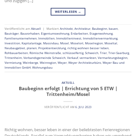
und zügigen […]
WEITERLESEN
→
Veröffentlicht am
Aktuell
|
Markiert
Architekt
,
Architektur
,
Baubeginn
,
bauen
,
Bauträger
,
Bauvorhaben
,
Eigentumswohnung
,
Erdarbeiten
,
Etagenwohnung
,
Familienunternehmen
,
Immobilien
,
Immobilieninvest
,
Immobilienvermarktung
,
Investition
,
Kapitalanlage
,
Massivbau
,
Mosel
,
Moselort
,
Moselregion
,
Moseltal
,
Neubaugebiet
,
planen
,
Projektentwicklung
,
richtig wohnen besser leben
,
Rohbauarbeiten
,
Römische Weinstraße
,
schlüsselfertig
,
Schweich
,
Trier
,
Trier-Saarburg
,
Trittenheim
,
Verbandsgemeinde Schweich
,
Verkauf
,
vermarkten
,
Vermarktungsbeginn
,
Vermietung
,
Weinberge
,
Weinregion
,
Weyer
,
Weyer Architekturbüro
,
Weyer Bau und
Immobilien GmbH
,
Wohnungsbau
AKTUELL
Baubeginn erfolgt | Errichtung von 5 ETW |
Trittenheim/Mosel
VERÖFFENTLICHT AM
6. JULI 2023
Richtig wohnen, besser leben in einer der beliebtesten Ferienregionen
Deutschlands. Parallel zum Vermarktungsbeginn haben wir umgehend