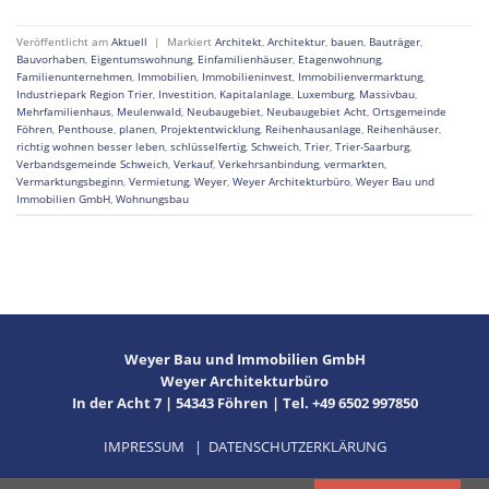
Veröffentlicht am
Aktuell
|
Markiert
Architekt
,
Architektur
,
bauen
,
Bauträger
,
Bauvorhaben
,
Eigentumswohnung
,
Einfamilienhäuser
,
Etagenwohnung
,
Familienunternehmen
,
Immobilien
,
Immobilieninvest
,
Immobilienvermarktung
,
Industriepark Region Trier
,
Investition
,
Kapitalanlage
,
Luxemburg
,
Massivbau
,
Mehrfamilienhaus
,
Meulenwald
,
Neubaugebiet
,
Neubaugebiet Acht
,
Ortsgemeinde
Föhren
,
Penthouse
,
planen
,
Projektentwicklung
,
Reihenhausanlage
,
Reihenhäuser
,
richtig wohnen besser leben
,
schlüsselfertig
,
Schweich
,
Trier
,
Trier-Saarburg
,
Verbandsgemeinde Schweich
,
Verkauf
,
Verkehrsanbindung
,
vermarkten
,
Vermarktungsbeginn
,
Vermietung
,
Weyer
,
Weyer Architekturbüro
,
Weyer Bau und
Immobilien GmbH
,
Wohnungsbau
Weyer Bau und Immobilien GmbH
Weyer Architekturbüro
In der Acht 7 | 54343 Föhren | Tel. +49 6502 997850
IMPRESSUM
|
DATENSCHUTZERKLÄRUNG