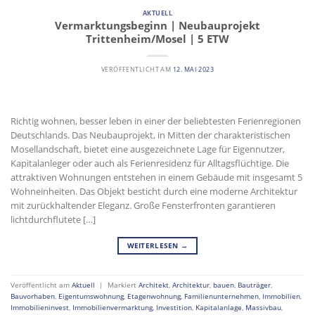
AKTUELL
Vermarktungsbeginn | Neubauprojekt
Trittenheim/Mosel | 5 ETW
VERÖFFENTLICHT AM
12. MAI 2023
Richtig wohnen, besser leben in einer der beliebtesten Ferienregionen
Deutschlands. Das Neubauprojekt, in Mitten der charakteristischen
Mosellandschaft, bietet eine ausgezeichnete Lage für Eigennutzer,
Kapitalanleger oder auch als Ferienresidenz für Alltagsflüchtige. Die
attraktiven Wohnungen entstehen in einem Gebäude mit insgesamt 5
Wohneinheiten. Das Objekt besticht durch eine moderne Architektur
mit zurückhaltender Eleganz. Große Fensterfronten garantieren
lichtdurchflutete […]
WEITERLESEN
→
Veröffentlicht am
Aktuell
|
Markiert
Architekt
,
Architektur
,
bauen
,
Bauträger
,
Bauvorhaben
,
Eigentumswohnung
,
Etagenwohnung
,
Familienunternehmen
,
Immobilien
,
Immobilieninvest
,
Immobilienvermarktung
,
Investition
,
Kapitalanlage
,
Massivbau
,