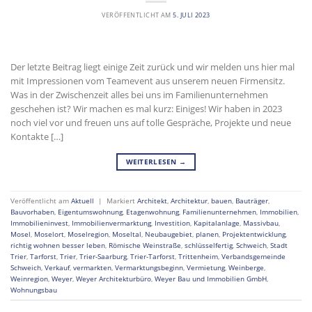
VERÖFFENTLICHT AM
5. JULI 2023
Der letzte Beitrag liegt einige Zeit zurück und wir melden uns hier mal
mit Impressionen vom Teamevent aus unserem neuen Firmensitz.
Was in der Zwischenzeit alles bei uns im Familienunternehmen
geschehen ist? Wir machen es mal kurz: Einiges! Wir haben in 2023
noch viel vor und freuen uns auf tolle Gespräche, Projekte und neue
Kontakte […]
WEITERLESEN
→
Veröffentlicht am
Aktuell
|
Markiert
Architekt
,
Architektur
,
bauen
,
Bauträger
,
Bauvorhaben
,
Eigentumswohnung
,
Etagenwohnung
,
Familienunternehmen
,
Immobilien
,
Immobilieninvest
,
Immobilienvermarktung
,
Investition
,
Kapitalanlage
,
Massivbau
,
Mosel
,
Moselort
,
Moselregion
,
Moseltal
,
Neubaugebiet
,
planen
,
Projektentwicklung
,
richtig wohnen besser leben
,
Römische Weinstraße
,
schlüsselfertig
,
Schweich
,
Stadt
Trier
,
Tarforst
,
Trier
,
Trier-Saarburg
,
Trier-Tarforst
,
Trittenheim
,
Verbandsgemeinde
Schweich
,
Verkauf
,
vermarkten
,
Vermarktungsbeginn
,
Vermietung
,
Weinberge
,
Weinregion
,
Weyer
,
Weyer Architekturbüro
,
Weyer Bau und Immobilien GmbH
,
Wohnungsbau