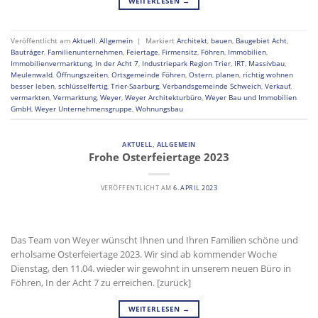
WEITERLESEN
→
Veröffentlicht am
Aktuell
,
Allgemein
|
Markiert
Architekt
,
bauen
,
Baugebiet Acht
,
Bauträger
,
Familienunternehmen
,
Feiertage
,
Firmensitz
,
Föhren
,
Immobilien
,
Immobilienvermarktung
,
In der Acht 7
,
Industriepark Region Trier
,
IRT
,
Massivbau
,
Meulenwald
,
Öffnungszeiten
,
Ortsgemeinde Föhren
,
Ostern
,
planen
,
richtig wohnen
besser leben
,
schlüsselfertig
,
Trier-Saarburg
,
Verbandsgemeinde Schweich
,
Verkauf
,
vermarkten
,
Vermarktung
,
Weyer
,
Weyer Architekturbüro
,
Weyer Bau und Immobilien
GmbH
,
Weyer Unternehmensgruppe
,
Wohnungsbau
AKTUELL
,
ALLGEMEIN
Frohe Osterfeiertage 2023
VERÖFFENTLICHT AM
6. APRIL 2023
Das Team von Weyer wünscht Ihnen und Ihren Familien schöne und
erholsame Osterfeiertage 2023. Wir sind ab kommender Woche
Dienstag, den 11.04. wieder wir gewohnt in unserem neuen Büro in
Föhren, In der Acht 7 zu erreichen. [zurück]
WEITERLESEN
→