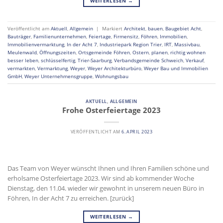
WEITERLESEN
→
Veröffentlicht am
Aktuell
,
Allgemein
|
Markiert
Architekt
,
bauen
,
Baugebiet Acht
,
Bauträger
,
Familienunternehmen
,
Feiertage
,
Firmensitz
,
Föhren
,
Immobilien
,
Immobilienvermarktung
,
In der Acht 7
,
Industriepark Region Trier
,
IRT
,
Massivbau
,
Meulenwald
,
Öffnungszeiten
,
Ortsgemeinde Föhren
,
Ostern
,
planen
,
richtig wohnen
besser leben
,
schlüsselfertig
,
Trier-Saarburg
,
Verbandsgemeinde Schweich
,
Verkauf
,
vermarkten
,
Vermarktung
,
Weyer
,
Weyer Architekturbüro
,
Weyer Bau und Immobilien
GmbH
,
Weyer Unternehmensgruppe
,
Wohnungsbau
AKTUELL
,
ALLGEMEIN
Frohe Osterfeiertage 2023
VERÖFFENTLICHT AM
6. APRIL 2023
Das Team von Weyer wünscht Ihnen und Ihren Familien schöne und
erholsame Osterfeiertage 2023. Wir sind ab kommender Woche
Dienstag, den 11.04. wieder wir gewohnt in unserem neuen Büro in
Föhren, In der Acht 7 zu erreichen. [zurück]
WEITERLESEN
→