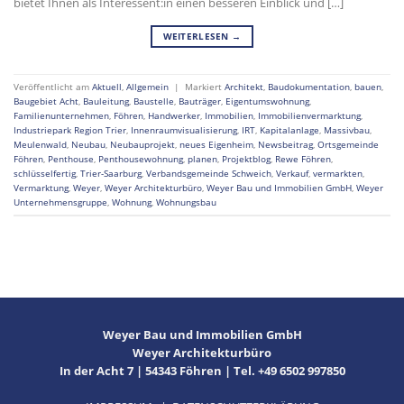
bietet Ihnen als Interessent:in einen besseren Einblick und […]
WEITERLESEN
→
Veröffentlicht am
Aktuell
,
Allgemein
|
Markiert
Architekt
,
Baudokumentation
,
bauen
,
Baugebiet Acht
,
Bauleitung
,
Baustelle
,
Bauträger
,
Eigentumswohnung
,
Familienunternehmen
,
Föhren
,
Handwerker
,
Immobilien
,
Immobilienvermarktung
,
Industriepark Region Trier
,
Innenraumvisualisierung
,
IRT
,
Kapitalanlage
,
Massivbau
,
Meulenwald
,
Neubau
,
Neubauprojekt
,
neues Eigenheim
,
Newsbeitrag
,
Ortsgemeinde
Föhren
,
Penthouse
,
Penthousewohnung
,
planen
,
Projektblog
,
Rewe Föhren
,
schlüsselfertig
,
Trier-Saarburg
,
Verbandsgemeinde Schweich
,
Verkauf
,
vermarkten
,
Vermarktung
,
Weyer
,
Weyer Architekturbüro
,
Weyer Bau und Immobilien GmbH
,
Weyer
Unternehmensgruppe
,
Wohnung
,
Wohnungsbau
Weyer Bau und Immobilien GmbH
Weyer Architekturbüro
In der Acht 7 | 54343 Föhren | Tel. +49 6502 997850