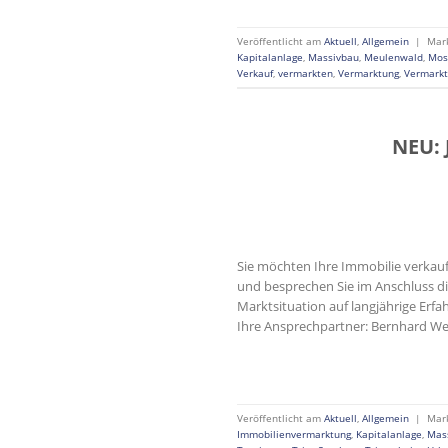
Veröffentlicht am
Aktuell
,
Allgemein
|
Mar
Kapitalanlage
,
Massivbau
,
Meulenwald
,
Mos
Verkauf
,
vermarkten
,
Vermarktung
,
Vermarkt
NEU: 
Sie möchten Ihre Immobilie verkauf
und besprechen Sie im Anschluss die
Marktsituation auf langjährige Erf
Ihre Ansprechpartner: Bernhard Wey
Veröffentlicht am
Aktuell
,
Allgemein
|
Mar
Immobilienvermarktung
,
Kapitalanlage
,
Mas