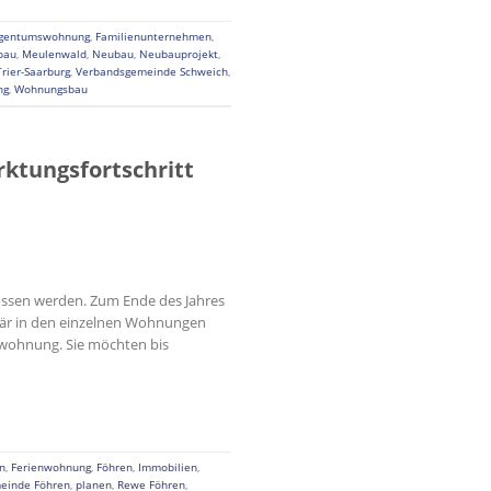
igentumswohnung
,
Familienunternehmen
,
bau
,
Meulenwald
,
Neubau
,
Neubauprojekt
,
Trier-Saarburg
,
Verbandsgemeinde Schweich
,
ng
,
Wohnungsbau
ktungsfortschritt
ssen werden. Zum Ende des Jahres
itär in den einzelnen Wohnungen
swohnung. Sie möchten bis
n
,
Ferienwohnung
,
Föhren
,
Immobilien
,
einde Föhren
,
planen
,
Rewe Föhren
,