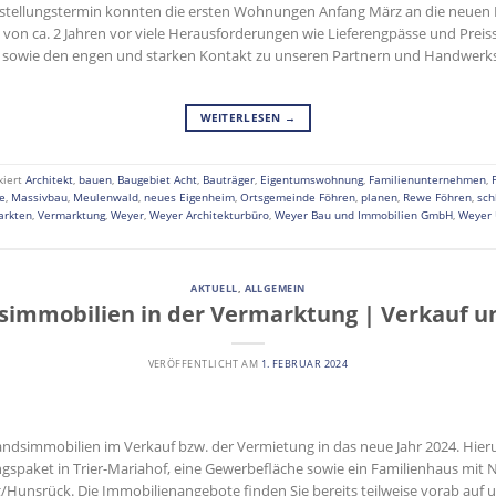
igstellungstermin konnten die ersten Wohnungen Anfang März an die neue
t von ca. 2 Jahren vor viele Herausforderungen wie Lieferengpässe und Preis
ng sowie den engen und starken Kontakt zu unseren Partnern und Handwer
WEITERLESEN
→
kiert
Architekt
,
bauen
,
Baugebiet Acht
,
Bauträger
,
Eigentumswohnung
,
Familienunternehmen
,
e
,
Massivbau
,
Meulenwald
,
neues Eigenheim
,
Ortsgemeinde Föhren
,
planen
,
Rewe Föhren
,
sch
arkten
,
Vermarktung
,
Weyer
,
Weyer Architekturbüro
,
Weyer Bau und Immobilien GmbH
,
Weyer
AKTUELL
,
ALLGEMEIN
simmobilien in der Vermarktung | Verkauf u
VERÖFFENTLICHT AM
1. FEBRUAR 2024
tandsimmobilien im Verkauf bzw. der Vermietung in das neue Jahr 2024. Hi
ngspaket in Trier-Mariahof, eine Gewerbefläche sowie ein Familienhaus mit 
Hunsrück. Die Immobilienangebote finden Sie bereits teilweise vorab auf