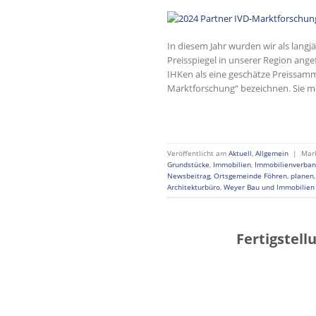
In diesem Jahr wurden wir als lang
Preisspiegel in unserer Region ang
IHKen als eine geschätze Preissamml
Marktforschung“ bezeichnen. Sie m
Veröffentlicht am
Aktuell
,
Allgemein
|
Mar
Grundstücke
,
Immobilien
,
Immobilienverban
Newsbeitrag
,
Ortsgemeinde Föhren
,
planen
Architekturbüro
,
Weyer Bau und Immobilie
Fertigstel