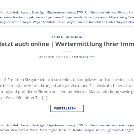
kiert
Architekt
,
bauen
,
Bauträger
,
Eigentumswohnung
,
ETW
,
Familienunternehmen
,
Föhren
,
Imm
elregion
,
Neubauprojekt
,
neues Eigenheim
,
Ortsgemeinde Föhren
,
planen
,
schlüsselfertig
,
Tri
ungsfortschritt
,
Weyer
,
Weyer Architekturbüro
,
Weyer Bau und Immobilien GmbH
,
Weyer Unte
AKTUELL
,
ALLGEMEIN
Jetzt auch online | Wertermittlung Ihrer Imm
VERÖFFENTLICHT AM
4. SEPTEMBER 2024
en? Ermitteln Sie ganz einfach kostenlos, unkompliziert und online den akt
 bestmögliche Vermarktungsstrategie. Vertrauen Sie hinsichtlich der aktuel
ahrung und profitieren Sie von unserer optimierten Marktabdeckung sowie 
erGeschäftsführer Tel. […]
WEITERLESEN
→
kiert
Architekt
,
bauen
,
Bauträger
,
Eigentumswohnung
,
ETW
,
Familienunternehmen
,
Ferienregio
sivbau
,
Meulenwald
,
Mosel
,
Moselregion
,
Moseltal
,
Neubauprojekt
,
neues Eigenheim
,
Ortsgem