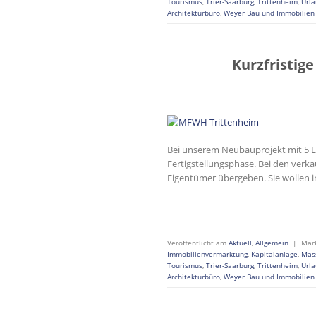
Tourismus
,
Trier-Saarburg
,
Trittenheim
,
Url
Architekturbüro
,
Weyer Bau und Immobilie
Kurzfristig
Bei unserem Neubauprojekt mit 5 ETW
Fertigstellungsphase. Bei den verk
Eigentümer übergeben. Sie wollen i
Veröffentlicht am
Aktuell
,
Allgemein
|
Mar
Immobilienvermarktung
,
Kapitalanlage
,
Mas
Tourismus
,
Trier-Saarburg
,
Trittenheim
,
Url
Architekturbüro
,
Weyer Bau und Immobilie