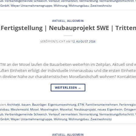
aub
,
Verbandsgemeinde Schweich
,
Verkauf
,
vermarkten
,
Vermarktung
,
Vermarktungsfortschritt
,
n GmbH
,
Weyer Unternehmensgruppe
,
Wohnung
,
Wohnungsbau
,
Zweitwohnsitz
AKTUELL
,
ALLGEMEIN
e Fertigstellung | Neubauprojekt 5WE | Tritt
VERÖFFENTLICHT AM
12. AUGUST 2024
 an der Mosel laufen die Bauarbeiten weiterhin im Zeitplan. Aktuell sind wi
auften Einheiten erfolgt der individuelle Innenausbau und die ersten Einhe
n direkter Nähe zur charakteristischen Mosellandschaft wohnen? Kontaktie
WEITERLESEN
→
kiert
Architekt
,
bauen
,
Bauträger
,
Eigentumswohnung
,
ETW
,
Familienunternehmen
,
Ferienregio
sivbau
,
Meulenwald
,
Mosel
,
Moselregion
,
Moseltal
,
Neubauprojekt
,
neues Eigenheim
,
Ortsgem
aub
,
Verbandsgemeinde Schweich
,
Verkauf
,
vermarkten
,
Vermarktung
,
Vermarktungsfortschritt
,
n GmbH
,
Weyer Unternehmensgruppe
,
Wohnung
,
Wohnungsbau
,
Zweitwohnsitz
AKTUELL
,
ALLGEMEIN