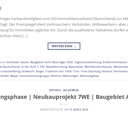
jähriges Verbandsmitglied vom IVD (Immobilienverband Deutschland) zur Mi
efragt. Der Preisspiegel dient Verbrauchern, Verbänden, Mitbewerbern, ab
ung für Immobilien jeglicher Art. Durch die qualifizierte Teilnahme dürfen w
öchten diese […]
WEITERLESEN
→
kiert
Architekt
,
bauen
,
Baugebiet Acht
,
Bauträger
,
Eifel
,
Eigentumswohnung
,
Einfamilienhäuser
d Deutschland
,
In der Acht 7
,
IVD
,
Marktforschung
,
Massivbau
,
Mehrfamilienhäuser
,
Meulenwa
,
schlüsselfertig
,
Schweich
,
Siegel
,
Tradition seit 1954
,
Trier
,
Trier-Saarburg
,
Verkauf
,
Vermarktu
n GmbH
,
Weyer Unternehmensgruppe
,
Wittlich
,
Wohnungen
,
Wohnungsbau
AKTUELL
,
ALLGEMEIN
lungsphase | Neubauprojekt 7WE | Baugebiet 
VERÖFFENTLICHT AM
15. MÄRZ 2024