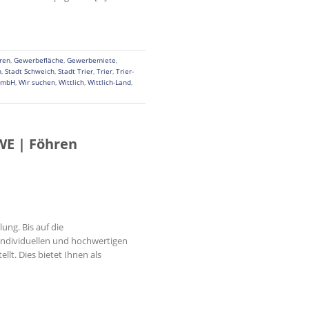
ren
,
Gewerbefläche
,
Gewerbemiete
,
h
,
Stadt Schweich
,
Stadt Trier
,
Trier
,
Trier-
GmbH
,
Wir suchen
,
Wittlich
,
Wittlich-Land
,
WE | Föhren
ung. Bis auf die
individuellen und hochwertigen
lt. Dies bietet Ihnen als