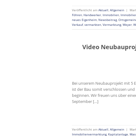
Veröffentlicht am
Aktuell
,
Allgemein
|
Mar
Föhren
,
Handwerker
,
Immobilien
,
Immobilie
neues Eigenheim
,
Newsbeitrag
,
Ortsgemein
Verkauf
,
vermarkten
,
Vermarktung
,
Weyer
,
W
Video Neubauproj
Bei unserem Neubauprojekt mit 5 
ist der Bau somit verschlossen un
beginnen. Wir freuen uns über ein
September […]
Veröffentlicht am
Aktuell
,
Allgemein
|
Mar
Immobilienvermarktung
,
Kapitalanlage
,
Mas