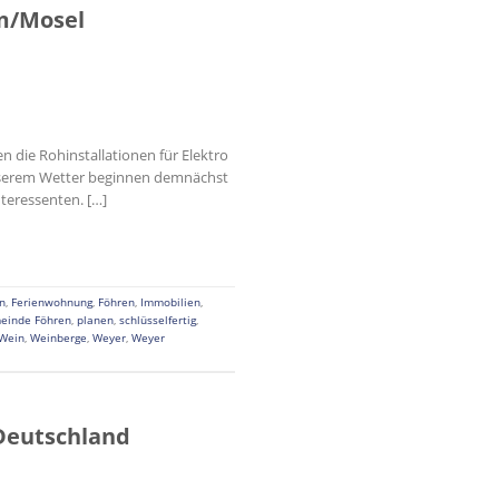
m/Mosel
 die Rohinstallationen für Elektro
esserem Wetter beginnen demnächst
nteressenten. […]
n
,
Ferienwohnung
,
Föhren
,
Immobilien
,
einde Föhren
,
planen
,
schlüsselfertig
,
Wein
,
Weinberge
,
Weyer
,
Weyer
eutschland