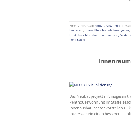
Veröffentlicht am
Aktuell
,
Allgemein
|
Mar
Hetzerath
,
Immobilien
,
Immobilienangebot
,
Land
,
Trier-Mariahof
,
Trier-Saarburg
,
Verban
Wohnraum
Innenraumv
Das Neubauprojekt mit insgesamt 7 
Penthousewohnung im Staffelgescho
Innenausbau besser vorstellen zu kö
Interessent:in einen besseren Einbl