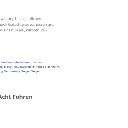
twirkung beim jährlichen
er auch Gutachterausschüssen und
ir uns nun als „Partner IVD-
,
Familienunternehmen
,
Föhren
,
ld
,
Mosel
,
Neubauprojekt
,
neues Eigenheim
,
ng
,
Vermietung
,
Weyer
,
Weyer
Acht Föhren