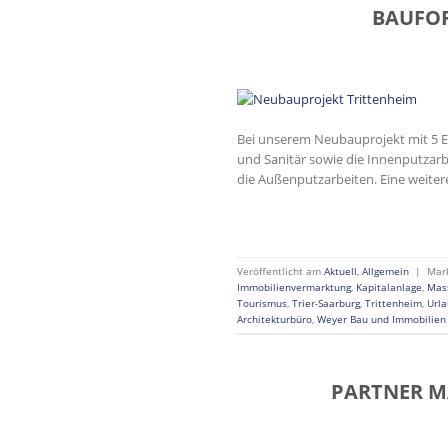
BAUFOR
Bei unserem Neubauprojekt mit 5 ET
und Sanitär sowie die Innenputzar
die Außenputzarbeiten. Eine weitere
Veröffentlicht am
Aktuell
,
Allgemein
|
Mar
Immobilienvermarktung
,
Kapitalanlage
,
Mas
Tourismus
,
Trier-Saarburg
,
Trittenheim
,
Url
Architekturbüro
,
Weyer Bau und Immobilie
PARTNER M