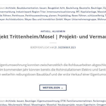
kiert
Architekt
,
Baudokumentation
,
bauen
,
Baugebiet Acht
,
Bauleitung
,
Baustelle
,
Bauträger
,
E
nvermarktung
,
Industriepark Region Trier
,
Innenraumvisualisierung
,
IRT
,
Kapitalanlage
,
Massiv
de Föhren
,
Penthouse
,
Penthousewohnung
,
planen
,
Projektblog
,
Rewe Föhren
,
schlüsselfertig
,
eyer Architekturbüro
,
Weyer Bau und Immobilien GmbH
,
Weyer Unternehmensgruppe
,
Wohnu
AKTUELL
,
ALLGEMEIN
ekt Trittenheim/Mosel | Projekt- und Vermar
VERÖFFENTLICHT AM
21. DEZEMBER 2023
Eigentumswohnung konnten zwischenzeitlich die Rohbauarbeiten abgeschlo
d im kommenden Jahr können bereits die Rohinstallationen Elektro und San
en weiterhin reibungslosen Bauablauf und der erste Verkauf einer Eigentum
WEITERLESEN
→
kiert
Architekt
,
bauen
,
Bauträger
,
Eigentumswohnung
,
ETW
,
Familienunternehmen
,
Ferienregio
sivbau
,
Meulenwald
,
Mosel
,
Moselregion
,
Moseltal
,
Neubauprojekt
,
neues Eigenheim
,
Ortsgem