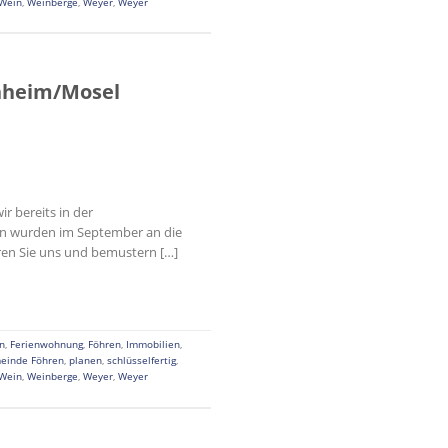
Wein
,
Weinberge
,
Weyer
,
Weyer
enheim/Mosel
r bereits in der
iten wurden im September an die
ren Sie uns und bemustern […]
n
,
Ferienwohnung
,
Föhren
,
Immobilien
,
einde Föhren
,
planen
,
schlüsselfertig
,
Wein
,
Weinberge
,
Weyer
,
Weyer