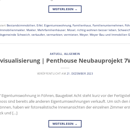
WEITERLESEN
→
kiert
Bestandsimmobilien
,
Eifel
,
Eigentumswohnung
,
Familienhaus
,
Familienunternehmen
,
Föh
Immobilienmakler
,
Makler
,
Mehrfamilienhäuser
,
Mosel
,
richtig wohnen besser leben
,
Schweic
dsgemeinde Schweich
,
verkaufen
,
vermarkten
,
vermieten
,
Weyer
,
Weyer Bau und Immobilien 
AKTUELL
,
ALLGEMEIN
isualisierung | Penthouse Neubauprojekt 7
VERÖFFENTLICHT AM
21. DEZEMBER 2023
Eigentumswohnung in Föhren, Baugebiet Acht steht kurz vor der Fertigstell
ss sind bereits alle anderen Eigentumswohnungen verkauft. Um sich den 
nnen, haben wir fotorealistische Innenansichten der einzelnen Zimmer erstel
ick und […]
WEITERLESEN
→