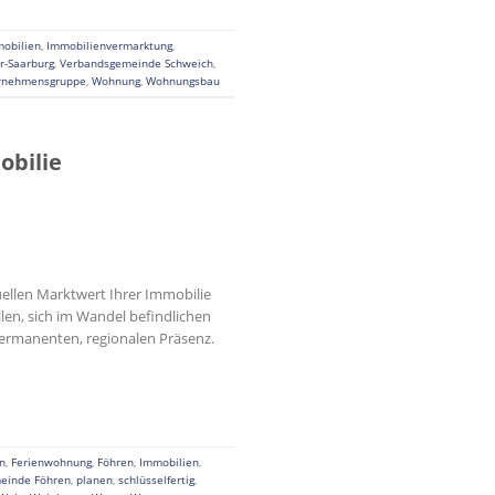
obilien
,
Immobilienvermarktung
,
er-Saarburg
,
Verbandsgemeinde Schweich
,
rnehmensgruppe
,
Wohnung
,
Wohnungsbau
obilie
uellen Marktwert Ihrer Immobilie
len, sich im Wandel befindlichen
permanenten, regionalen Präsenz.
n
,
Ferienwohnung
,
Föhren
,
Immobilien
,
einde Föhren
,
planen
,
schlüsselfertig
,