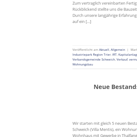
Zum vertraglich vereinbarten Fert
Rückblickend stellte uns die Bauzei
Durch unsere langjährige Erfahru
auf ein […]
Veröffentlicht am
Aktuell
,
Allgemein
|
Mar
Industriepark Region Trier
,
IRT
,
Kapitalanlag
Verbandsgemeinde Schweich
,
Verkauf
,
verm
Wohnungsbau
Neue Bestand
Wir starten mit gleich 5 neuen Bes
Schweich (Villa Mentis), ein Wohnu
Wohnhaus mit Gewerbe in Thalfang/