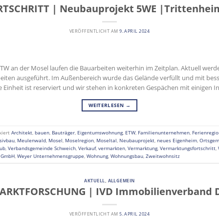
TSCHRITT | Neubauprojekt 5WE |Trittenhei
VERÖFFENTLICHT AM
9. APRIL 2024
W an der Mosel laufen die Bauarbeiten weiterhin im Zeitplan. Aktuell werden
beiten ausgeführt. Im Außenbereich wurde das Gelände verfüllt und mit b
 Einheit ist reserviert und wir stehen in konkreten Gespächen mit einigen I
WEITERLESEN
→
kiert
Architekt
,
bauen
,
Bauträger
,
Eigentumswohnung
,
ETW
,
Familienunternehmen
,
Ferienregio
sivbau
,
Meulenwald
,
Mosel
,
Moselregion
,
Moseltal
,
Neubauprojekt
,
neues Eigenheim
,
Ortsgem
aub
,
Verbandsgemeinde Schweich
,
Verkauf
,
vermarkten
,
Vermarktung
,
Vermarktungsfortschritt
,
n GmbH
,
Weyer Unternehmensgruppe
,
Wohnung
,
Wohnungsbau
,
Zweitwohnsitz
AKTUELL
,
ALLGEMEIN
ARKTFORSCHUNG | IVD Immobilienverband D
VERÖFFENTLICHT AM
5. APRIL 2024