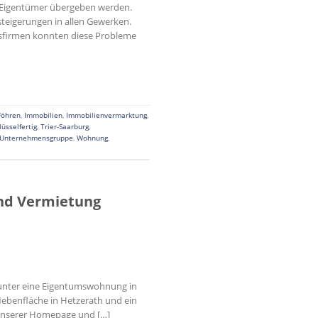
n Eigentümer übergeben werden.
steigerungen in allen Gewerken.
ksfirmen konnten diese Probleme
Föhren
,
Immobilien
,
Immobilienvermarktung
,
lüsselfertig
,
Trier-Saarburg
,
 Unternehmensgruppe
,
Wohnung
,
nd Vermietung
erunter eine Eigentumswohnung in
Nebenfläche in Hetzerath und ein
 unserer Homepage und […]