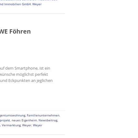
und Immobilien GmbH
,
Weyer
7WE Föhren
 auf dem Smartphone, ist ein
nwünsche möglichst perfekt
n und Eckpunkten an jeglichen
igentumswohnung
,
Familienunternehmen
,
rojekt
,
neues Eigenheim
,
Newsbeitrag
,
n
,
Vermarktung
,
Weyer
,
Weyer