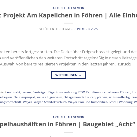
AKTUELL
,
ALLGEMEIN
t Projekt Am Kapellchen in Föhren | Alle Einh
VERÖFFENTLICHT AM
5. SEPTEMBER 2025
beiten bereits fortgeschritten. Die Decke über Erdgeschoss ist gelegt und 
n und veröffentlichen den weiteren Fortschritt regelmäßig in neuen Beiträg
 Auswahl von bereits realisierten Projekten in den letzten Jahren. [zurück]
WEITERLESEN
→
kiert
Architekt
,
bauen
,
Bauträger
,
Eigentumswohnung
,
ETW
,
Familienunternehmen
,
Föhren
,
Imm
elregion
,
Neubauprojekt
,
neues Eigenheim
,
Ortsgemeinde Föhren
,
planen
,
schlüsselfertig
,
Tri
ungsfortschritt
,
Weyer
,
Weyer Architekturbüro
,
Weyer Bau und Immobilien GmbH
,
Wohnung
,
W
AKTUELL
,
ALLGEMEIN
ppelhaushälften in Föhren | Baugebiet „Acht