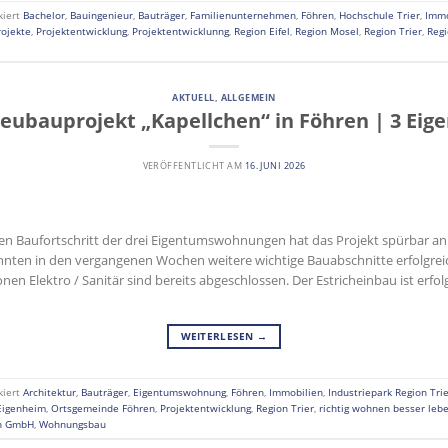
kiert
Bachelor
,
Bauingenieur
,
Bauträger
,
Familienunternehmen
,
Föhren
,
Hochschule Trier
,
Immo
ojekte
,
Projektentwicklung
,
Projektentwicklunng
,
Region Eifel
,
Region Mosel
,
Region Trier
,
Regi
AKTUELL
,
ALLGEMEIN
 Neubauprojekt „Kapellchen“ in Föhren | 3 E
VERÖFFENTLICHT AM
16. JUNI 2026
den Baufortschritt der drei Eigentumswohnungen hat das Projekt spürbar a
konnten in den vergangenen Wochen weitere wichtige Bauabschnitte erfolgr
onen Elektro / Sanitär sind bereits abgeschlossen. Der Estricheinbau ist erf
WEITERLESEN
→
kiert
Architektur
,
Bauträger
,
Eigentumswohnung
,
Föhren
,
Immobilien
,
Industriepark Region Tri
Eigenheim
,
Ortsgemeinde Föhren
,
Projektentwicklung
,
Region Trier
,
richtig wohnen besser leb
en GmbH
,
Wohnungsbau