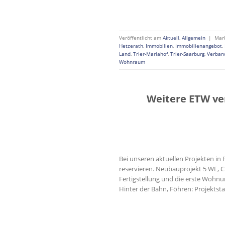
Veröffentlicht am
Aktuell
,
Allgemein
|
Mar
Hetzerath
,
Immobilien
,
Immobilienangebot
,
Land
,
Trier-Mariahof
,
Trier-Saarburg
,
Verban
Wohnraum
Weitere ETW ver
Bei unseren aktuellen Projekten i
reservieren. Neubauprojekt 5 WE, C
Fertigstellung und die erste Wohnun
Hinter der Bahn, Föhren: Projektst