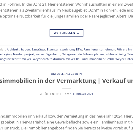
t in Föhren, In der Acht 21. Hier entstehen Wohnhaushälften in einem Zweif
entstehen als Zweifamilienhaus im Neubaugebiet „Acht“ in Föhren. Jede einz
e optimale Nutzbarkeit für die junge Familien oder Paare jeglichen Alters.
WEITERLESEN
→
kiert
Architekt
,
bauen
,
Bauträger
,
Eigentumswohnung
,
ETW
,
Familienunternehmen
,
Föhren
,
Imm
elregion
,
Neubauprojekt
,
neues Eigenheim
,
Ortsgemeinde Föhren
,
planen
,
schlüsselfertig
,
Tri
ungsfortschritt
,
Weyer
,
Weyer Architekturbüro
,
Weyer Bau und Immobilien GmbH
,
Weyer Unte
AKTUELL
,
ALLGEMEIN
simmobilien in der Vermarktung | Verkauf u
VERÖFFENTLICHT AM
1. FEBRUAR 2024
tandsimmobilien im Verkauf bzw. der Vermietung in das neue Jahr 2024. Hi
ngspaket in Trier-Mariahof, eine Gewerbefläche sowie ein Familienhaus mit 
Hunsrück. Die Immobilienangebote finden Sie bereits teilweise vorab auf