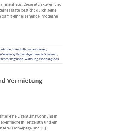
amilienhaus. Diese attraktiven und
elne Hälfte besticht durch seine
 Die damit einhergehende, moderne
obilien
,
Immobilienvermarktung
,
er-Saarburg
,
Verbandsgemeinde Schweich
,
rnehmensgruppe
,
Wohnung
,
Wohnungsbau
nd Vermietung
erunter eine Eigentumswohnung in
Nebenfläche in Hetzerath und ein
 unserer Homepage und […]