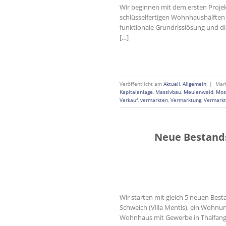
Wir beginnen mit dem ersten Projek
schlüsselfertigen Wohnhaushälften 
funktionale Grundrisslösung und di
[…]
Veröffentlicht am
Aktuell
,
Allgemein
|
Mar
Kapitalanlage
,
Massivbau
,
Meulenwald
,
Mos
Verkauf
,
vermarkten
,
Vermarktung
,
Vermarkt
Neue Bestand
Wir starten mit gleich 5 neuen Bes
Schweich (Villa Mentis), ein Wohnu
Wohnhaus mit Gewerbe in Thalfang/