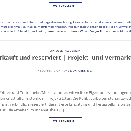
WEITERLESEN
→
kiert
Bestandsimmobilien
,
Eifel
,
Eigentumswohnung
,
Familienhaus
,
Familienunternehmen
,
Föh
Immobilienmakler
,
Makler
,
Mehrfamilienhäuser
,
Mosel
,
richtig wohnen besser leben
,
Schweic
dsgemeinde Schweich
,
verkaufen
,
vermarkten
,
vermieten
,
Weyer
,
Weyer Bau und Immobilien 
AKTUELL
,
ALLGEMEIN
kauft und reserviert | Projekt- und Vermark
VERÖFFENTLICHT AM
24. OKTOBER 2023
n Föhren und Trittenheim/Mosel konnten wir weitere Eigentumswohnungen v
lemensstraße, Trittenheim: Projektstatus: Die Rohbauarbeiten stehen zwische
g ist verbindlich reserviert. Garantierte Errichtung und Fertigstellung bi
atus: Die Arbeiten im Innenausbau […]
WEITERLESEN
→