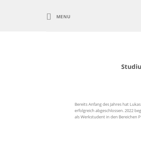
Skip
to
content
MENU
Studi
Bereits Anfang des Jahres hat Luk
erfolgreich abgeschlossen. 2022 be
als Werkstudent in den Bereichen 