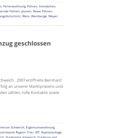
n
,
Ferienwohnung
,
Föhren
,
Immobilien
,
einde Föhren
,
planen
,
Rewe Föhren
,
ngsfortschritt
,
Wein
,
Weinberge
,
Weyer
,
mzug geschlossen
chweich . 2007 eröffnete Bernhard
Erfolg an unserer Marktpräzens und
en zählen, tolle Kontakte sowie
entrum Schweich
,
Eigentumswohnung
,
ustriepark Region Trier
,
IRT
,
Kapitalanlage
,
ich
,
Stadtmitte Schweich
,
Tradition seit