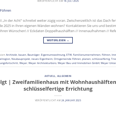
VERÖFFENTLICHT AM
18. JULI 2025
„In der Acht“ schreitet weiter zügig voran. Zwischenzeitlich ist das Dach fe
Ende 2025 in Ihren eigenen Wänden wohnen? Kontaktieren Sie uns und besti
hren Wünschen! // Eckdaten Doppelhaushälften // Innenaufnahmen // Refe
WEITERLESEN
→
kiert
Architekt
,
bauen
,
Bauträger
,
Eigentumswohnung
,
ETW
,
Familienunternehmen
,
Föhren
,
Imm
elregion
,
Neubauprojekt
,
neues Eigenheim
,
Ortsgemeinde Föhren
,
planen
,
schlüsselfertig
,
Tri
ungsfortschritt
,
Weyer
,
Weyer Architekturbüro
,
Weyer Bau und Immobilien GmbH
,
Weyer Unte
AKTUELL
,
ALLGEMEIN
lgt | Zweifamilienhaus mit Wohnhaushälften 
schlüsselfertige Errichtung
VERÖFFENTLICHT AM
24. JANUAR 2025