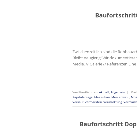
Baufortschrit
Zwischenzeitlich sind die Rohbauar
Bleibt neugierig! Wir dokumentiere
Media. // Galerie // Referenzen Eine
Veröffentlicht am
Aktuell
,
Allgemein
|
Mar
Kapitalanlage
,
Massivbau
,
Meulenwald
,
Mos
Verkauf
,
vermarkten
,
Vermarktung
,
Vermarkt
Baufortschritt Do