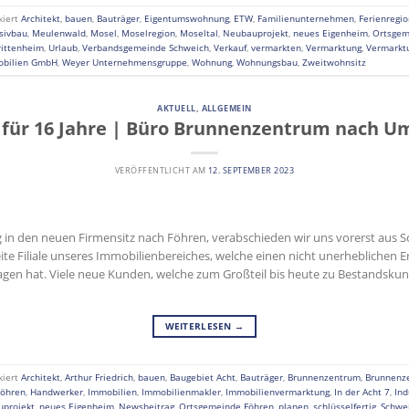
kiert
Architekt
,
bauen
,
Bauträger
,
Eigentumswohnung
,
ETW
,
Familienunternehmen
,
Ferienregio
sivbau
,
Meulenwald
,
Mosel
,
Moselregion
,
Moseltal
,
Neubauprojekt
,
neues Eigenheim
,
Ortsgem
rittenheim
,
Urlaub
,
Verbandsgemeinde Schweich
,
Verkauf
,
vermarkten
,
Vermarktung
,
Vermarktu
obilien GmbH
,
Weyer Unternehmensgruppe
,
Wohnung
,
Wohnungsbau
,
Zweitwohnsitz
AKTUELL
,
ALLGEMEIN
für 16 Jahre | Büro Brunnenzentrum nach U
VERÖFFENTLICHT AM
12. SEPTEMBER 2023
in den neuen Firmensitz nach Föhren, verabschieden wir uns vorerst aus S
ite Filiale unseres Immobilienbereiches, welche einen nicht unerheblichen 
en hat. Viele neue Kunden, welche zum Großteil bis heute zu Bestandskund
WEITERLESEN
→
kiert
Architekt
,
Arthur Friedrich
,
bauen
,
Baugebiet Acht
,
Bauträger
,
Brunnenzentrum
,
Brunnenz
Föhren
,
Handwerker
,
Immobilien
,
Immobilienmakler
,
Immobilienvermarktung
,
In der Acht 7
,
Ind
projekt
,
neues Eigenheim
,
Newsbeitrag
,
Ortsgemeinde Föhren
,
planen
,
schlüsselfertig
,
Schwe