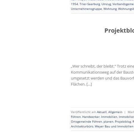
1954
,
Trier-Saarburg
,
Umzug
,
Verbandsgeme
Unternehmensgruppe
,
Wohnung
,
Wohnungs
Projektbl
„Wer schreibt, der bleibt.“ Trotz e
Kommunikationsweg auf der Baustell
umgesetzt werden und das Bauvorhab
Flächen. […]
Veröffentlicht am
Aktuell
,
Allgemein
|
Mar
Föhren
,
Handwerker
,
Immobilien
,
Immobilie
Ortsgemeinde Föhren
,
planen
,
Projektblog
,
Architekturbüro
,
Weyer Bau und Immobilie