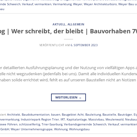
inde Schweich
,
Verkauf
,
vermarkten
,
Vermarktung
,
Weyer
,
Weyer Architekturbüro
,
Weyer Bau 
bau
AKTUELL
,
ALLGEMEIN
og | Wer schreibt, der bleibt | Bauvorhaben 
VERÖFFENTLICHT AM
6. SEPTEMBER 2023
iner detaillierten Ausführungsplanung und der Nutzung von vielfältigen Apps
e nicht wegzudenken (jedenfalls bei uns). Damit alle individuellen Kunde
en solide errichtet wird, fehlt es auf unseren Baustellen nicht an Notize
WEITERLESEN
→
kiert
Architekt
,
Baudokumentation
,
bauen
,
Baugebiet Acht
,
Bauleitung
,
Baustelle
,
Bauträger
,
E
nvermarktung
,
Industriepark Region Trier
,
IRT
,
Kapitalanlage
,
Massivbau
,
Meulenwald
,
Neubaup
Rewe Föhren
,
schlüsselfertig
,
Trier-Saarburg
,
Verbandsgemeinde Schweich
,
Verkauf
,
vermarkte
n GmbH
,
Weyer Unternehmensgruppe
,
Wohnung
,
Wohnungsbau