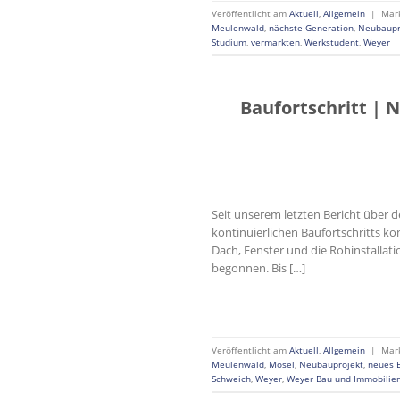
Veröffentlicht am
Aktuell
,
Allgemein
|
Mar
Meulenwald
,
nächste Generation
,
Neubaupr
Studium
,
vermarkten
,
Werkstudent
,
Weyer
Baufortschritt |
Seit unserem letzten Bericht über 
kontinuierlichen Baufortschritts 
Dach, Fenster und die Rohinstallati
begonnen. Bis […]
Veröffentlicht am
Aktuell
,
Allgemein
|
Mar
Meulenwald
,
Mosel
,
Neubauprojekt
,
neues 
Schweich
,
Weyer
,
Weyer Bau und Immobili