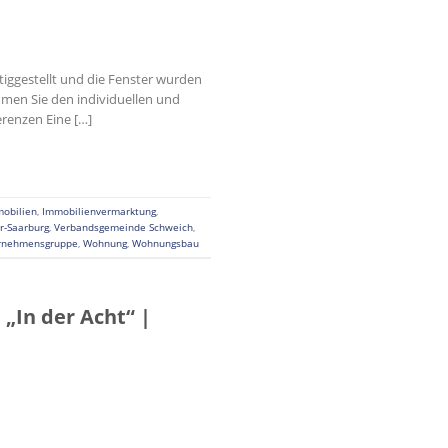
rtiggestellt und die Fenster wurden
mmen Sie den individuellen und
renzen Eine […]
obilien
,
Immobilienvermarktung
,
er-Saarburg
,
Verbandsgemeinde Schweich
,
rnehmensgruppe
,
Wohnung
,
Wohnungsbau
„In der Acht“ |