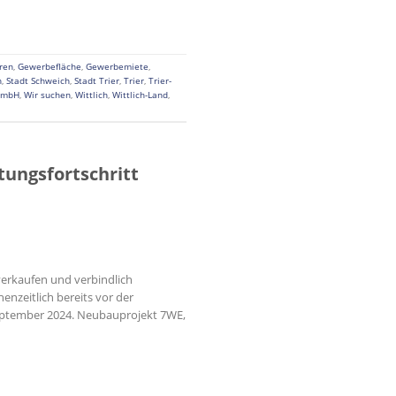
ren
,
Gewerbefläche
,
Gewerbemiete
,
h
,
Stadt Schweich
,
Stadt Trier
,
Trier
,
Trier-
GmbH
,
Wir suchen
,
Wittlich
,
Wittlich-Land
,
tungsfortschritt
erkaufen und verbindlich
nzeitlich bereits vor der
s September 2024. Neubauprojekt 7WE,