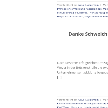
Veröffentlicht am
Aktuell
,
Allgemein
|
Mar
Immobilienvermarktung
,
Kapitalanlage
,
Mas
schlüsselfertig
,
Tourismus
,
Trier-Saarburg
,
T
Weyer Architekturbüro
,
Weyer Bau und Imm
Danke Schweich 
Nach unserem erfolgreichen Umzug 
Weyer in der Brückenstraße die zwe
Unternehmensentwicklung beigetrag
[…]
Veröffentlicht am
Aktuell
,
Allgemein
|
Mar
Familienunternehmen
,
Filiale geschlossen
,
Karl Weyer
,
Massivbau
,
Meulenwald
,
Neubau